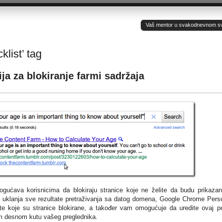
Vaš mentor u svakodnevnom sv(ij
klist’ tag
a za blokiranje farmi sadržaja
ogućava korisnicima da blokiraju stranice koje ne želite da budu prikaza
o uklanja sve rezultate pretraživanja sa datog domena, Google Chrome Pers
ite koje su stranice blokirane, a također vam omogućuje da uredite ovaj p
em desnom kutu vašeg preglednika.