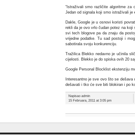
“Istraživali smo različite algoritme za
Jedan od signala koji smo istraživali je
Dakle, Google je u osnovi koristi povrat
rekli da je ovo vrlo čudan potez na koji
svi tech blogove pa da znaju da postoji)
vrijedne podatke. Tu sad postoji i mog
sabotirala svoju konkurenciju.
Tražilica Blekko nedavno je učinila sl
cijelosti. Blekko je do spiska ovih 20 s
Google Personal Blocklist ekstenziju m
Interesantno je sve ovo što se dešava u 
dešavati i tko će sve biti blokiran i po
Napisao admin
15 Februara, 2011 at 3:05 pm