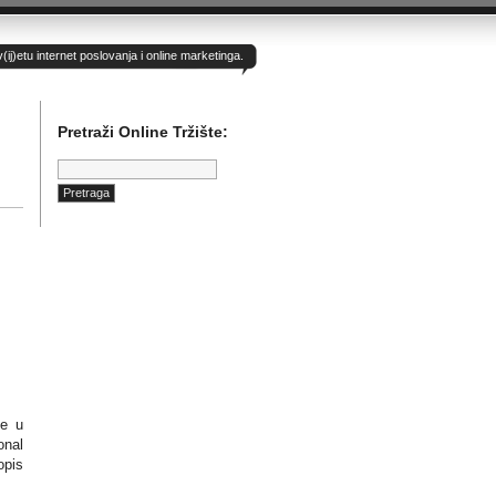
)etu internet poslovanja i online marketinga.
Pretraži Online Tržište:
Pretraga:
ne u
onal
opis