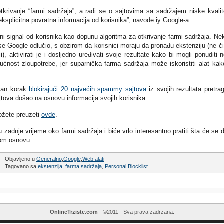
 otkrivanje “farmi sadržaja”, a radi se o sajtovima sa sadržajem niske kvalit
 eksplicitna povratna informacija od korisnika”, navode iy Google-a.
ni signal od korisnika kao dopunu algoritma za otkrivanje farmi sadržaja. Nek
 se Google odlučio, s obzirom da korisnici moraju da pronađu ekstenziju (ne či
, aktivirati je i dosljedno uređivati svoje rezultate kako bi mogli ponuditi 
ućnost zloupotrebe, jer suparnička farma sadržaja može iskoristiti alat kak
ičan korak
blokirajući 20 najvećih spammy sajtova
iz svojih rezultata pretra
ajtova došao na osnovu informacija svojih korisnika.
ožete preuzeti
ovde
.
zadnje vrijeme oko farmi sadržaja i biće vrlo interesantno pratiti šta će se d
 kom osnovu.
Objavljeno u
Generalno
,
Google
,
Web alati
Tagovano sa
ekstenzija
,
farma sadržaja
,
Personal Blocklist
OnlineTrziste.com
- ©2011 - Sva prava zadrzana.