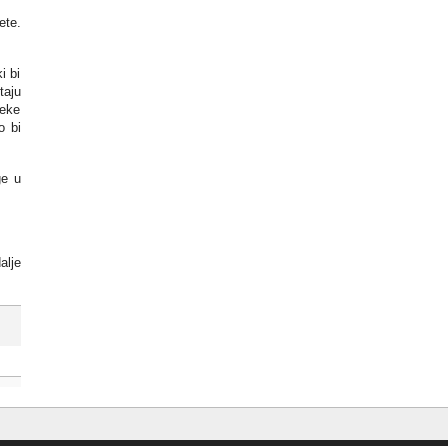
ete.
i bi
taju
neke
o bi
ge u
alje