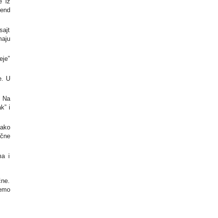
e iz
rend
sajt
maju
eje”
e. U
. Na
k” i
 ako
učne
ma i
čne.
ćemo