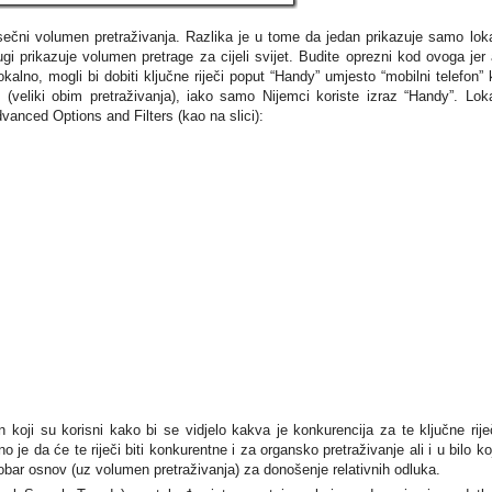
ečni volumen pretraživanja. Razlika je u tome da jedan prikazuje samo lok
ugi prikazuje volumen pretrage za cijeli svijet. Budite oprezni kod ovoga jer
okalno, mogli bi dobiti ključne riječi poput “Handy” umjesto “mobilni telefon” 
(veliki obim pretraživanja), iako samo Nijemci koriste izraz “Handy”. Lok
vanced Options and Filters (kao na slici):
oji su korisni kako bi se vidjelo kakva je konkurencija za te ključne rije
čno je da će te riječi biti konkurentne i za organsko pretraživanje ali i u bilo k
bar osnov (uz volumen pretraživanja) za donošenje relativnih odluka.