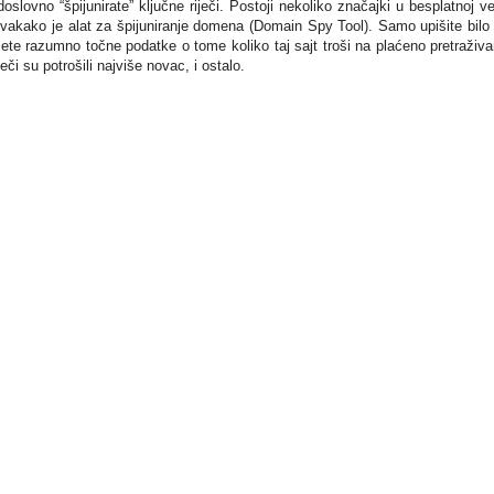
ovno “špijunirate” ključne riječi. Postoji nekoliko značajki u besplatnoj ver
 svakako je alat za špijuniranje domena (Domain Spy Tool). Samo upišite bilo 
ćete razumno točne podatke o tome koliko taj sajt troši na plaćeno pretraživa
eči su potrošili najviše novac, i ostalo.