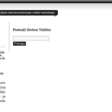
)etu internet poslovanja i online marketinga.
Pretraži Online Tržište:
Pretraga:
cija
im
a će
nju
ovim
ćina
latu
t je
ords