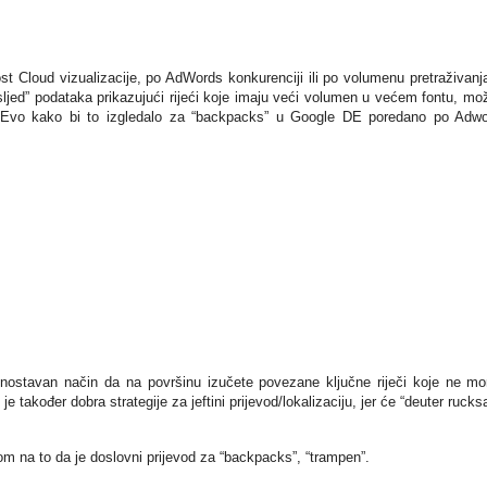
 Cloud vizualizacije, po AdWords konkurenciji ili po volumenu pretraživanj
ljed” podataka prikazujući rijeći koje imaju veći volumen u većem fontu, mo
. Evo kako bi to izgledalo za “backpacks” u Google DE poredano po Adw
dnostavan način da na površinu izučete povezane ključne riječi koje ne mo
 također dobra strategije za jeftini prijevod/lokalizaciju, jer će “deuter rucks
m na to da je doslovni prijevod za “backpacks”, “trampen”.