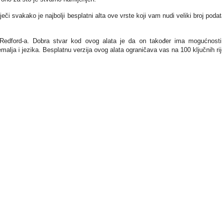
iječi svakako je najbolji besplatni alta ove vrste koji vam nudi veliki broj poda
Redford-a. Dobra stvar kod ovog alata je da on također ima mogućnost
malja i jezika. Besplatnu verzija ovog alata ograničava vas na 100 ključnih rij