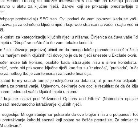
Local Search Trends) su također interesantni s obzirom da uzimaju podatk
ravno u alatu za ključne riječi. Bar-ovi koji se prikazuju predstavljaju t
ci .
ebpage predstavljaju SEO san. Ovi podaci će vam pokazati kada se vaš 
traživanja za određenu ključnu riječ i koje web stranice na vašem sajtu već i
či.
e koristi za kategorizaciju ključnih riječi u nišama. Činjenica da čuva vaše “id
riječi u “Grupi” se nešto što će vam itekako koristiti.
je / isključivanje pojmova) učinit će da mnogo lakše pronađete ono što želit
 izuzimanjem nekih ključnih riči dovoljno je da te riječi unesete u Exclude okvir.
akođer može biti korisno, osobito kada istražujete nišu u širem kontekstu
ije”, neće biti prikazane ključne riječi kao što su “trudnoća”, “prehlada”, “ruča
e za netkog tko je zainteresiran za tržište financija.
lated to my search terms” je isključena po defaultu, ali je možete uključiti
tima za pretraživanje. Uglavnom, čekiranje ove opcije rezultirat će da će klj
i barem jednu od vaših ključnih riječi u njemu.
” koja se nalazi pod “Advanced Options and Filters” (Naprednim opcija
o radi međunarodno istraživanje ključnih riječi.
sugestija. Mnoge studije su pokazale da ove brojke i nisu u potpunosti to
e pretraživanja kako bi saznali koji pojam se češće pretražuje. Za primjer 
M software”: