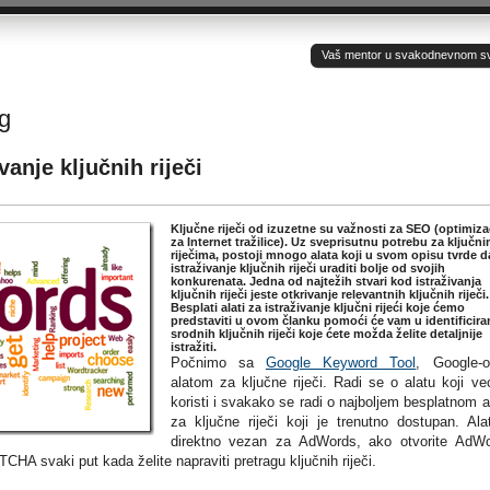
Vaš mentor u svakodnevnom sv(ij
g
vanje ključnih riječi
Ključne riječi od izuzetne su važnosti za SEO (optimiza
za Internet tražilice). Uz sveprisutnu potrebu za ključn
riječima, postoji mnogo alata koji u svom opisu tvrde d
istraživanje ključnih riječi uraditi bolje od svojih
konkurenata. Jedna od najtežih stvari kod istraživanja
ključnih riječi jeste otkrivanje relevantnih ključnih riječi.
Besplati alati za istraživanje ključni rijeći koje ćemo
predstaviti u ovom članku pomoći će vam u identificira
srodnih ključnih riječi koje ćete možda želite detaljnije
istražiti.
Počnimo sa
Google Keyword Tool
, Google-
alatom za ključne riječi. Radi se o alatu koji ve
koristi i svakako se radi o najboljem besplatnom a
za ključne riječi koji je trenutno dostupan. Ala
direktno vezan za AdWords, ako otvorite AdW
CHA svaki put kada želite napraviti pretragu ključnih riječi.