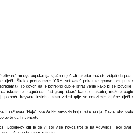
software” mnogo popularnija ključna riječ ali također možete vidjeti da posto
e riječi. Široko podudaranje “CRM software” pokazuje gotovo pet puta 
radama). To govori da je potrebno dublje istraživanje kako bi se izdvojile
 iskoristite mogućnosti “ad group ideas” kartice. Također, možete pogle
tj. pomoću keyword insights alata vidjeti gdje se određenje ključne riječi 
ete ili sačuvate “ideje”, one će biti tamo do kraja vaše sesije. Dakle, ako prela
boravite da ih izbrišete.
s. Google-ov cilj je da vi što više novca trošite na AdWords. Iako ovaj 
ono za što je stvarno namijenjen.