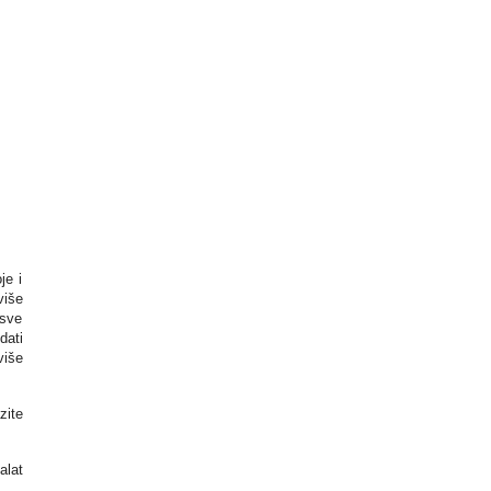
je i
više
 sve
dati
više
zite
alat