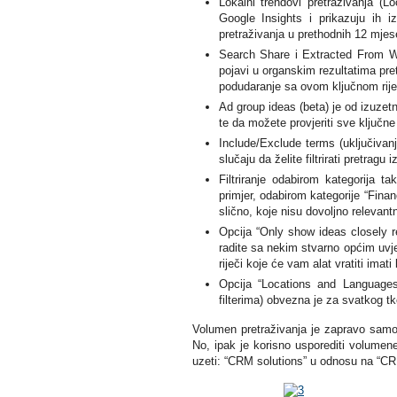
Lokalni trendovi pretraživanja (
Google Insights i prikazuju ih iz
pretraživanja u prethodnih 12 mjese
Search Share i Extracted From W
pojavi u organskim rezultatima pre
podudaranje sa ovom ključnom rije
Ad group ideas (beta) je od izuzetn
te da možete provjeriti sve ključne 
Include/Exclude terms (uključivan
slučaju da želite filtrirati pretragu
Filtriranje odabirom kategorija t
primjer, odabirom kategorije “Financ
slično, koje nisu dovoljno relevantn
Opcija “Only show ideas closely re
radite sa nekim stvarno općim uvje
riječi koje će vam alat vratiti imat
Opcija “Locations and Languages
filterima) obvezna je za svatkog tk
Volumen pretraživanja je zapravo samo 
No, ipak je korisno usporediti volumen
uzeti: “CRM solutions” u odnosu na “CR