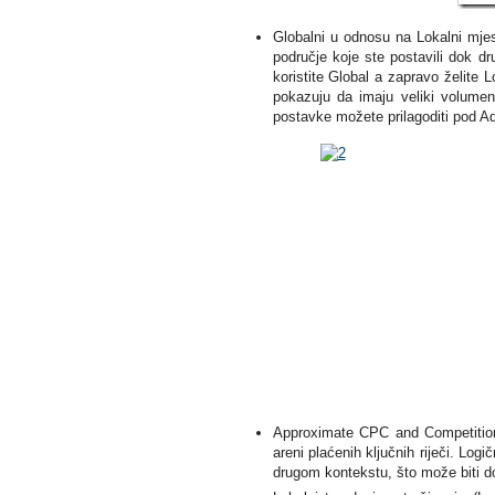
Globalni u odnosu na Lokalni mjes
područje koje ste postavili dok dr
koristite Global a zapravo želite L
pokazuju da imaju veliki volumen 
postavke možete prilagoditi pod Ad
Approximate CPC and Competition k
areni plaćenih ključnih riječi. Logi
drugom kontekstu, što može biti do