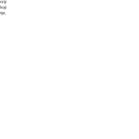
ziji
koji
nje,