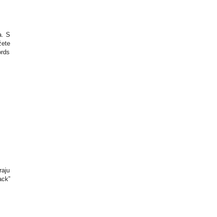
a. S
žete
ords
raju
ack”