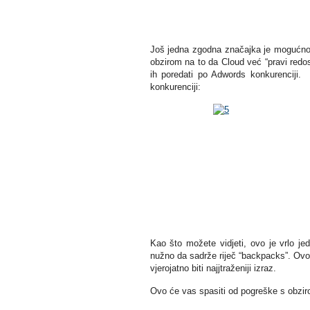
Još jedna zgodna značajka je mogućnost
obzirom na to da Cloud već “pravi redos
ih poredati po Adwords konkurenciji
konkurenciji:
Kao što možete vidjeti, ovo je vrlo je
nužno da sadrže riječ “backpacks”. Ovo je
vjerojatno biti najjtraženiji izraz.
Ovo će vas spasiti od pogreške s obziro