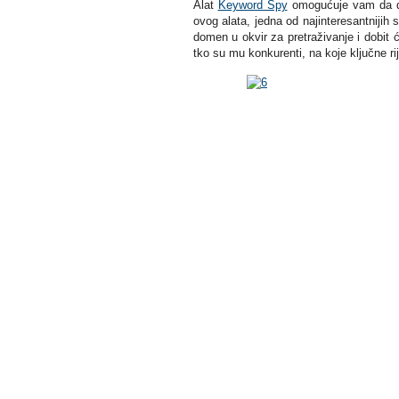
Alat
Keyword Spy
omogućuje vam da dosl
ovog alata, jedna od najinteresantnijih
domen u okvir za pretraživanje i dobit 
tko su mu konkurenti, na koje ključne rij