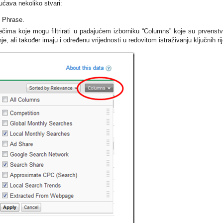
ćava nekoliko stvari:
 Phrase.
iječima koje mogu filtrirati u padajućem izborniku “Columns” koje su prvenst
, ali također imaju i određenu vrijednosti u redovitom istraživanju ključnih rij