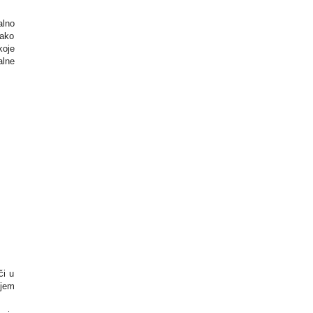
alno
 ako
koje
alne
či u
ojem