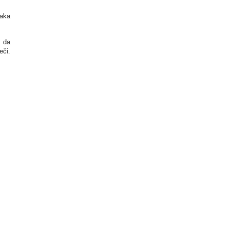
taka
i da
eči.