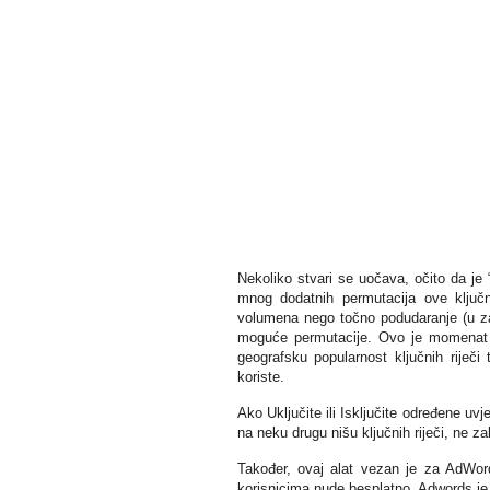
Nekoliko stvari se uočava, očito da je “
mnog dodatnih permutacija ove ključn
volumena nego točno podudaranje (u zag
moguće permutacije. Ovo je momenat da
geografsku popularnost ključnih riječi 
koriste.
Ako Uključite ili Isključite određene uvj
na neku drugu nišu ključnih riječi, ne za
Također, ovaj alat vezan je za AdWord
korisnicima nude besplatno, Adwords je 