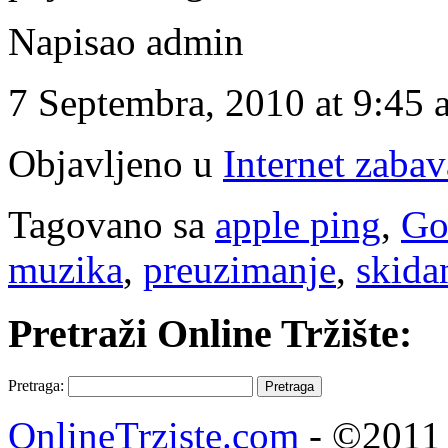
Napisao admin
7 Septembra, 2010 at 9:45 
Objavljeno u
Internet zabav
Tagovano sa
apple ping
,
Go
muzika
,
preuzimanje
,
skida
Pretraži Online Tržište:
Pretraga:
OnlineTrziste.com
- ©2011 