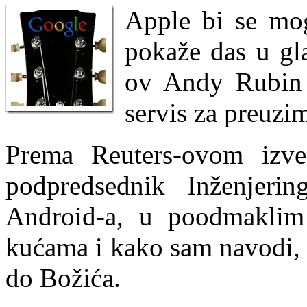
Apple bi se mog
pokaže das u gl
ov Andy Rubin 
servis za preuzim
Prema Reuters-ovom izve
podpredsednik Inženjerin
Android-a, u poodmaklim
kućama i kako sam navodi, n
do Božića.