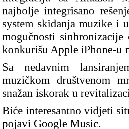
najbolje integrisano reše
system skidanja muzike i u
mogučnosti sinhronizacije
konkurišu Apple iPhone-u na
Sa nedavnim lansiranj
muzičkom društvenom mr
snažan iskorak u revitaliza
Biće interesantno vidjeti si
pojavi Google Music.