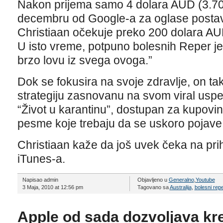
Nakon prijema samo 4 dolara AUD (3.7
decembru od Google-a za oglase postavl
Christiaan očekuje preko 200 dolara AUD
U isto vreme, potpuno bolesnih Reper je 
brzo lovu iz svega ovoga.”
Dok se fokusira na svoje zdravlje, on t
strategiju zasnovanu na svom viral usp
“Život u karantinu”, dostupan za kupovin
pesme koje trebaju da se uskoro pojave
Christiaan kaže da još uvek čeka na pri
iTunes-a.
Napisao admin
Objavljeno u
Generalno
,
Youtube
3 Maja, 2010 at 12:56 pm
Tagovano sa
Australija
,
bolesni repe
Apple od sada dozvoljava kre