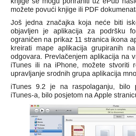
knjige se mogu pohraniti uz ePub nasl
možete povući knjige ili PDF dokumenat
Još jedna značajka koja neće biti is
objavljen je aplikacija za podršku f
ograničen na prikaz 11 stranica ikona ap
kreirati mape aplikacija grupiranih n
odgovara. Prevlačenjem aplikacija na v
iTunes ili na iPhone, možete stvoriti re
upravljanje srodnih grupa aplikacija mn
iTunes 9.2 je na raspolaganju, bilo
iTunes-a, bilo posjetom na Apple stranic