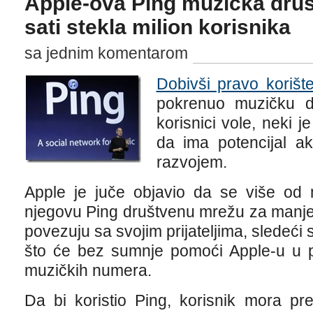
Apple-ova Ping muzička dru
sati stekla milion korisnika
sa jednim komentarom
Dobivši pravo korišt
pokrenuo muzičku d
korisnici vole, neki 
da ima potencijal ak
razvojem.
Apple je juče objavio da se više od mi
njegovu Ping društvenu mrežu za manje 
povezuju sa svojim prijateljima, sledeći
što će bez sumnje pomoći Apple-u u pr
muzičkih numera.
Da bi koristio Ping, korisnik mora pre