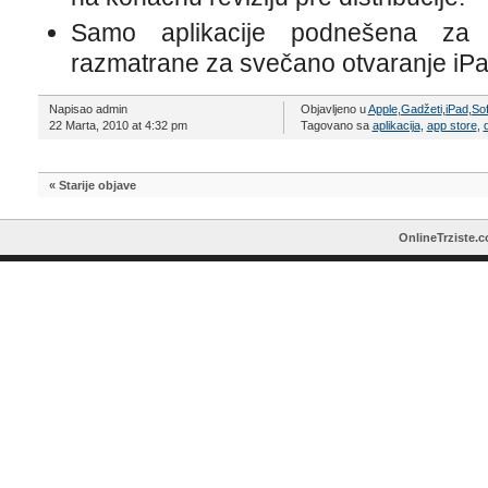
Samo aplikacije podnešena za p
razmatrane za svečano otvaranje iPa
Napisao admin
Objavljeno u
Apple
,
Gadžeti
,
iPad
,
So
22 Marta, 2010 at 4:32 pm
Tagovano sa
aplikacija
,
app store
,
« Starije objave
OnlineTrziste.