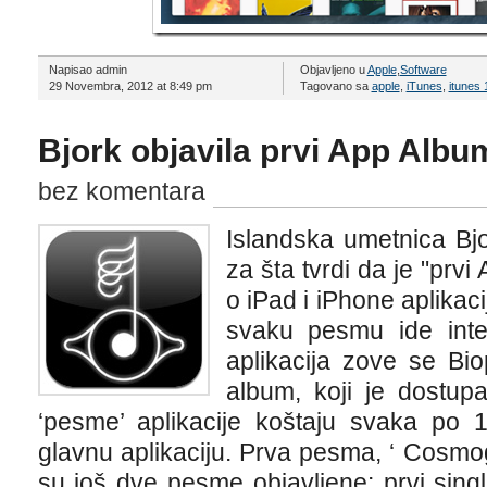
Napisao admin
Objavljeno u
Apple
,
Software
29 Novembra, 2012 at 8:49 pm
Tagovano sa
apple
,
iTunes
,
itunes 
Bjork objavila prvi App Albu
bez komentara
Islandska umetnica Bj
za šta tvrdi da je "prv
o iPad i iPhone aplikac
svaku pesmu ide inter
aplikacija zove se Bio
album, koji je dostup
‘pesme’ aplikacije koštaju svaka po 
glavnu aplikaciju. Prva pesma, ‘ Cosmo
su još dve pesme objavljene: prvi singl