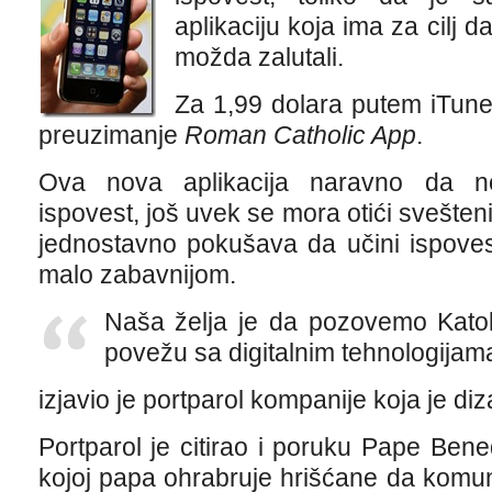
aplikaciju koja ima za cilj da
možda zalutali.
Za 1,99 dolara putem iTun
preuzimanje
Roman Catholic App
.
Ova nova aplikacija naravno da ne
ispovest, još uvek se mora otići svešten
jednostavno pokušava da učini ispoves
malo zabavnijom.
Naša želja je da pozovemo Katol
povežu sa digitalnim tehnologijam
izjavio je portparol kompanije koja je diz
Portparol je citirao i poruku Pape Ben
kojoj papa ohrabruje hrišćane da komun