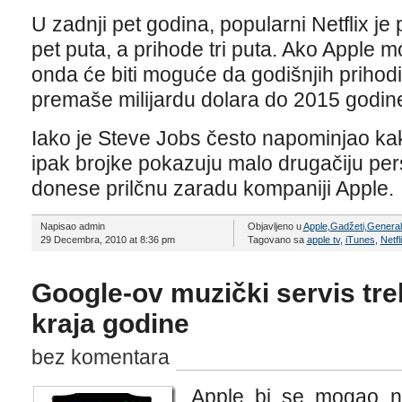
U zadnji pet godina, popularni Netflix je
pet puta, a prihode tri puta. Ako Apple mož
onda će biti moguće da godišnjih prihod
premaše milijardu dolara do 2015 godin
Iako je Steve Jobs često napominjao ka
ipak brojke pokazuju malo drugačiju per
donese prilčnu zaradu kompaniji Apple.
Napisao admin
Objavljeno u
Apple
,
Gadžeti
,
Genera
29 Decembra, 2010 at 8:36 pm
Tagovano sa
apple tv
,
iTunes
,
Netfl
Google-ov muzički servis tre
kraja godine
bez komentara
Apple bi se mogao ne