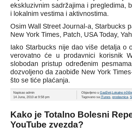
ekskluzivnim sadržajima i pregledima,
i lokalnim vestima i aktivnostima.
Osim Wall Street Journal-a, Starbucks p
New York Times, Patch, USA Today, Yah
Iako Starbucks nije dao više detalja o
verovatno će u prodavnici korisnik W
slobodan pristup određenim pesmama n
dozvoljeno da zaobiđe New York Times-
što se tiće plaćanja.
Napisao admin
Objavljeno u
Gadžeti
,
Lokalno tržišt
14 Juna, 2010 at 9:58 pm
Tagovano sa
iTunes
,
prodavnica
,
S
Kako je Totalno Bolesni Repe
YouTube zvezda?