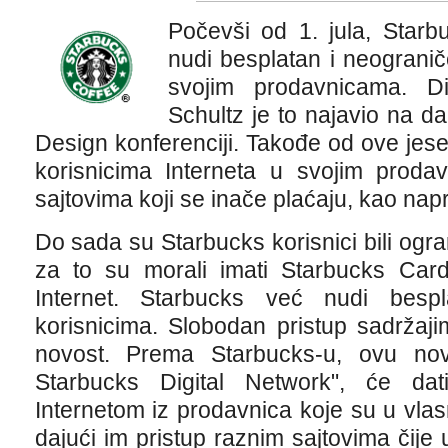
Počevši od 1. jula, Star
nudi besplatan i neogranič
svojim prodavnicama. D
Schultz je to najavio na d
Design konferenciji. Takođe od ove jese
korisnicima Interneta u svojim proda
sajtovima koji se inače plaćaju, kao nap
Do sada su Starbucks korisnici bili ogra
za to su morali imati Starbucks Card
Internet. Starbucks već nudi besp
korisnicima. Slobodan pristup sadržaji
novost. Prema Starbucks-u, ovu no
Starbucks Digital Network", će dati
Internetom iz prodavnica koje su u vla
dajući im pristup raznim sajtovima čije 