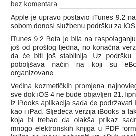
bez komentara
Apple je upravo postavio iTunes 9.2 na
sobom donosi službenu podršku za iOS 4
iTunes 9.2 Beta je bila na raspolaganj
još od prošlog tjedna, no konačna verzij
da će biti još stabilnija. Uz podršku
poboljšava način na koji su eBo
organizovane.
Većina kozmetičkih promjena najnovieg
sve dok iOS 4 ne bude objavljen 21. lipnj
iz iBooks aplikacija sada će podržavati 
kao i iPad. Sljedeća verzija iBooks-a t
koja bi trebao da olakša prikaz sadrž
mnogo elektronskih knjiga u PDF forma