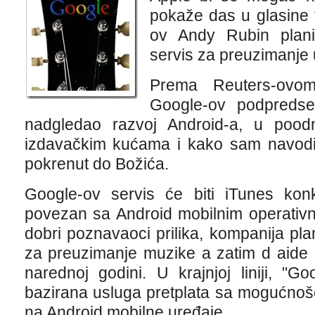
pokaže das u glasine
ov Andy Rubin plani
servis za preuzimanje u
Prema Reuters-ovom
Google-ov podpredsed
nadgledao razvoj Android-a, u pood
izdavačkim kućama i kako sam navodi,
pokrenut do Božića.
Google-ov servis će biti iTunes konk
povezan sa Android mobilnim operativ
dobri poznavaoci prilika, kompanija pl
za preuzimanje muzike a zatim d aide n
narednoj godini. U krajnjoj liniji, "G
bazirana usluga pretplata sa mogućnoš
na Android mobilne uređaje.