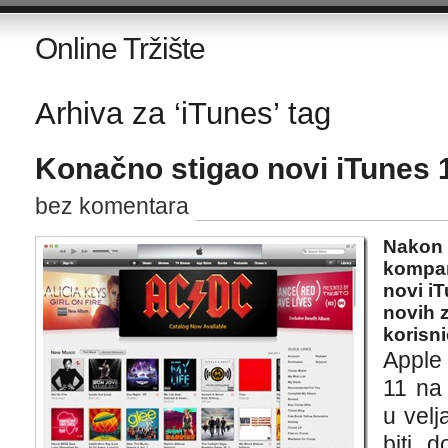
Online Tržište
Arhiva za ‘iTunes’ tag
Konačno stigao novi iTunes 
bez komentara
Nakon 
kompan
novi iT
novih z
korisni
Apple
11 na
u velj
biti 