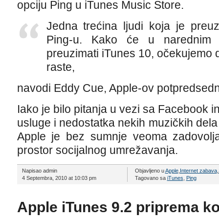
opciju Ping u iTunes Music Store.
Jedna trećina ljudi koja je preuz
Ping-u. Kako će u narednim n
preuzimati iTunes 10, očekujemo d
raste,
navodi Eddy Cue, Apple-ov potpredsedni
Iako je bilo pitanja u vezi sa Facebook i
usluge i nedostatka nekih muzičkih del
Apple je bez sumnje veoma zadovolj
prostor socijalnog umrežavanja.
Napisao admin
Objavljeno u
Apple
,
Internet zabava
,
4 Septembra, 2010 at 10:03 pm
Tagovano sa
iTunes
,
Ping
Apple iTunes 9.2 priprema ko