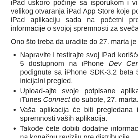
iPad uskoro počinje sa isporukom i vi
velikog otvaranja iPad App Store koje po
iPad aplikaciju sada na početni pr
informacije o svojoj spremnosti za sveč
Ono što treba da uradite do 27. marta je
Napravite i testirajte svoj iPad kor
5 dostupnom na iPhone
Dev Cen
podignute sa iPhone SDK-3.2 beta 5 ć
inicijalni pregled.
Upload-ajte svoje potpisane aplika
iTunes
Connect
do subote, 27. marta
Vaša aplikacija će biti pregledana
spremnosti vaših aplikacija.
Takođe ćete dobiti dodatne informaci
na konačnu reviziju pre distribucije.