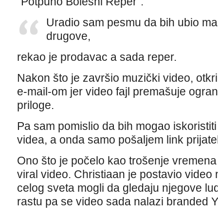
“Potpuno Bolesni Reper”.
Uradio sam pesmu da bih ubio ma
drugove,
rekao je prodavac a sada reper.
Nakon što je završio muzički video, otkr
e-mail-om jer video fajl premašuje ogran
priloge.
Pa sam pomislio da bih mogao iskoristit
videa, a onda samo pošaljem link prijate
Ono što je počelo kao trošenje vremena 
viral video. Christiaan je postavio video
celog sveta mogli da gledaju njegove lud
rastu pa se video sada nalazi branded Y