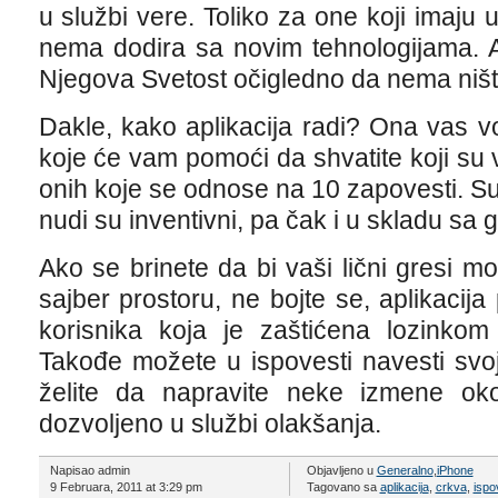
u službi vere. Toliko za one koji imaju
nema dodira sa novim tehnologijama. 
Njegova Svetost očigledno da nema ništa
Dakle, kako aplikacija radi? Ona vas vod
koje će vam pomoći da shvatite koji su v
onih koje se odnose na 10 zapovesti. Sug
nudi su inventivni, pa čak i u skladu sa
Ako se brinete da bi vaši lični gresi mo
sajber prostoru, ne bojte se, aplikacija
korisnika koja je zaštićena lozinkom 
Takođe možete u ispovesti navesti svoj
želite da napravite neke izmene oko
dozvoljeno u službi olakšanja.
Napisao admin
Objavljeno u
Generalno
,
iPhone
9 Februara, 2011 at 3:29 pm
Tagovano sa
aplikacija
,
crkva
,
ispo