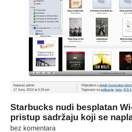
Napisao admin
Objavljeno u
Apple
,
Generalno
,
Inter
17 Juna, 2010 at 6:28 pm
Tagovano sa
aplikacija
,
beta
,
iOS 4
Starbucks nudi besplatan Wi-
pristup sadržaju koji se napl
bez komentara