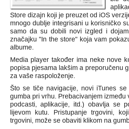
aplika
Store dizajn koji je preuzet od iOS verzi
mnogo dublje integrisani u korisničko su
samo da su dobili novi izgled i doja
značajku "In the store" koja vam pokaz
albume.
Media player također ima neke nove ko
popisa pjesama lakšim a preporučenu g
za vaše raspoloženje.
Što se tiče navigacije, novi iTunes s
gumba pri vrhu. Prebacivanjem između vr
podcasti, aplikacije, itd.) obavlja s
lijevom kutu. Pristupanje trgovini, ko
trgovini, može se obaviti klikom na gumb