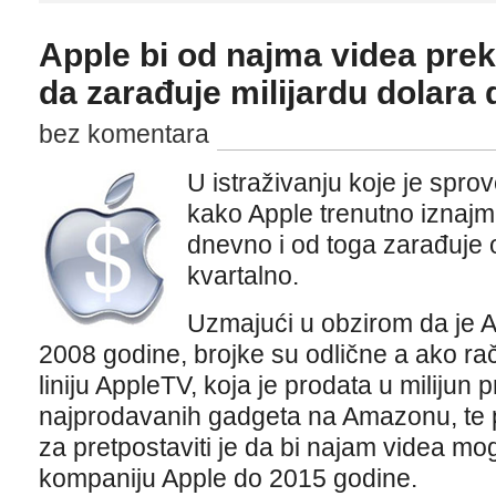
Apple bi od najma videa pre
da zarađuje milijardu dolara
bez komentara
U istraživanju koje je spro
kako Apple trenutno iznajml
dnevno i od toga zarađuje 
kvartalno.
Uzmajući u obzirom da je 
2008 godine, brojke su odlične a ako ra
liniju AppleTV, koja je prodata u milijun p
najprodavanih gadgeta na Amazonu, te 
za pretpostaviti je da bi najam videa mog
kompaniju Apple do 2015 godine.