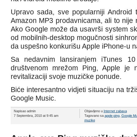
Upravo sada, sve popularniji Android t
Amazon MP3 prodavnicama, ali to nije n
Ako Google može da usavrši system ski
od mobilnih-desktop mogučnosti sinhron
da uspešno konkurišu Apple iPhone-u na t
Sa nedavnim lansiranjem iTunes 10
društvenom mrežom Ping, Apple je n
revitalizaciji svoje muzičke ponude.
Biće interesantno vidjeti situaciju na tr
Google Music.
Napisao admin
Objavljeno u
Internet zabava
7 Septembra, 2010 at 9:45 am
Tagovano sa
apple ping
,
Google Mu
muzike