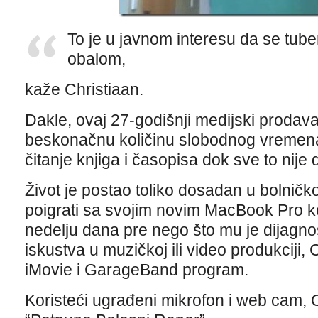
To je u javnom interesu da se tub
obalom,
kaže Christiaan.
Dakle, ovaj 27-godišnji medijski prodava
beskonačnu količinu slobodnog vremena
čitanje knjiga i časopisa dok sve to nije 
Život je postao toliko dosadan u bolničk
poigrati sa svojim novim MacBook Pro ko
nedelju dana pre nego što mu je dijagno
iskustva u muzičkoj ili video produkciji,
iMovie i GarageBand program.
Koristeći ugrađeni mikrofon i web cam, C