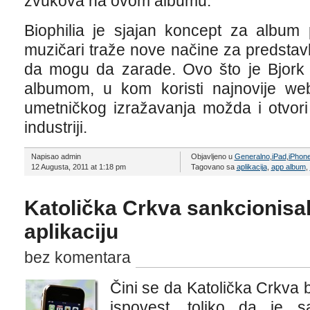
zvukova na ovom albumu.
Biophilia je sjajan koncept za albu
muzičari traže nove načine za predstavl
da mogu da zarade. Ovo što je Bjork 
albumom, u kom koristi najnovije web
umetničkog izražavanja možda i otvori
industriji.
Napisao admin
Objavljeno u
Generalno
,
iPad
,
iPhon
12 Augusta, 2011 at 1:18 pm
Tagovano sa
aplikacija
,
app album
,
Katolička Crkva sankcionisa
aplikaciju
bez komentara
Čini se da Katolička Crkva b
ispovest, toliko da je s