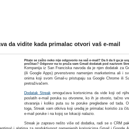
Vaš mentor u svakodnevnom sv(ij
 da vidite kada primalac otvori vaš e-mail
Pitate se zašto neko nije odgovorio na vaš e-mail? Da li da li ga je uo
pročitao? Odgovor na to pruža vam Gmail dodatak pod nazivom Stre
Kompanija iz San Franciska navoda da je njen dodatak za G
(ili Google Apps) prvenstveno namenjen marketerima ali i s
onima koji svom Gmail-u pristupaju sa Google Chrome ili Sa
pretraživačem.
Dodatak Streak
omogućava korisnicima da vide koji od njih
poslatih e-mail poruka su otvorene, ko ih je otvorio, tačno v
otvaranja i koliko puta su te poruke pregledane od tada. 
toga, Streak vam otkriva koji uređaj je primalac koristio za čit
e-mail poruke i na kojoj se lokaciji nalazio.
Streak je zapravo nešto više od dodatka, radi se o CRM pa
jentima) i alatima za produktivnost namenjenih korisnicima Gmail i Google 