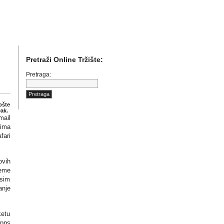
)etu internet poslovanja i online marketinga.
Pretraži Online Tržište:
Pretraga:
pšte
ak.
mail
vima
fari
ovih
reme
Osim
anje
ketu
Apps