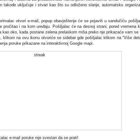
n takođe uključuje i stvari kao što su odloženo slanje, automatsku organiza
 primalac otvori e-mail, popup obavještenje će se pojaviti u sandučiću pošilj
 je pročitao i na kom uređaju. Pošiljalac će na desnoj strani, pored vremena 
leda kao oko, kada postane zelena prelaskom miša preko nje prikazaće vam se 
e, klikom na ovu ikonu otvoriće se sidebar gde pošiljalac klikom na “Više deta
renja poruke prikazane na interaktivnoj Google mapi.
talac e-mail poruke nije svestan da se prati!