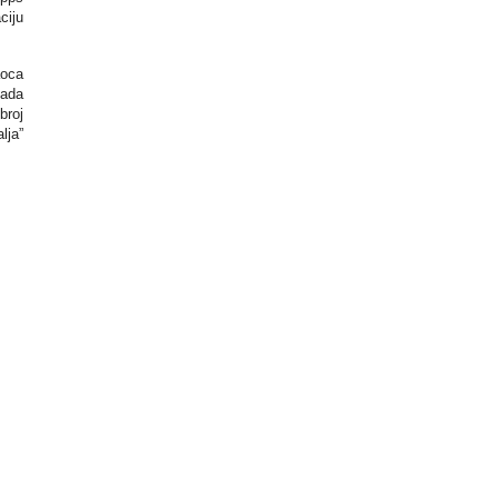
ciju
aoca
kada
broj
lja”