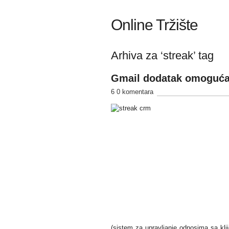
Online Tržište
Arhiva za ‘streak’ tag
Gmail dodatak omogućava
6 0 komentara
(sistem za upravljanje odnosima sa kli