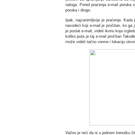
naloga. Pored praćenja e-mail poruka o
poruka i drugo.
Ipak, najzanimljivije je praćenje. Kada
navodeći koji e-mail je pročitan, ko ga
je poslat e-mail, videti ikonu koja izg
koliko puta je taj e-mail pročitan.Takođ
može videti tačno vreme i lokaciju otvo
Važno je reći da ni u jednom trenutku či