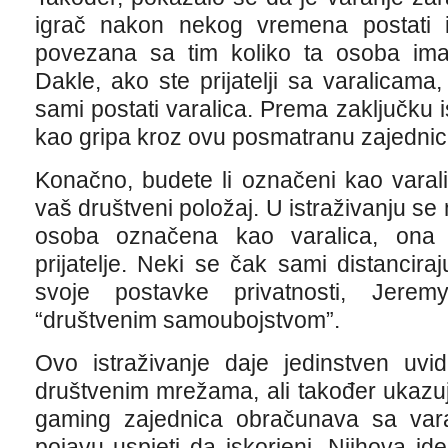
igrač nakon nekog vremena postati i
povezana sa tim koliko ta osoba ima p
Dakle, ako ste prijatelji sa varalicama,
sami postati varalica. Prema zaključku is
kao gripa kroz ovu posmatranu zajednic
Konačno, budete li označeni kao varali
vaš društveni položaj. U istraživanju se
osoba označena kao varalica, ona 
prijatelje. Neki se čak sami distanciraj
svoje postavke privatnosti, Jere
“društvenim samoubojstvom”.
Ovo istraživanje daje jedinstven uvi
društvenim mrežama, ali također ukazuj
gaming zajednica obračunava sa var
pojavu uspjeti da iskorjeni. Njihova ide