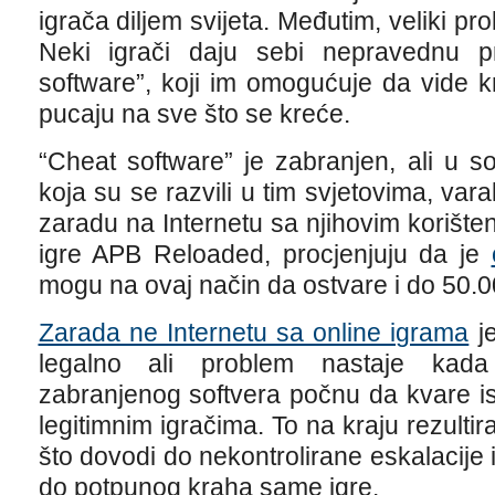
igrača diljem svijeta. Međutim, veliki pr
Neki igrači daju sebi nepravednu 
software”, koji im omogućuje da vide k
pucaju na sve što se kreće.
“Cheat software” je zabranjen, ali u s
koja su se razvili u tim svjetovima, var
zaradu na Internetu sa njihovim korište
igre APB Reloaded, procjenjuju da je
mogu na ovaj način da ostvare i do 50.
Zarada ne Internetu sa online igrama
je
legalno ali problem nastaje kada 
zabranjenog softvera počnu da kvare is
legitimnim igračima. To na kraju rezultira
što dovodi do nekontrolirane eskalacije i
do potpunog kraha same igre.