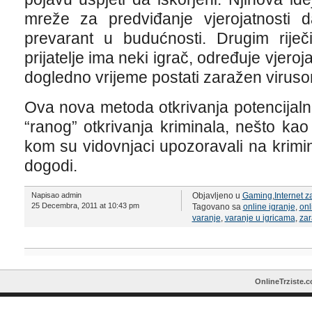
mreže za predviđanje vjerojatnosti d
prevarant u budućnosti. Drugim riječ
prijatelje ima neki igrač, određuje vjero
dogledno vrijeme postati zaražen viruso
Ova nova metoda otkrivanja potencijaln
“ranog” otkrivanja kriminala, nešto kao
kom su vidovnjaci upozoravali na krimina
dogodi.
Napisao admin
Objavljeno u
Gaming
,
Internet 
25 Decembra, 2011 at 10:43 pm
Tagovano sa
online igranje
,
onl
varanje
,
varanje u igricama
,
zar
OnlineTrziste.