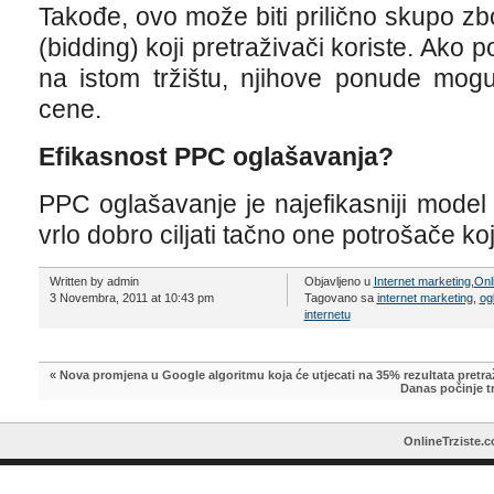
Takođe, ovo može biti prilično skupo 
(bidding) koji pretraživači koriste. Ako p
na istom tržištu, njihove ponude mog
cene.
Efikasnost PPC oglašavanja?
PPC oglašavanje je najefikasniji mode
vrlo dobro ciljati tačno one potrošače koj
Written by admin
Objavljeno u
Internet marketing
,
Onl
3 Novembra, 2011 at 10:43 pm
Tagovano sa
internet marketing
,
og
internetu
«
Nova promjena u Google algoritmu koja će utjecati na 35% rezultata pretra
Danas počinje t
OnlineTrziste.