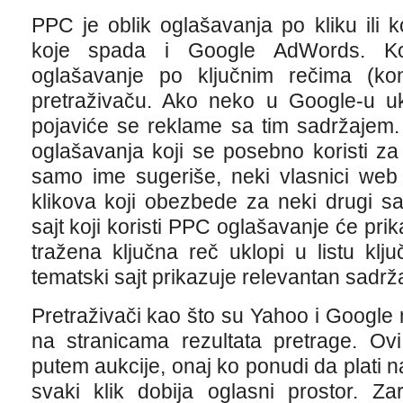
PPC je oblik oglašavanja po kliku ili 
koje spada i Google AdWords. Ko
oglašavanje po ključnim rečima (ko
pretraživaču. Ako neko u Google-u uk
pojaviće se reklame sa tim sadržajem
oglašavanja koji se posebno koristi za
samo ime sugeriše, neki vlasnici web 
klikova koji obezbede za neki drugi s
sajt koji koristi PPC oglašavanje će pri
tražena ključna reč uklopi u listu klju
tematski sajt prikazuje relevantan sadrža
Pretraživači kao što su Yahoo i Google
na stranicama rezultata pretrage. Ovi
putem aukcije, onaj ko ponudi da plati 
svaki klik dobija oglasni prostor. Z