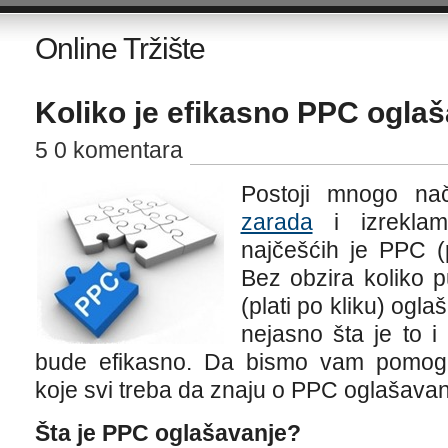
Online Tržište
Koliko je efikasno PPC ogla
5 0 komentara
Postoji mnogo na
zarada
i izreklam
najčešćih je PPC (
Bez obzira koliko 
(plati po kliku) ogl
nejasno šta je to 
bude efikasno. Da bismo vam pomogli,
koje svi treba da znaju o PPC oglašavan
Šta je PPC oglašavanje?