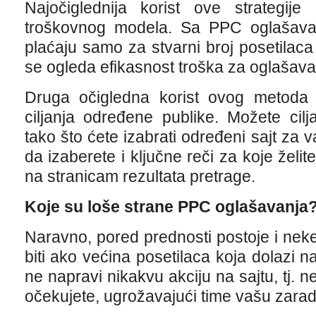
Najočiglednija korist ove strategije
troškovnog modela. Sa PPC oglašavan
plaćaju samo za stvarni broj posetilac
se ogleda efikasnost troška za oglašava
Druga očigledna korist ovog metoda
ciljanja određene publike. Možete cil
tako što ćete izabrati određeni sajt za
da izaberete i ključne reči za koje želit
na stranicam rezultata pretrage.
Koje su loše strane PPC oglašavanja
Naravno, pored prednosti postoje i ne
biti ako većina posetilaca koja dolazi n
ne napravi nikakvu akciju na sajtu, tj. n
očekujete, ugrožavajući time vašu zarad