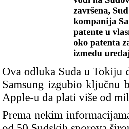
završena, Sud
kompanija Sam
patente u vla
oko patenta z
između uređaj
Ova odluka Suda u Tokiju d
Samsung izgubio ključnu b
Apple-u da plati više od mil
Prema nekim informacijama
od 50 Sudskih sporova širom