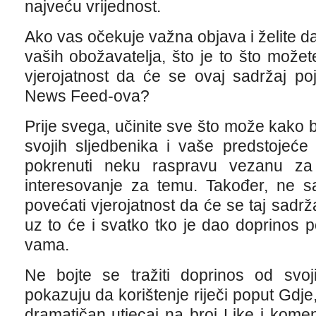
najveću vrijednost.
Ako vas očekuje važna objava i želite da 
vaših obožavatelja, što je to što možete
vjerojatnost da će se ovaj sadržaj po
News Feed-ova?
Prije svega, učinite sve što može kako b
svojih sljedbenika i vaše predstojeće
pokrenuti neku raspravu vezanu za
interesovanje za temu. Također, ne 
povećati vjerojatnost da će se taj sadrž
uz to će i svatko tko je dao doprinos po
vama.
Ne bojte se tražiti doprinos od svoji
pokazuju da korištenje riječi poput Gdje,
dramatičan utjecaj na broj Like i kome