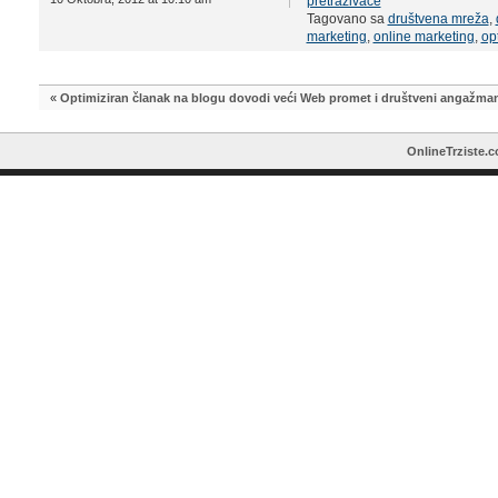
pretraživače
Tagovano sa
društvena mreža
,
marketing
,
online marketing
,
op
«
Optimiziran članak na blogu dovodi veći Web promet i društveni angažma
OnlineTrziste.