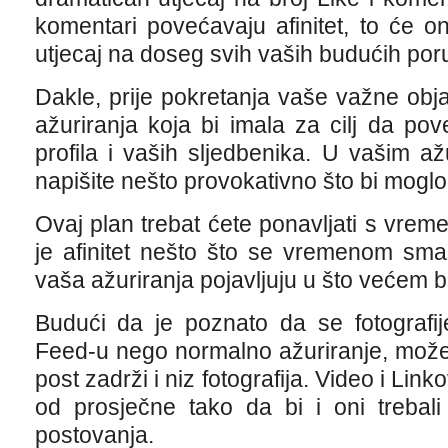
komentari povećavaju afinitet, to će o
utjecaj na doseg svih vaših budućih por
Dakle, prije pokretanja vaše važne objav
ažuriranja koja bi imala za cilj da po
profila i vaših sljedbenika. U vašim ažu
napišite nešto provokativno što bi moglo 
Ovaj plan trebat ćete ponavljati s vre
je afinitet nešto što se vremenom sman
vaša ažuriranja pojavljuju u što većem
Budući da je poznato da se fotografi
Feed-u nego normalno ažuriranje, možet
post zadrži i niz fotografija. Video i Lin
od prosječne tako da bi i oni trebal
postovanja.