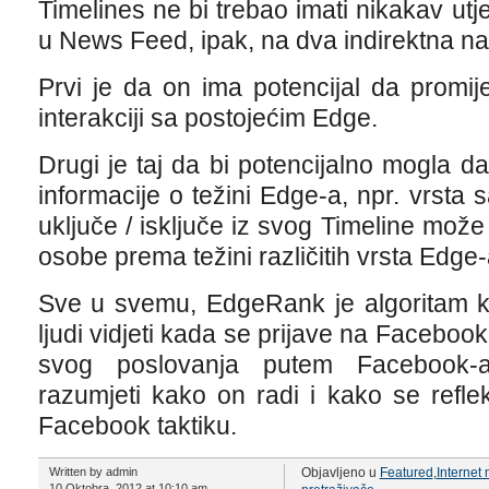
Timelines ne bi trebao imati nikakav utj
u News Feed, ipak, na dva indirektna na
Prvi je da on ima potencijal da promij
interakciji sa postojećim Edge.
Drugi je taj da bi potencijalno mogla da
informacije o težini Edge-a, npr. vrsta 
uključe / isključe iz svog Timeline može
osobe prema težini različitih vrsta Edge-
Sve u svemu, EdgeRank je algoritam ko
ljudi vidjeti kada se prijave na Facebook
svog poslovanja putem Facebook-
razumjeti kako on radi i kako se refl
Facebook taktiku.
Written by admin
Objavljeno u
Featured
,
Internet
10 Oktobra, 2012 at 10:10 am