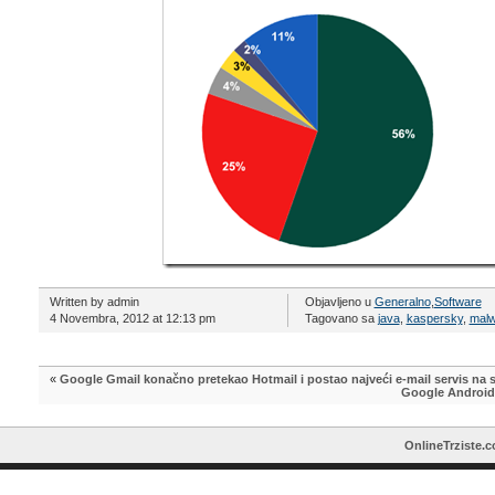
Written by admin
Objavljeno u
Generalno
,
Software
4 Novembra, 2012 at 12:13 pm
Tagovano sa
java
,
kaspersky
,
malw
«
Google Gmail konačno pretekao Hotmail i postao najveći e-mail servis na s
Google Android 
OnlineTrziste.