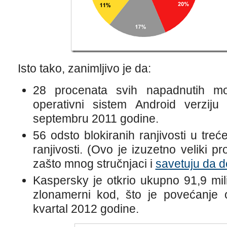
Isto tako, zanimljivo je da:
28 procenata svih napadnutih mobi
operativni sistem Android verziju 
septembru 2011 godine.
56 odsto blokiranih ranjivosti u treć
ranjivosti. (Ovo je izuzetno veliki p
zašto mnog stručnjaci i
savetuju da d
Kaspersky je otkrio ukupno 91,9 mil
zlonamerni kod, što je povećanje
kvartal 2012 godine.