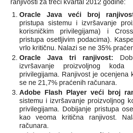
ranjivosti za treći kvartal 2012 godine:
Oracle Java veći broj ranjivost
pristupa sistemu i izvršavanje pro
korisničkim privilegijama) i Cross
pristupa osetljivim podacima). Kaspe
vrlo kritičnu. Nalazi se ne 35% praće
Oracle Java tri ranjivost:
Dobij
izvršavanje proizvoljnog koda 
privilegijama. Ranjivost je ocenjena 
se ne 21,7% praćenih računara.
Adobe Flash Player veći broj ranj
sistemu i izvršavanje proizvoljnog k
privilegijama. Dobijanje pristupa os
kao veoma kritična ranjivost. N
računara.