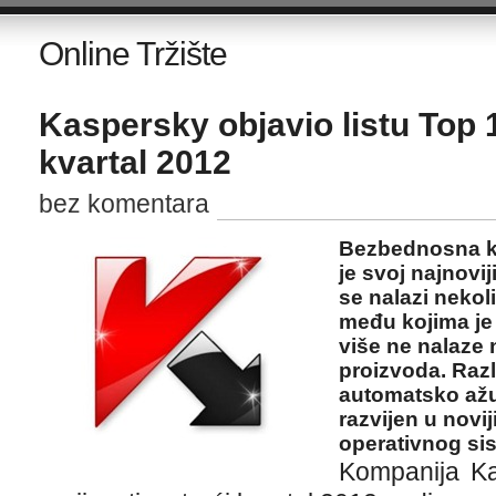
Online Tržište
Kaspersky objavio listu Top 1
kvartal 2012
bez komentara
Bezbednosna k
je svoj najnoviji
se nalazi nekoli
među kojima je 
više ne nalaze n
proizvoda. Raz
automatsko ažur
razvijen u nov
operativnog si
Kompanija Ka