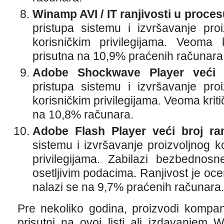
Winamp AVI / IT ranjivosti u proces
pristupa sistemu i izvršavanje pro
korisničkim privilegijama. Veoma k
prisutna na 10,9% praćenih računara
Adobe Shockwave Player veći br
pristupa sistemu i izvršavanje pro
korisničkim privilegijama. Veoma kriti
na 10,8% računara.
Adobe Flash Player veći broj ranj
sistemu i izvršavanje proizvoljnog k
privilegijama. Zabilazi bezbednosn
osetljivim podacima. Ranjivost je oce
nalazi se na 9,7% praćenih računara.
Pre nekoliko godina, proizvodi kompani
prisutni na ovoj listi ali izdavanjem