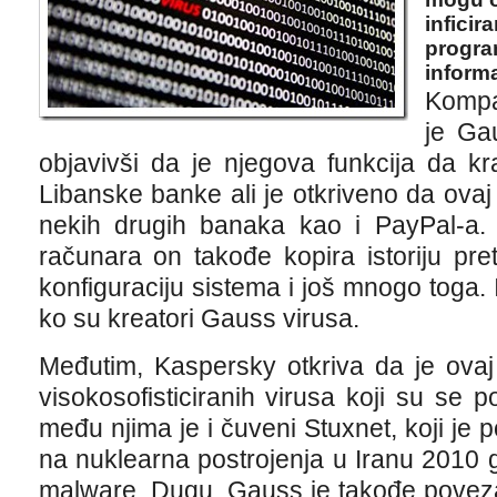
infici
progra
inform
Kompa
je Ga
objavivši da je njegova funkcija da kr
Libanske banke ali je otkriveno da ova
nekih drugih banaka kao i PayPal-a.
računara on takođe kopira istoriju pre
konfiguraciju sistema i još mnogo toga. 
ko su kreatori Gauss virusa.
Međutim, Kaspersky otkriva da je ovaj
visokosofisticiranih virusa koji su se p
među njima je i čuveni Stuxnet, koji j
na nuklearna postrojenja u Iranu 2010 
malware, Duqu. Gauss je takođe poveza