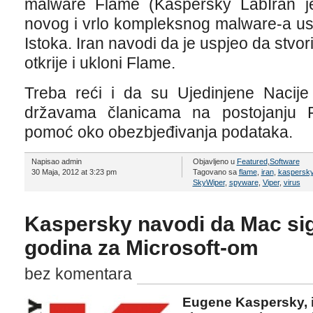
malware Flame (Kaspersky LabIran je
novog i vrlo kompleksnog malware-a us
Istoka. Iran navodi da je uspjeo da stvor
otkrije i ukloni Flame.
Treba reći i da su Ujedinjene Nacije
državama članicama na postojanju 
pomoć oko obezbjeđivanja podataka.
Napisao admin
Objavljeno u
Featured
,
Software
30 Maja, 2012 at 3:23 pm
Tagovano sa
flame
,
iran
,
kaspersk
SkyWiper
,
spyware
,
Viper
,
virus
Kaspersky navodi da Mac sig
godina za Microsoft-om
bez komentara
Eugene Kaspersky, iz