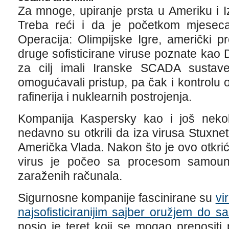
Za mnoge, upiranje prsta u Ameriku i I
Treba reći i da je početkom mjeseca 
Operacija: Olimpijske Igre, američki pro
druge sofisticirane viruse poznate kao D
za cilj imali Iranske SCADA sustav
omogućavali pristup, pa čak i kontrolu
rafinerija i nuklearnih postrojenja.
Kompanija Kaspersky kao i još nekol
nedavno su otkrili da iza virusa Stuxnet i
Američka Vlada. Nakon što je ovo otkriće
virus je počeo sa procesom samouniš
zaraženih računala.
Sigurnosne kompanije fascinirane su
vi
najsofisticiranijim sajber oružjem do s
nosio je teret koji se mogao prenositi