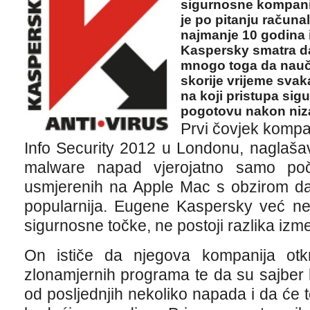
sigurnosne kompanij
je po pitanju računa
najmanje 10 godina 
Kaspersky smatra d
mnogo toga da nauči
skorije vrijeme svak
na koji pristupa sig
pogotovu nakon niz
Prvi čovjek kompa
Info Security 2012 u Londonu, naglaša
malware napad vjerojatno samo po
usmjerenih na Apple Mac s obzirom da
popularnija. Eugene Kaspersky već ne
sigurnosne točke, ne postoji razlika iz
On ističe da njegova kompanija otk
zlonamjernih programa te da su sajber ​​
od posljednjih nekoliko napada i da će to