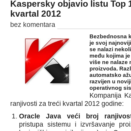
Kaspersky objavio listu Top 1
kvartal 2012
bez komentara
Bezbednosna k
je svoj najnoviji
se nalazi nekoli
među kojima je 
više ne nalaze n
proizvoda. Raz
automatsko ažur
razvijen u nov
operativnog si
Kompanija Ka
ranjivosti za treći kvartal 2012 godine:
Oracle Java veći broj ranjivost
pristupa sistemu i izvršavanje pro