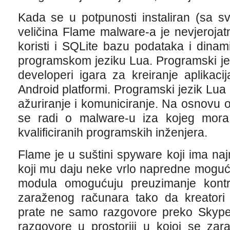
Kada se u potpunosti instaliran (sa 
veličina Flame malware-a je nevjeroja
koristi i SQLite bazu podataka i dinam
programskom jeziku Lua. Programski je
developeri igara za kreiranje aplikaci
Android platformi. Programski jezik Lua s
ažuriranje i komuniciranje. Na osnovu 
se radi o malware-u iza kojeg mora d
kvalificiranih programskih inženjera.
Flame je u suštini spyware koji ima n
koji mu daju neke vrlo napredne mogućn
modula omogućuju preuzimanje kont
zaraženog računara tako da kreator
prate ne samo razgovore preko Skype-
razgovore u prostoriji u kojoj se zar