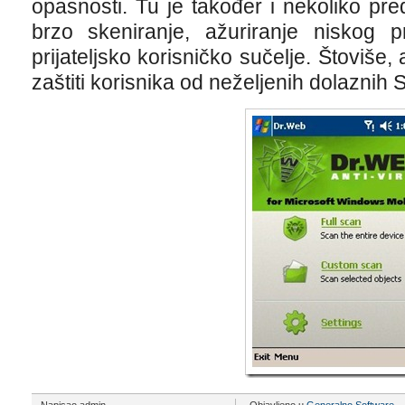
opasnosti. Tu je također i nekoliko pr
brzo skeniranje, ažuriranje niskog p
prijateljsko korisničko sučelje. Štoviše
zaštiti korisnika od neželjenih dolaznih