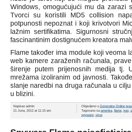
Windows, omogućujući mu da zarazi sv
Tvorci su koristili MD5 collision na
potpunosti nepoznat i koji krivotvori Mic
lažnim sertifikatima. Sigurnosni struč
fascinantinim dostignućem kreatora mal
Flame također ima module koji veoma la
web kamere zaraženih računala, prave
širenje putem prijenosnih medija tj. 
mrežama izoliranim od javnosti. Također
slanje naredbi na druga računala u cilju
u blizini.
Napisao admin
Objavljeno u
Generalno
,
Online pra
21 Juna, 2012 at 11:15 am
Tagovano sa
amerika
,
flame
,
iran
,
i
spyware
,
virus