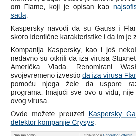
om Flame, koji je opisan kao
najsofi
sada
.
Kaspersky navodi da su Gauss i Flame
skoro identične karakteristike i da im je
Kompanija Kaspersky, kao i još nekol
nedavno su otkrili da iza virusa Stuxnet i
Američka Vlada. Renomirani Was
svojevremeno izvestio
da iza virusa Fla
pomoću njega žele da uspore raz
programa. Imajući sve ovo u vidu, nije t
ovog virusa.
Ovde možete preuzeti
Kaspersky Ga
detektor kompanije Crysys
.
Napisao admin
Objavljeno u
Generalno
,
Software