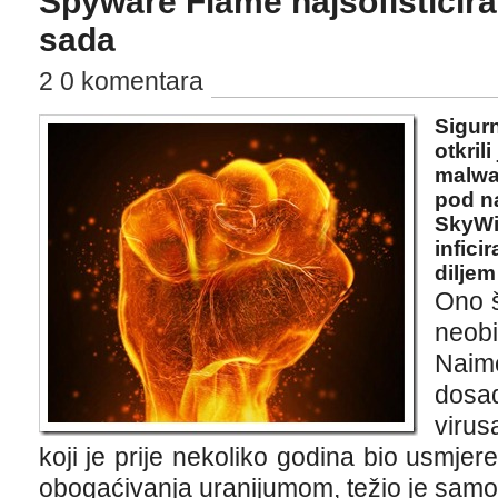
Spyware Flame najsofisticira
sada
2 0 komentara
Sigurn
otkril
malwa
pod na
SkyWip
infici
diljem
Ono š
neobi
Naime
dosad
virus
koji je prije nekoliko godina bio usmjer
obogaćivanja uranijumom, težio je samo 