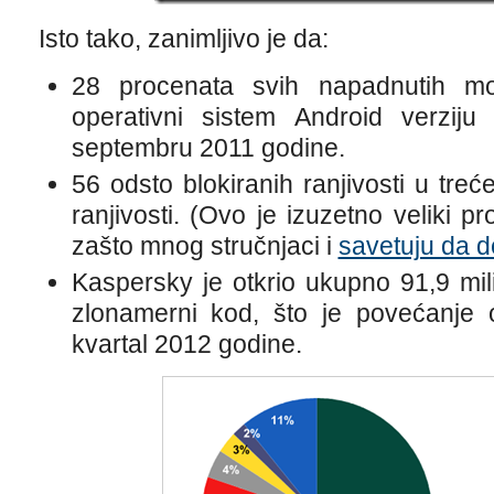
Isto tako, zanimljivo je da:
28 procenata svih napadnutih mobi
operativni sistem Android verziju 
septembru 2011 godine.
56 odsto blokiranih ranjivosti u treć
ranjivosti. (Ovo je izuzetno veliki p
zašto mnog stručnjaci i
savetuju da d
Kaspersky je otkrio ukupno 91,9 mil
zlonamerni kod, što je povećanje
kvartal 2012 godine.