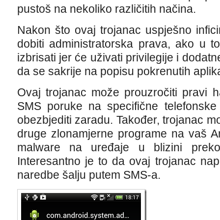
pustoš na nekoliko različitih načina.
Nakon što ovaj trojanac uspješno inficir
dobiti administratorska prava, ako u 
izbrisati jer će uživati privilegije i dod
da se sakrije na popisu pokrenutih aplika
Ovaj trojanac može prouzročiti pravi h
SMS poruke na specifične telefonske 
obezbjediti zaradu. Također, trojanac mož
druge zlonamjerne programe na vaš Andr
malware na uređaje u blizini preko
Interesantno je to da ovaj trojanac 
naredbe šalju putem SMS-a.