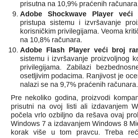
prisutna na 10,9% praćenih računara
Adobe Shockwave Player veći br
pristupa sistemu i izvršavanje pro
korisničkim privilegijama. Veoma kriti
na 10,8% računara.
Adobe Flash Player veći broj ranj
sistemu i izvršavanje proizvoljnog k
privilegijama. Zabilazi bezbednosn
osetljivim podacima. Ranjivost je oce
nalazi se na 9,7% praćenih računara.
Pre nekoliko godina, proizvodi kompani
prisutni na ovoj listi ali izdavanjem
počela vrlo ozbiljno da rešava ovaj p
Windows 7 a izdavanjem Windows 8 Micr
korak više u tom pravcu. Treba reć