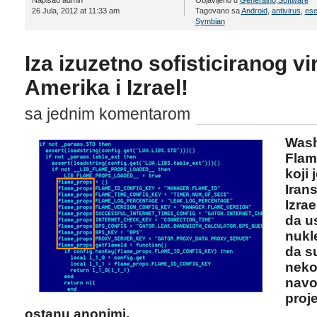
Napisao admin
Objavljeno u
Generalno
,
Software
26 Jula, 2012 at 11:33 am
Tagovano sa
Android
,
antivirus
,
ese
Symbian
Iza izuzetno sofisticiranog v
Amerika i Izrael!
sa jednim komentarom
Wash
Flam
koji 
Irans
Izrae
da u
nukl
da s
neko
navo
proje
ostanu anonimi.