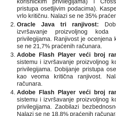
korisničkim privilegijama) i Cross
pristupa osetljivim podacima). Kaspe
vrlo kritičnu. Nalazi se ne 35% praće
Oracle Java tri ranjivost:
Dobij
izvršavanje proizvoljnog koda 
privilegijama. Ranjivost je ocenjena 
se ne 21,7% praćenih računara.
Adobe Flash Player veći broj ranj
sistemu i izvršavanje proizvoljnog k
privilegijama. Dobijanje pristupa os
kao veoma kritična ranjivost. N
računara.
Adobe Flash Player veći broj ranj
sistemu i izvršavanje proizvoljnog k
privilegijama. Zaobilazi bezbednos
Nalazi se ne 18,8% praćenih računar