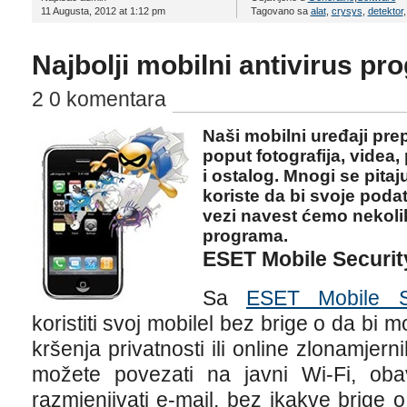
11 Augusta, 2012 at 1:12 pm
Tagovano sa
alat
,
crysys
,
detektor
Najbolji mobilni antivirus pr
2 0 komentara
Naši mobilni uređaji pr
poput fotografija, videa
i ostalog. Mnogi se pitaju
koriste da bi svoje poda
vezi navest ćemo nekolik
programa.
ESET Mobile Securit
Sa
ESET Mobile Se
koristiti svoj mobilel bez brige o da bi m
kršenja privatnosti ili online zlonamjer
možete povezati na javni Wi-Fi, obavl
razmjenjivati e-mail, bez ikakve brige o