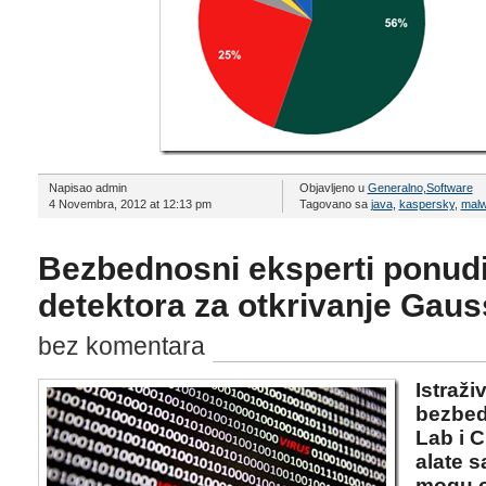
Napisao admin
Objavljeno u
Generalno
,
Software
4 Novembra, 2012 at 12:13 pm
Tagovano sa
java
,
kaspersky
,
malw
Bezbednosni eksperti ponudi
detektora za otkrivanje Gaus
bez komentara
Istraži
bezbed
Lab i 
alate s
mogu ot