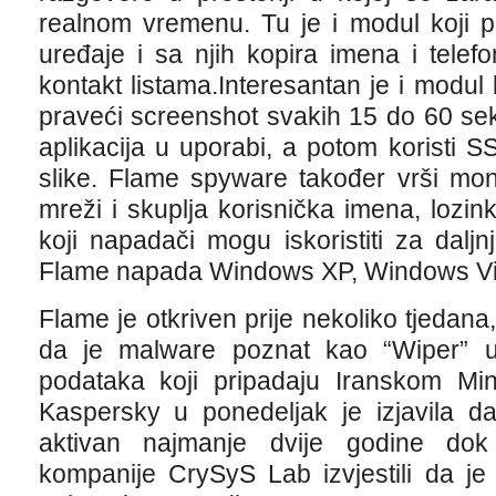
realnom vremenu. Tu je i modul koji pr
uređaje i sa njih kopira imena i tele
kontakt listama.Interesantan je i modul 
praveći screenshot svakih 15 do 60 sek
aplikacija u uporabi, a potom koristi 
slike. Flame spyware također vrši mon
mreži i skuplja korisnička imena, lozink
koji napadači mogu iskoristiti za daljnj
Flame napada Windows XP, Windows Vis
Flame je otkriven prije nekoliko tjedana
da je malware poznat kao “Wiper” upo
podataka koji pripadaju Iranskom Min
Kaspersky u ponedeljak je izjavila 
aktivan najmanje dvije godine dok
kompanije CrySyS Lab izvjestili da j