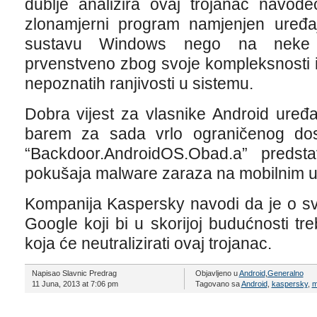
dublje analizira ovaj trojanac navode
zlonamjerni program namjenjen uređaji
sustavu Windows nego na neke d
prvenstveno zbog svoje kompleksnosti 
nepoznatih ranjivosti u sistemu.
Dobra vijest za vlasnike Android uređa
barem za sada vrlo ograničenog dos
“Backdoor.AndroidOS.Obad.a” predst
pokušaja malware zaraza na mobilnim u
Kompanija Kaspersky navodi da je o svo
Google koji bi u skorijoj budućnosti t
koja će neutralizirati ovaj trojanac.
Napisao Slavnic Predrag
Objavljeno u
Android
,
Generalno
11 Juna, 2013 at 7:06 pm
Tagovano sa
Android
,
kaspersky
,
m