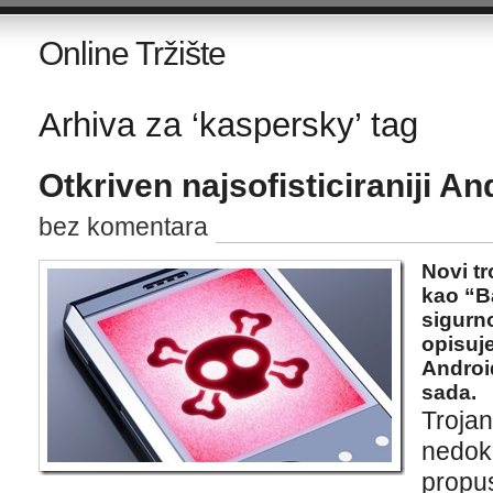
Online Tržište
Arhiva za ‘kaspersky’ tag
Otkriven najsofisticiraniji An
bez komentara
Novi tr
kao “B
sigurn
opisuje
Android
sada.
Troj
nedok
propu