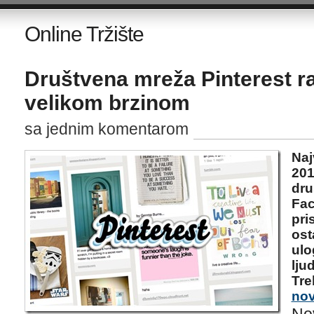
Online Tržište
Društvena mreža Pinterest ra
velikom brzinom
sa jednim komentarom
Naj
201
dru
Fac
pri
ost
ulo
lju
Tre
nov