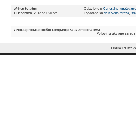
Written by admin
Objavljeno u
Generalno
,
Istraživanj
4 Decembra, 2012 at 7:50 pm
Tagovano sa
društvena mreža
,
ist
«
Nokia prodala sedište kompanije za 170 miliona evra
Polovinu ukupne zarade 
OnlineTrziste.