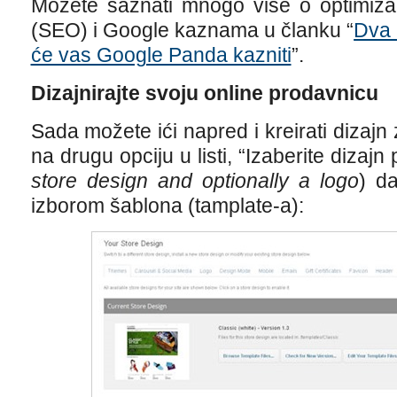
Možete saznati mnogo više o optimizaci
(SEO) i Google kaznama u članku “
Dva 
će vas Google Panda kazniti
”.
Dizajnirajte svoju online prodavnicu
Sada možete ići napred i kreirati dizajn
na drugu opciju u listi, “Izaberite dizajn
store design and optionally a logo
) da
izborom šablona (tamplate-a):