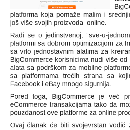
Big
platforma koja pomaže malim i srednj
još više svojih proizvoda online.
Radi se o jedinstvenoj, “sve-u-jedno
platformi sa dobrom optimizacijom za In
sa vrlo jednostavnim alatima za kreira
BigCommerce korisnicima nudi više od 
alata sa podrškom za mobilne platforme k
sa platformama trećih strana sa koj
Facebook i eBay mnogo sigurnija.
Pored toga, BigCommerce je već pre
eCommerce transakcijama tako da može
pouzdanost ove platforme za online pro
Ovaj članak će biti svojevrstan vodič