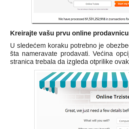
Kreirajte va
šu prvu online prodavnicu
U sledećem koraku potrebno je obezbedi
šta nameravate prodavati. Većina opci
stranica trebala da izgleda otprilike ovak