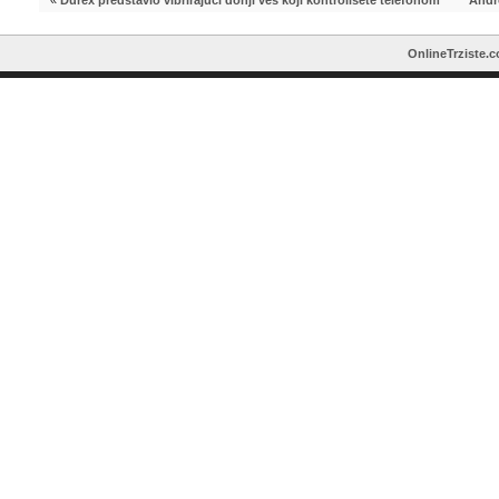
«
Durex predstavio vibrirajući donji veš koji kontrolišete telefonom
Andro
OnlineTrziste.