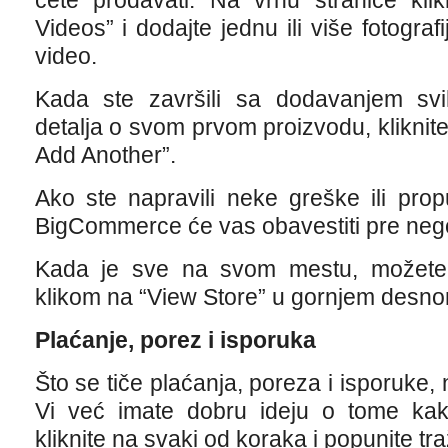
ćete prodavati. Na vrhu stranice kli
Videos” i dodajte jednu ili više fotogra
video.
Kada ste završili sa dodavanjem svih
detalja o svom prvom proizvodu, kliknite
Add Another”.
Ako ste napravili neke greške ili prop
BigCommerce će vas obavestiti pre neg
Kada je sve na svom mestu, možete 
klikom na “View Store” u gornjem desno
Plaćanje, porez i isporuka
Što se tiče plaćanja, poreza i isporuke, 
Vi već imate dobru ideju o tome kak
kliknite na svaki od koraka i popunite t