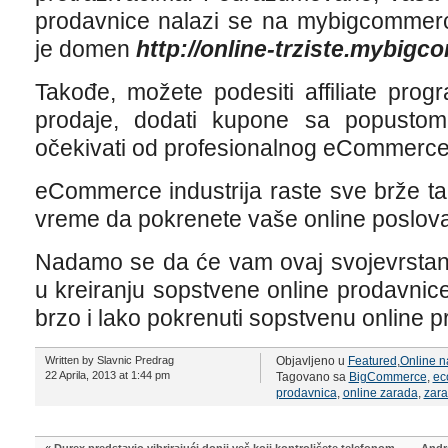
prodavnice nalazi se na mybigcommerc
je domen
http://online-trziste.mybig
Takođe, možete podesiti affiliate prog
prodaje, dodati kupone sa popustom
očekivati od profesionalnog eCommerce 
eCommerce industrija raste sve brže t
vreme da pokrenete vaše online poslova
Nadamo se da će vam ovaj svojevrstan
u kreiranju sopstvene online prodavnice 
brzo i lako pokrenuti sopstvenu online p
Written by Slavnic Predrag
Objavljeno u
Featured
,
Online n
22 Aprila, 2013 at 1:44 pm
Tagovano sa
BigCommerce
,
ec
prodavnica
,
online zarada
,
zara