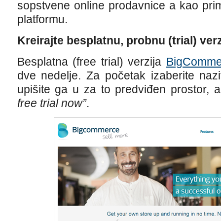
sopstvene online prodavnice a kao p
platformu.
Kreirajte besplatnu, probnu (trial) ver
Besplatna (free trial) verzija
BigComme
dve nedelje. Za početak izaberite naz
upišite ga u za to predviđen prostor, a
free trial now”
.