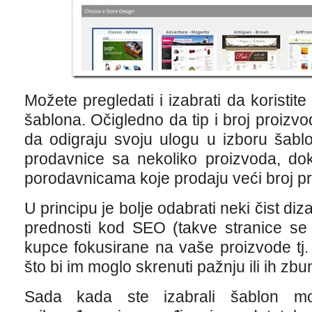
Možete pregledati i izabrati da koristite 
šablona. Očigledno da tip i broj proizvo
da odigraju svoju ulogu u izboru šabl
prodavnice sa nekoliko proizvoda, do
porodavnicama koje prodaju veći broj p
U principu je bolje odabrati neki čist di
prednosti kod SEO (takve stranice se 
kupce fokusirane na vaše proizvode tj. 
što bi im moglo skrenuti pažnju ili ih zbuni
Sada kada ste izabrali šablon mo