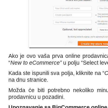
Ako je ovo vaša prva online prodavnic
“
New to eCommerce”
u polju “Select lev
Kada ste ispunili sva polja, kliknite na “
C
na dnu stranice.
Možda će biti potrebno nekoliko minu
prodavnicu u pozadini.
Upoznavanje sa BigCommerce online