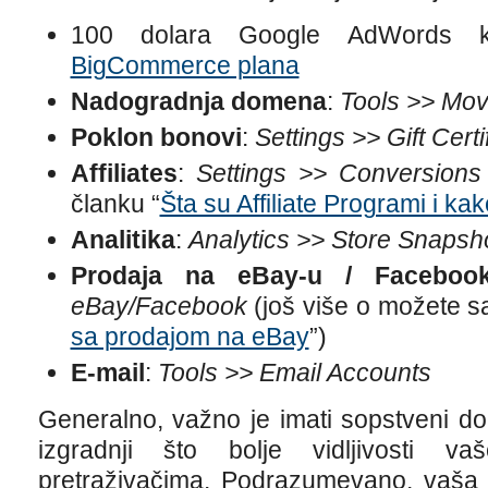
100 dolara Google AdWords kre
BigCommerce plana
Nadogradnja domena
:
Tools >> Mov
Poklon bonovi
:
Settings >> Gift Certi
Affiliates
:
Settings >> Conversions
članku “
Šta su Affiliate Programi i ka
Analitika
:
Analytics >> Store Snapsh
Prodaja na eBay-u / Faceboo
eBay/Facebook
(još više o možete sa
sa prodajom na eBay
”)
E-mail
:
Tools >> Email Accounts
Generalno, važno je imati sopstveni do
izgradnji što bolje vidljivosti v
pretraživačima. Podrazumevano, vaša pr