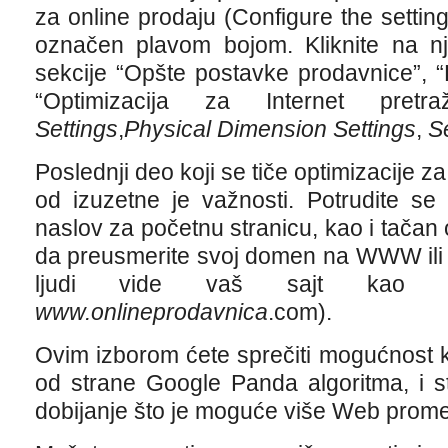
za online prodaju (Configure the settings
označen plavom bojom. Kliknite na nj
sekcije “Opšte postavke prodavnice”, “
“Optimizacija za Internet pretra
Settings
,
Physical Dimension Settings
,
S
Poslednji deo koji se tiče optimizacije z
od izuzetne je važnosti. Potrudite se
naslov za početnu stranicu, kao i tačan 
da preusmerite svoj domen na WWW ili b
ljudi vide vaš sajt ka
www.onlineprodavnica
.com).
Ovim izborom ćete sprečiti mogućnost 
od strane Google Panda algoritma, i st
dobijanje što je moguće više Web prome