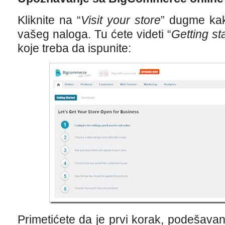
Kliknite na “
Visit your store
” dugme kako
vašeg naloga. Tu ćete videti “
Getting st
koje treba da ispunite:
Primetićete da je prvi korak, podešavanj