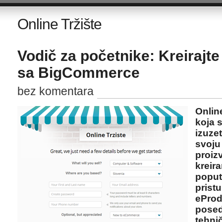
Online Tržište
Vodič za početnike: Kreirajt
sa BigCommerce
bez komentara
Online
koja s
izuzet
svoju
proiz
kreir
poput
prist
eProd
posed
tehnič