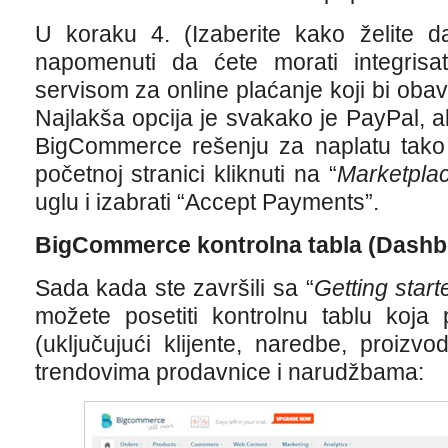
U koraku 4. (Izaberite kako želite d
napomenuti da ćete morati integris
servisom za online plaćanje koji bi obav
Najlakša opcija je svakako je PayPal, al
BigCommerce rešenju za naplatu tak
početnoj stranici kliknuti na “
Marketpla
uglu i izabrati “Accept Payments”.
BigCommerce kontrolna tabla (Dashb
Sada kada ste završili sa “
Getting start
možete posetiti kontrolnu tablu koja 
(uključujući klijente, naredbe, proizv
trendovima prodavnice i narudžbama: