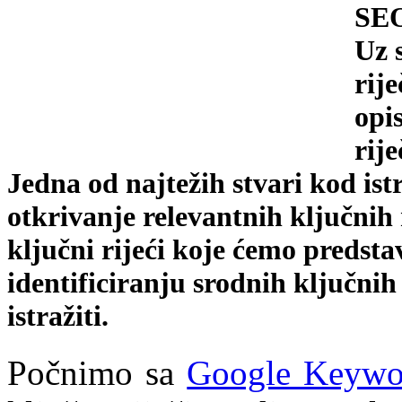
SEO
Uz 
rij
opi
rij
Jedna od najtežih stvari kod istr
otkrivanje relevantnih ključnih r
ključni rijeći koje ćemo predst
identificiranju srodnih ključnih 
istražiti.
Počnimo sa
Google Keywo