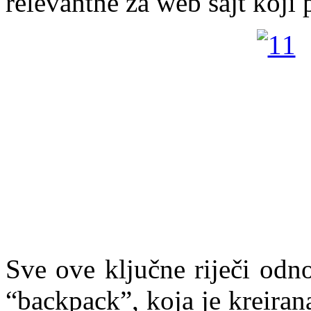
relevantne za web sajt koji 
Sve ove ključne riječi odn
“backpack”, koja je kreiran