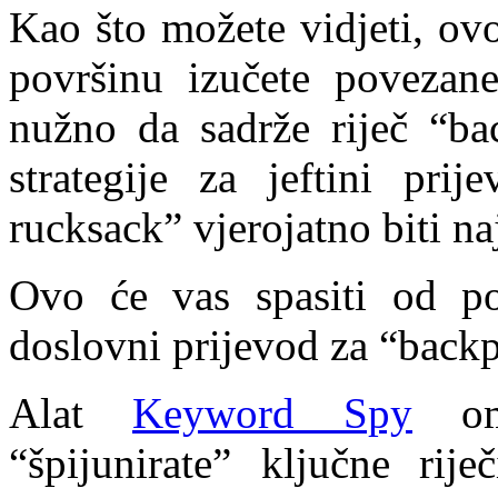
Kao što možete vidjeti, ov
površinu izučete povezane
nužno da sadrže riječ “ba
strategije za jeftini prij
rucksack” vjerojatno biti naj
Ovo će vas spasiti od p
doslovni prijevod za “back
Alat
Keyword Spy
omo
“špijunirate” ključne rije