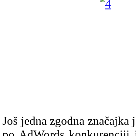
Još jedna zgodna značajka 
po AdWords konkurenciji i