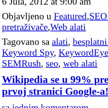
6 Jula, 2012 at 9:00 am
Objavljeno u
Featured
,
SEO 
pretraživače
,
Web alati
Tagovano sa
alati
,
besplatni
Keyword Spy
,
KeywordEy
SEMRush
,
seo
,
web alati
Wikipedia se u 99% pre
prvoj stranici Google-a
sa jednim komentarom