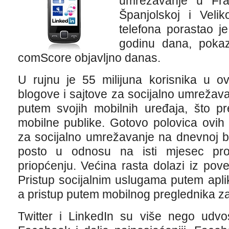
umrežavanje u Franc
Španjolskoj i Veliko
telefona porastao j
godinu dana, pokaz
comScore objavljno danas.
U rujnu je 55 milijuna korisnika u ov
blogove i sajtove za socijalno umrežav
putem svojih mobilnih uređaja, što p
mobilne publike. Gotovo polovica ovih 
za socijalno umrežavanje na dnevnoj b
posto u odnosu na isti mjesec pro
priopćenju. Većina rasta dolazi iz pove
Pristup socijalnim uslugama putem apli
a pristup putem mobilnog preglednika 
Twitter i LinkedIn su više nego udvost