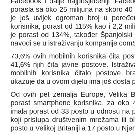
Facebook i dalje najposjećeniji. Face
porasla sa oko 25 milijuna na skoro 40 
je još uvijek ogroman broj u poređen
korisnika, porast od 115% kao i 2,2 mili
je porast od 134%, također Španjolski
navodi se u istraživanju kompanije com
73,6% ovih mobilnih korisnika čita pos
41,6% njih čita javne postove. Istraž
mobilnih korisnika čitalo postove br
ukazuje da u ovom dijelu ima još dosta 
Od ovih pet zemalja Europe, Velika Bri
porast smartphone korisnika, za oko 
imala porast od 33 posto u odnosu na p
koji pristupa društvenim mrežama ili 
posto u Velikoj Britaniji a 17 posto u Nj