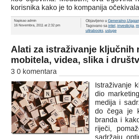
korisnika kako je to kompanija očekivala
Napisao admin
Objavljeno u
Generalno
,
Ulagan
16 Novembra, 2011 at 2:32 pm
Tagovano sa
intel
,
investicija
,
m
ultrabooks
,
usluge
Alati za istraživanje ključnih 
mobitela, videa, slika i druš
3 0 komentara
Istraživanje k
dio marketing
medija i sad
do čega je 
branda i kako
riječi, poma
sadržaju, opti