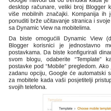
Google navodi da od trenutka kada je 
desktop računare, veliki broj Blogger 
više mobilnih značajki. Kompanija ih
ponuditi brže učitavanje stranica i svoj
sa Dynamic View na mobitelima.
Da biste omogućili Dynamic View (di
Blogger korisnici je jednostavno mo
postavkama. Da biste konfigurirali din
svom blogu, odaberite “Template” kar
postavke pod “Mobile” pregledom. Ako j
zadanu opciju, Google će automatski se
za mobitele kada vaši posjetitelji pristu
svojih telefona.