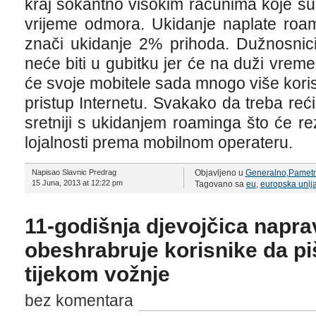
kraj šokantno visokim računima koje su 
vrijeme odmora. Ukidanje naplate roa
znači ukidanje 2% prihoda. Dužnosnici
neće biti u gubitku jer će na duži vremen
će svoje mobitele sada mnogo više korist
pristup Internetu. Svakako da treba reći
sretniji s ukidanjem roaminga što će rez
lojalnosti prema mobilnom operateru.
Napisao Slavnic Predrag
Objavljeno u
Generalno
,
Pametni
15 Juna, 2013 at 12:22 pm
Tagovano sa
eu
,
europska unij
11-godišnja djevojčica naprav
obeshrabruje korisnike da p
tijekom vožnje
bez komentara