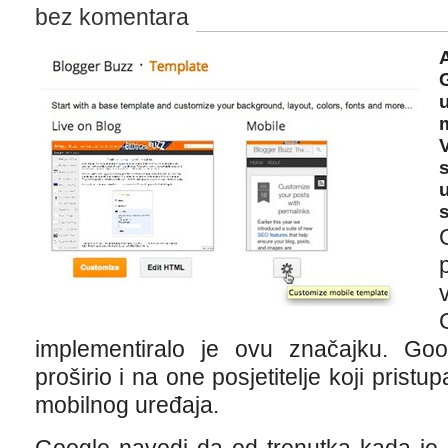
bez komentara
A
u
m
V
s
s
implementiralo je ovu značajku. Go
proširio i na one posjetitelje koji pris
mobilnog uređaja.