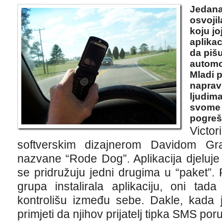
Jedana
osvojil
koju jo
aplikac
da piš
automo
Mladi 
napravi
ljudima
svome m
pogreš
Victo
softverskim dizajnerom Davidom Gra
nazvane “Rode Dog”. Aplikacija djeluje t
se pridružuju jedni drugima u “paket”. P
grupa instalirala aplikaciju, oni tada
kontrolišu između sebe. Dakle, kada 
primjeti da njihov prijatelj tipka SMS po