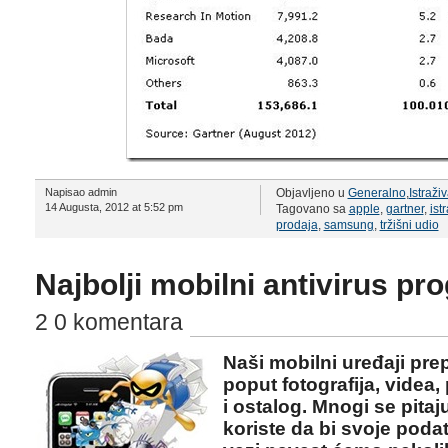
Napisao admin
Objavljeno u
Generalno
,
Istraži
14 Augusta, 2012 at 5:52 pm
Tagovano sa
apple
,
gartner
,
ist
prodaja
,
samsung
,
tržišni udio
Najbolji mobilni antivirus pr
2 0 komentara
Naši mobilni uređaji pr
poput fotografija, videa
i ostalog. Mnogi se pitaju
koriste da bi svoje poda