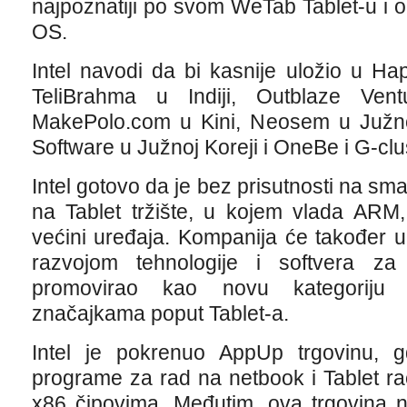
najpoznatiji po svom WeTab Tablet-u i
OS.
Intel navodi da bi kasnije uložio u Ha
TeliBrahma u Indiji, Outblaze Vent
MakePolo.com u Kini, Neosem u Južnoj
Software u Južnoj Koreji i OneBe i G-clu
Intel gotovo da je bez prisutnosti na sma
na Tablet tržište, u kojem vlada ARM, 
većini uređaja. Kompanija će također u
razvojom tehnologije i softvera za 
promovirao kao novu kategoriju 
značajkama poput Tablet-a.
Intel je pokrenuo AppUp trgovinu, gd
programe za rad na netbook i Tablet ra
x86 čipovima. Međutim, ova trgovina n