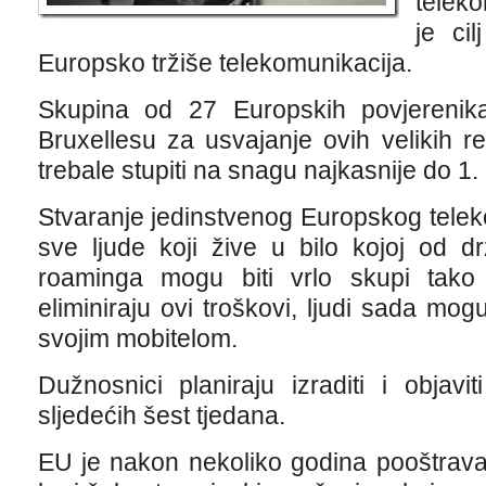
teleko
je ci
Europsko tržiše telekomunikacija.
Skupina od 27 Europskih povjerenik
Bruxellesu za usvajanje ovih velikih r
trebale stupiti na snagu najkasnije do 1
Stvaranje jedinstvenog Europskog teleko
sve ljude koji žive u bilo kojoj od d
roaminga mogu biti vrlo skupi tak
eliminiraju ovi troškovi, ljudi sada mogu
svojim mobitelom.
Dužnosnici planiraju izraditi i objavit
sljedećih šest tjedana.
EU je nakon nekoliko godina pooštravan