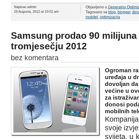
Napisao admin
Objavljeno u
Generalno
,
Optimiz
29 Augusta, 2012 at 10:52 am
Tagovano sa
blog
,
blogger
,
dina
mobitel
,
optimizacija
Samsung prodao 90 milijuna
tromjesečju 2012
bez komentara
Ogroman ra
uređaja u d
dovoljan da
većine u ov
za istraživa
donosi poda
mobilnih tel
Kompanija
svoje izvj
svijeta, u