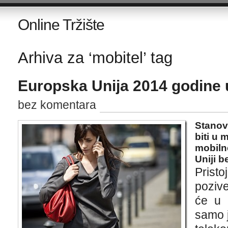
Online Tržište
Arhiva za ‘mobitel’ tag
Europska Unija 2014 godine 
bez komentara
Stanov
biti u 
mobilne
Uniji b
Prist
pozive
će u 
samo j