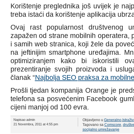
Korištenje preglednika još uvijek je najp
treba istaći da korištenje aplikacija ubrz
Ovaj rast popularnost društvenog u
zapažen od strane mobilnih operatera, 
i samih web stranica, koji žele da pove
na jeftinijim smartphone uređajima. Mn
optimiziranjem kako bi iskoristili o
prezentiranje svojih proizvoda i uslug
članak “
Najbolja SEO praksa za mobilne
Prošli tjedan kompanija Orange je preds
telefona sa posvećenim Facebook gumb
cijeni manjoj od 100 evra.
Napisao admin
Objavljeno u
Generalno
,
Istraži
21 Novembra, 2011 at 4:55 pm
Tagovano sa
Comscore
,
društv
socijalno umrežavanje