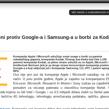
Vaš mentor u svakodnevnom sv(ij
eni protiv Google-a i Samsung-a u borbi za Kod
Kompanije Apple i Microsoft udružuju svoje snage u borbi za patente
nekadašnjeg giganta, kompanije Kodak. Postoje dva bloka koji žele 1.100
patente kompanije Kodak, sa jedne strane udružili su se Apple, Microsoft i
Intellectual Ventrues dok je sa druge strane konzorcijum kompanija predv
Google-a a koji uključuje još i kompanije Samsung, LG, HTC i patent agreg
RPX.
Ovo nije prvi put da kompanije Apple i Microsoft sarađuju na sl
način. U junu prošle godine, Apple je zajedno sa kompanijama 
Ericsson, Microsoft, Research In Motion i Sony izašao sa zajedni
ponudom za sticanje patenata u vlasništvu kompanije Nortel.
u kojima su bili Intel i Google, i za 4,5 milijardi dolara stekli su Nortel pat
 bežičnu 4G tehnologiju, tehnologiju umrežavanja podataka, optičku, glaso
otstvom
. Kompanija već licencira dobar deo svoje tehnologije ovim kompani