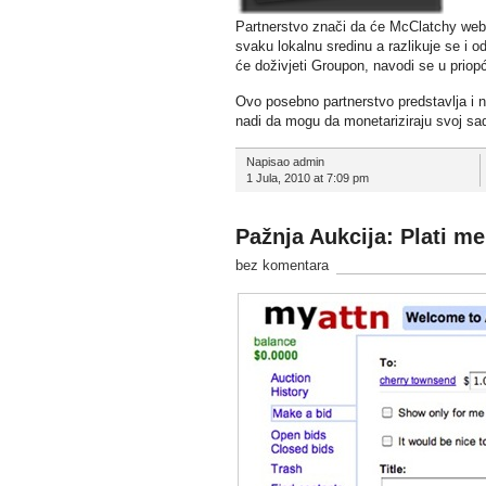
Partnerstvo znači da će McClatchy web 
svaku lokalnu sredinu a razlikuje se i 
će doživjeti Groupon, navodi se u priopć
Ovo posebno partnerstvo predstavlja i n
nadi da mogu da monetariziraju svoj sad
Napisao admin
1 Jula, 2010 at 7:09 pm
Pažnja Aukcija: Plati me
bez komentara