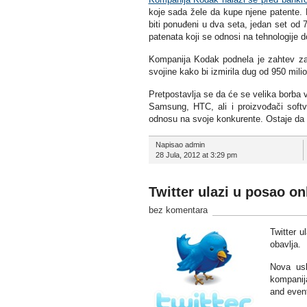
koje sada žele da kupe njene patente. 
biti ponuđeni u dva seta, jedan set od 
patenata koji se odnosi na tehnologije 
Kompanija Kodak podnela je zahtev za 
svojine kako bi izmirila dug od 950 milio
Pretpostavlja se da će se velika borba 
Samsung, HTC, ali i proizvođači soft
odnosu na svoje konkurente. Ostaje da s
Napisao admin
28 Jula, 2012 at 3:29 pm
Twitter ulazi u posao o
bez komentara
Twitter 
obavlja.
Nova usl
kompanija
and event