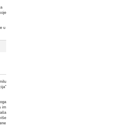
za
koje
ne u
milu
ija”
koga
a im
vaša
više
cene