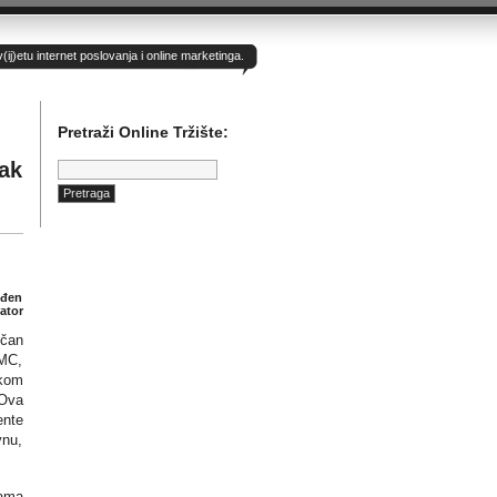
)etu internet poslovanja i online marketinga.
Pretraži Online Tržište:
Pretraga:
ak
ođen
ator
ičan
EMC,
čkom
 Ova
ente
vnu,
jama