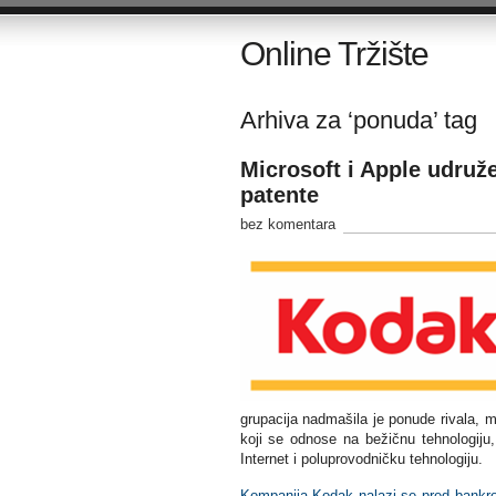
Online Tržište
Arhiva za ‘ponuda’ tag
Microsoft i Apple udruž
patente
bez komentara
grupacija nadmašila je ponude rivala, međ
koji se odnose na bežičnu tehnologiju,
Internet i poluprovodničku tehnologiju.
Kompanija Kodak nalazi se pred bankr