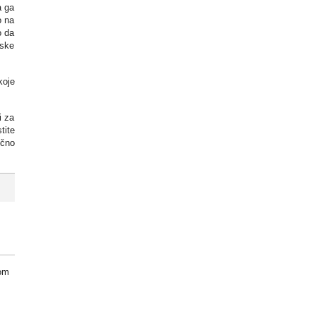
a ga
o na
o da
jske
koje
i za
tite
ično
om