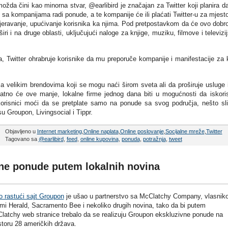
ožda čini kao minorna stvar, @earlibird je značajan za Twitter koji planira d
o sa kompanijama radi ponude, a te kompanije će ili plaćati Twitter-u za mjest
smjeravanje, upućivanje korisnika ka njima. Pod pretpostavkom da će ovo dobr
ri i na druge oblasti, uključujući naloge za knjige, muziku, filmove i televizi
, Twitter ohrabruje korisnike da mu preporuče kompanije i manifestacije za 
sa velikim brendovima koji se mogu naći širom sveta ali da proširuje usluge 
ovatno će ove manje, lokalne firme jednog dana biti u mogućnosti da iskoris
korisnici moći da se pretplate samo na ponude sa svog područja, nešto sl
 Groupon, Livingsocial i Tippr.
Objavljeno u
Internet marketing
,
Online naplata
,
Online poslovanje
,
Socijalne mreže
,
Twitter
Tagovano sa
@earlibird
,
feed
,
online kupovina
,
ponuda
,
potražnja
,
tweet
ne ponude putem lokalnih novina
o rastući sajt Groupon
je ušao u partnerstvo sa McClatchy Company, vlasnik
mi Herald, Sacramento Bee i nekoliko drugih novina, tako da bi putem
latchy web stranice trebalo da se realizuju Groupon ekskluzivne ponude na
storu 28 američkih država.