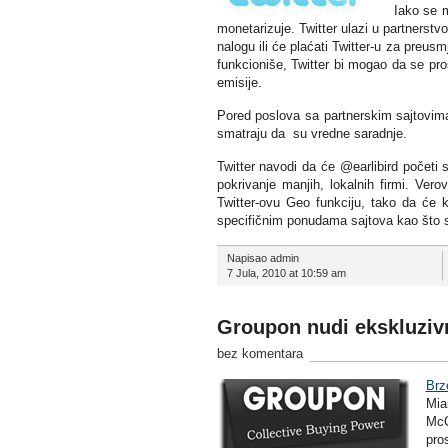
Iako se m
monetarizuje. Twitter ulazi u partnerstv
nalogu ili će plaćati Twitter-u za preu
funkcioniše, Twitter bi mogao da se proši
emisije.
Pored poslova sa partnerskim sajtovima
smatraju da su vredne saradnje.
Twitter navodi da će @earlibird početi 
pokrivanje manjih, lokalnih firmi. Ver
Twitter-ovu Geo funkciju, tako da će 
specifičnim ponudama sajtova kao što su
Napisao admin
7 Jula, 2010 at 10:59 am
Groupon nudi ekskluziv
bez komentara
Brz
Mia
McC
pro