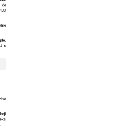
i će
 400
alne
ple,
st u
vina
koji
eeks
.