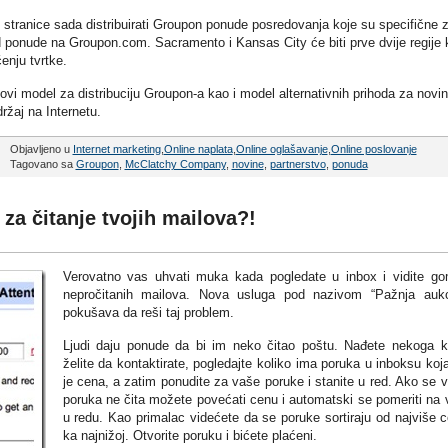
stranice sada distribuirati Groupon ponude posredovanja koje su specifične 
od ponude na Groupon.com. Sacramento i Kansas City će biti prve dvije regije 
enju tvrtke.
ovi model za distribuciju Groupon-a kao i model alternativnih prihoda za novi
ržaj na Internetu.
Objavljeno u
Internet marketing
,
Online naplata
,
Online oglašavanje
,
Online poslovanje
Tagovano sa
Groupon
,
McClatchy Company
,
novine
,
partnerstvo
,
ponuda
 za čitanje tvojih mailova?!
Verovatno vas uhvati muka kada pogledate u inbox i vidite go
nepročitanih mailova. Nova usluga pod nazivom “Pažnja aukc
pokušava da reši taj problem.
Ljudi daju ponude da bi im neko čitao poštu. Nađete nekoga 
želite da kontaktirate, pogledajte koliko ima poruka u inboksu koj
je cena, a zatim ponudite za vaše poruke i stanite u red. Ako se 
poruka ne čita možete povećati cenu i automatski se pomeriti na 
u redu. Kao primalac videćete da se poruke sortiraju od najviše 
ka najnižoj. Otvorite poruku i bićete plaćeni.