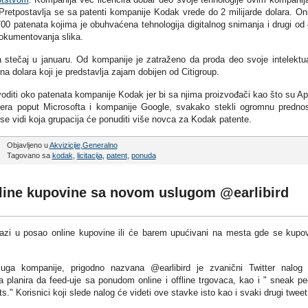
Pretpostavlja se sa patenti kompanije Kodak vrede do 2 milijarde dolara. On
700 patenata kojima je obuhvaćena tehnologija digitalnog snimanja i drugi od
dokumentovanja slika.
stečaj u januaru. Od kompanije je zatraženo da proda deo svoje intelektu
na dolara koji je predstavlja zajam dobijen od Citigroup.
voditi oko patenata kompanije Kodak jer bi sa njima proizvođači kao što su Ap
vera poput Microsofta i kompanije Google, svakako stekli ogromnu predno
e vidi koja grupacija će ponuditi više novca za Kodak patente.
Objavljeno u
Akvizicije
,
Generalno
Tagovano sa
kodak
,
licitacija
,
patent
,
ponuda
nline kupovine sa novom uslugom @earlibird
ulazi u posao online kupovine ili će barem upućivani na mesta gde se kupo
uga kompanije, prigodno nazvana @earlibird je zvanični Twitter nalog 
 planira da feed-uje sa ponudom online i offline trgovaca, kao i " sneak p
s." Korisnici koji slede nalog će videti ove stavke isto kao i svaki drugi tweet