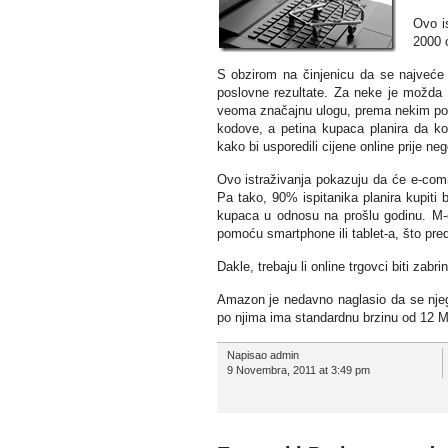
Ovo is
2000 o
S obzirom na činjenicu da se najveće
poslovne rezultate. Za neke je možda 
veoma značajnu ulogu, prema nekim poka
kodove, a petina kupaca planira da ko
kako bi usporedili cijene online prije ne
Ovo istraživanja pokazuju da će e-com
Pa tako, 90% ispitanika planira kupiti 
kupaca u odnosu na prošlu godinu. M-c
pomoću smartphone ili tablet-a, što pr
Dakle, trebaju li online trgovci biti zab
Amazon je nedavno naglasio da se njeg
po njima ima standardnu brzinu od 12 M
Napisao admin
9 Novembra, 2011 at 3:49 pm