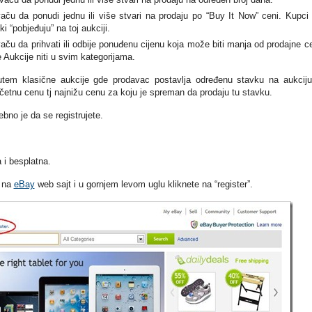
ču da ponudi jednu ili više stvari na prodaju po “Buy It Now” ceni. Kupci 
i “pobjeđuju” na toj aukciji.
ču da prihvati ili odbije ponuđenu cijenu koja može biti manja od prodajne c
 Aukcije niti u svim kategorijama.
utem klasične aukcije gde prodavac postavlja određenu stavku na aukcij
etnu cenu tj najnižu cenu za koju je spreman da prodaju tu stavku.
ebno je da se registrujete.
 i besplatna.
e na
eBay
web sajt i u gornjem levom uglu kliknete na “register”.