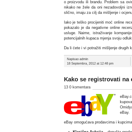
o proizvodu ili brandu. Problem sa ovi
nikako ne žele da oni nezadovoljni izn
slično, imaju za cilj da mišljenje i ocjen
Iako je teško procijeniti moć online re
pokazalo je da negativne online recenz
usluge. Naime, istraživanje kompanij
potencijalnih kupaca mjenja svoju odluku
Da li ćete i vi potražiti mišljenje drugi
Napisao admin
18 Septembra, 2012 at 12:48 pm
Kako se registrovati na
13 0 komentara
eBay.c
kupova
Omidya
eBay.
eBay omogućava prodavcima i kupcima ne
Klasična Aukcija
– dopušta prodav