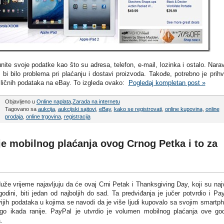
te svoje podatke kao što su adresa, telefon, e-mail, lozinka i ostalo. Nara
i bilo problema pri plaćanju i dostavi proizvoda. Takođe, potrebno je prihva
e ličnih podataka na eBay. To izgleda ovako:
Pogledaj kompletan post »
Objavljeno u
Online naplata
,
Zarada na internetu
Tagovano sa
aukcija
,
aukcijski sajtovi
,
eBay
,
kako se registrovati
,
online kupovina
,
online
prodaja
,
online trgovina
,
registracija
e mobilnog plaćanja ovog Crnog Petka i to za
uže vrijeme najavljuju da će ovaj Crni Petak i Thanksgiving Day, koji su naj
odini, biti jedan od najboljih do sad. Ta predviđanja je jučer potvrdio i Pa
ijih podataka u kojima se navodi da je više ljudi kupovalo sa svojim smartp
ego ikada ranije. PayPal je utvrdio je volumen mobilnog plaćanja ove go
.