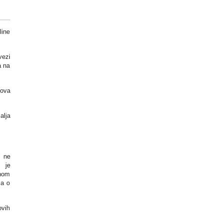
line
vezi
a na
sova
alja
o ne
o je
vnom
ma o
ovih