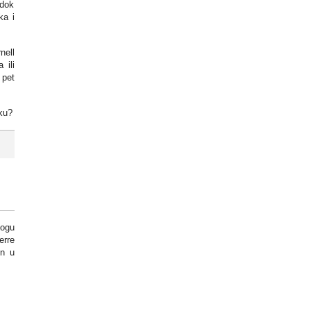
 dok
ka i
nell
 ili
 pet
uku?
mogu
erre
en u