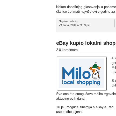
Nakon današnjeg glasovanja u parlamen
članice će imati najviše dvije godine z
Napisao admin
23 Juna, 2011 at 3:53 pm
eBay kupio lokalni shop
2 0 komentara
eBa
got
Mi
u 
S 
ukl
Sve ono što omogućava malim trgovcima 
aktuelno ovih dana.
Tu je i moguća sinergija s eBay-a Red L
usporedbe cijena.