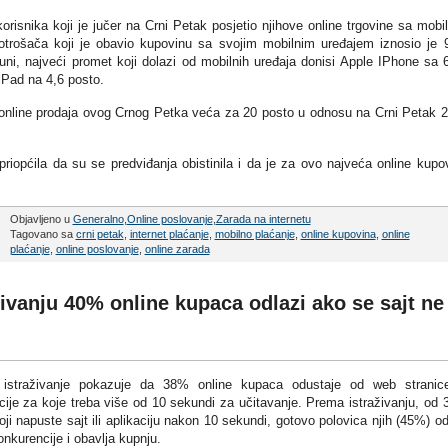
isnika koji je jučer na Crni Petak posjetio njihove online trgovine sa mobi
potrošača koji je obavio kupovinu sa svojim mobilnim uređajem iznosio je 
uni, najveći promet koji dolazi od mobilnih uređaja donisi Apple IPhone sa 
 iPad na 4,6 posto.
 online prodaja ovog Crnog Petka veća za 20 posto u odnosu na Crni Petak 
iopćila da su se predviđanja obistinila i da je za ovo najveća online kupo
Objavljeno u
Generalno
,
Online poslovanje
,
Zarada na internetu
Tagovano sa
crni petak
,
internet plaćanje
,
mobilno plaćanje
,
online kupovina
,
online
plaćanje
,
online poslovanje
,
online zarada
ivanju 40% online kupaca odlazi ako se sajt ne
istraživanje pokazuje da 38% online kupaca odustaje od web stranice
acije za koje treba više od 10 sekundi za učitavanje. Prema istraživanju, od
koji napuste sajt ili aplikaciju nakon 10 sekundi, gotovo polovica njih (45%) od
nkurencije i obavlja kupnju.