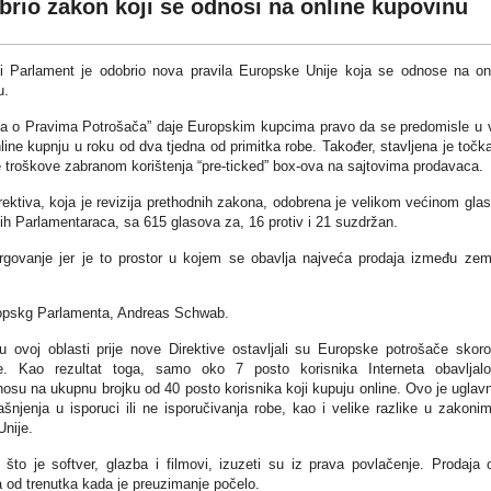
rio zakon koji se odnosi na online kupovinu
i Parlament je odobrio nova pravila Europske Unije koja se odnose na on
u.
iva o Pravima Potrošača” daje Europskim kupcima pravo da se predomisle u 
line kupnju u roku od dva tjedna od primitka robe. Također, stavljena je točk
 troškove zabranom korištenja “pre-ticked” box-ova na sajtovima prodavaca.
ektiva, koja je revizija prethodnih zakona, odobrena je velikom većinom gla
h Parlamentaraca, sa 615 glasova za, 16 protiv i 21 suzdržan.
e trgovanje jer je to prostor u kojem se obavlja najveća prodaja između zem
ropskg Parlamenta, Andreas Schwab.
a u ovoj oblasti prije nove Direktive ostavljali su Europske potrošače skor
e. Kao rezultat toga, samo oko 7 posto korisnika Interneta obavljal
nosu na ukupnu brojku od 40 posto korisnika koji kupuju online. Ovo je ugla
ašnjenja u isporuci ili ne isporučivanja robe, kao i velike razlike u zakoni
nije.
što je softver, glazba i filmovi, izuzeti su iz prava povlačenje. Prodaja 
 od trenutka kada je preuzimanje počelo.