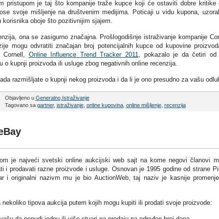
m pristupom je taj što kompanije traže kupce koji će ostaviti dobre kritike
ose svoje mišljenje na društvenim medijima. Poticaji u vidu kupona, uzora
u korisnika oboje što pozitivnijim sjajem.
cenzija, ona se zasigurno značajna. Prošlogodišnje istraživanje kompanije Cor
ije mogu odvratiti značajan broj potencijalnih kupce od kupovine proizvoda
e Cornell,
Online Influence Trend Tracker 2011
, pokazalo je da četiri od
 o kupnji proizvoda ili usluge zbog negativnih online recenzija.
h kada razmišljate o kupnji nekog proizvoda i da li je ono presudno za vašu odl
Objavljeno u
Generalno
,
Istraživanje
Tagovano sa
gartner
,
istraživanje
,
online kupovina
,
online mišljenje
,
recenzija
 eBay
om je najveći svetski online aukcijski web sajt na kome negovi članovi 
ti i prodavati razne proizvode i usluge. Osnovan je 1995 godine od strane Pi
r i originalni nazivm mu je bio AuctionWeb, taj naziv je kasnije promenj
koliko tipova aukcija putem kojih mogu kupiti ili prodati svoje proizvode:
aču da ponudi jednu ili više stvari na prodaju na određen broj dana.