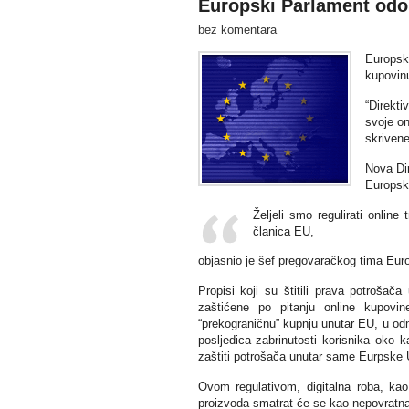
Europski Parlament odob
bez komentara
Europsk
kupovin
“Direkt
svoje on
skrivene
Nova Dir
Europski
Željeli smo regulirati onlin
članica EU,
objasnio je šef pregovaračkog tima Eu
Propisi koji su štitili prava potrošač
zaštićene po pitanju online kupovin
“prekograničnu” kupnju unutar EU, u od
posljedica zabrinutosti korisnika oko k
zaštiti potrošača unutar same Eurpske U
Ovom regulativom, digitalna roba, kao 
proizvoda smatrat će se kao nepovratna