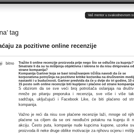
Vaš mentor u svakodnevnom sv(ij
na’ tag
ćaju za pozitivne online recenzije
Tražite li online recenzije proizvoda prije nego što se odlučite za kupnju?
Smatrate li da su ta mišljenja objektivna i iskrena te da nisu dirigovana o
strane kompanija?
Kompanija Gartner koja se bavi istraživanjem tržišta navodi da će se
korporativna potrošnja na pozitivne kritike korisnika na društvenim medi
nastaviti i u budućnosti. Gartner predviđa da će u dvije do tri godine, 10 
15 posto svih online recenzije biti kupljene i plaćene od strane kompanija
S obzirom da se sve veći broj potrošača oslanjaja na društ
mreže po pitanju preporuka i recenzija, sve više i više ta
sadržaja, uključujući i Facebook Like, će biti plaćeno od st
kompanija.
Važno je reći da nisu sve plaćene recenzije laži, mnoge od nji
plaćene sa ciljem da se oni neodlučni potaknu na kupnju ili 
akciju. Često puta, kompanije nude kupcima kupone, uzorke sv
proizvoda ili neke druge oblike motivacije za njihovu ocjenu i mišlj