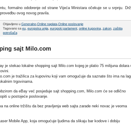
tu, formalno odobrenje od strane Vijeća Ministara očekuje se u srpnju. Dr
a provedbu ovog novog pravila.
Objavljeno u
Generalno
,
Online naplata
,
Online poslovanje
Tagovano sa
eu
,
europska unija
,
europski parlament
,
online kupovina
,
zakon
,
zaštita
potrošača
ping sajt Milo.com
y je stekao lokalne shopping sajt Milo.com kojeg je platio 75 milijuna dolara 
ovini.
lo.com je tražilica za kupovinu koji vam omogućuje da saznate što ima na lag
lokalnim trgovinama.
obzirom da eBay već posjeduje sajt shopping.com, Milo.com će se odlično
opiti u postojeće poslovanje.
na online tržištu da bez pravljenja web sajta zarade neki novac je veoma
aser Mobile App, koja omogućuje ljudima da slikaju bar kodove i dobiju