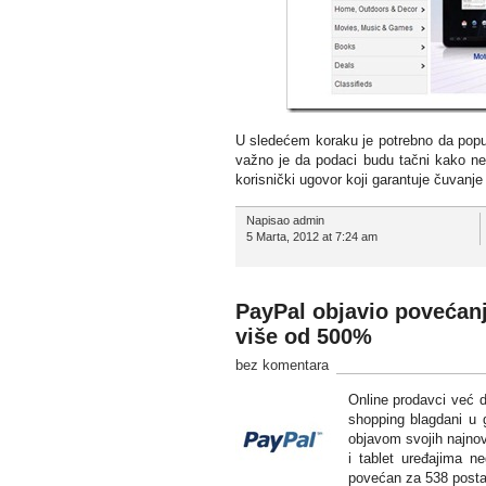
U sledećem koraku je potrebno da popuni
važno je da podaci budu tačni kako ne b
korisnički ugovor koji garantuje čuvanj
Napisao admin
5 Marta, 2012 at 7:24 am
PayPal objavio povećanj
više od 500%
bez komentara
Online prodavci već d
shopping blagdani u g
objavom svojih najnov
i tablet uređajima n
povećan za 538 posta