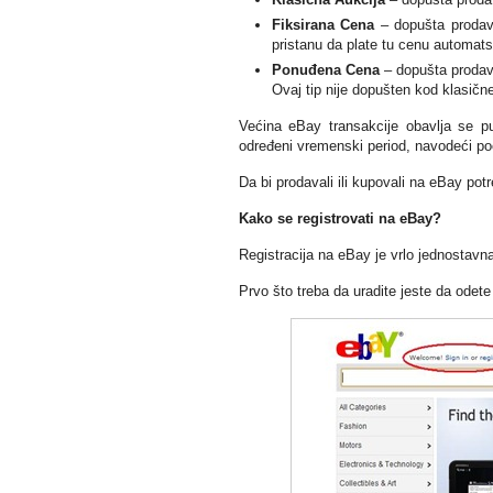
Fiksirana Cena
– dopušta prodava
pristanu da plate tu cenu automatsk
Ponuđena Cena
– dopušta prodava
Ovaj tip nije dopušten kod klasične
Većina eBay transakcije obavlja se p
određeni vremenski period, navodeći poč
Da bi prodavali ili kupovali na eBay potr
Kako se registrovati na eBay?
Registracija na eBay je vrlo jednostavna
Prvo što treba da uradite jeste da odet