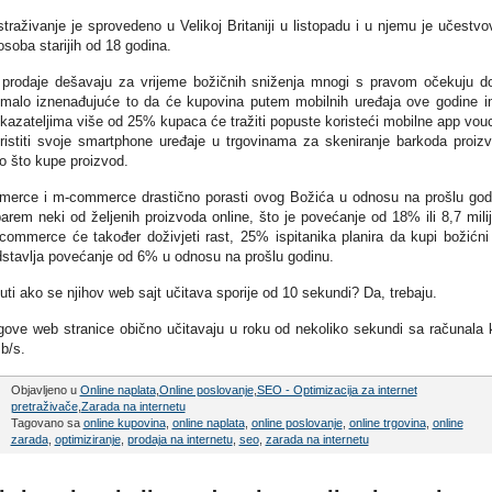
traživanje je sprovedeno u Velikoj Britaniji u listopadu i u njemu je učestvo
soba starijih od 18 godina.
 prodaje dešavaju za vrijeme božičnih sniženja mnogi s pravom očekuju d
malo iznenađujuće to da će kupovina putem mobilnih uređaja ove godine i
zateljima više od 25% kupaca će tražiti popuste koristeći mobilne app vou
ristiti svoje smartphone uređaje u trgovinama za skeniranje barkoda proiz
go što kupe proizvod.
merce i m-commerce drastično porasti ovog Božića u odnosu na prošlu god
barem neki od željenih proizvoda online, što je povećanje od 18% ili 8,7 mili
ommerce će također doživjeti rast, 25% ispitanika planira da kupi božićni
edstavlja povećanje od 6% u odnosu na prošlu godinu.
rinuti ako se njihov web sajt učitava sporije od 10 sekundi? Da, trebaju.
ove web stranice obično učitavaju u roku od nekoliko sekundi sa računala 
b/s.
Objavljeno u
Online naplata
,
Online poslovanje
,
SEO - Optimizacija za internet
pretraživače
,
Zarada na internetu
Tagovano sa
online kupovina
,
online naplata
,
online poslovanje
,
online trgovina
,
online
zarada
,
optimiziranje
,
prodaja na internetu
,
seo
,
zarada na internetu