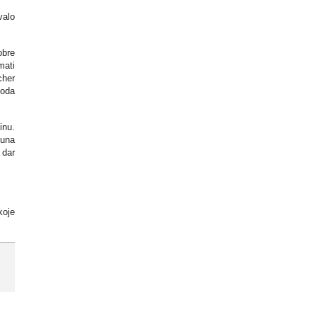
valo
obre
mati
cher
voda
inu.
juna
 dar
koje