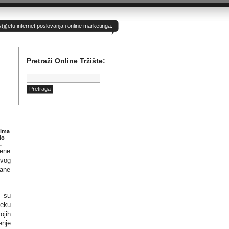
)etu internet poslovanja i online marketinga.
Pretraži Online Tržište:
Pretraga:
d
jima
do
.
vene
kvog
rane
h su
neku
ojih
enje