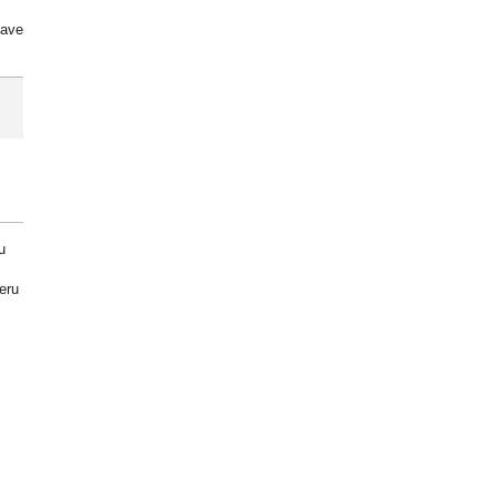
žave
u
eru