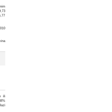
lnim
9,73
6,77
2010
vina
 ili
 38%
lazi