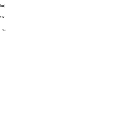
koji
ene.
u na