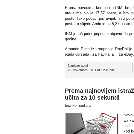
Prema navodima kompanije IBM, broj kor
uređajima bio je 17,37 posto, a broj 
posto. Iako podaci još uvijek nisu potp
posto, a slijede Android na 5,37 posto i
IBM je još jučer popodne objavio da je
godine.
Amanda Pires iz kompanije PayPal je pr
ikada do sada i za PayPal ali i za eBay.
Napisao admin
26 Novembra, 2011 at 11:31 am
Prema najnovijem istraž
učita za 10 sekundi
bez komentara
Novo 
aplik
ljudi 
kod ko