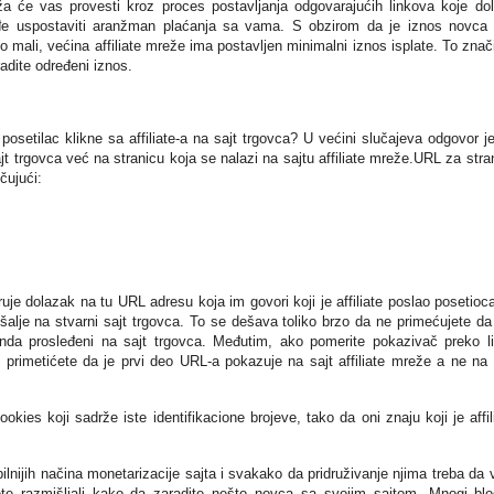
ža će vas provesti kroz proces postavljanja odgovarajućih linkova koje do
đe uspostaviti aranžman plaćanja sa vama. S obzirom da je iznos novca 
 mali, većina affiliate mreže ima postavljen minimalni iznos isplate. To znač
adite određeni iznos.
osetilac klikne sa affiliate-a na sajt trgovca? U većini slučajeva odgovor j
ajt trgovca već na stranicu koja se nalazi na sajtu affiliate mreže.URL za stra
čujući:
ruje dolazak na tu URL adresu koja im govori koji je affiliate poslao posetioc
šalje na stvarni sajt trgovca. To se dešava toliko brzo da ne primećujete da
 onda prosleđeni na sajt trgovca. Međutim, ako pomerite pokazivač preko l
u, primetićete da je prvi deo URL-a pokazuje na sajt affiliate mreže a ne na 
okies koji sadrže iste identifikacione brojeve, tako da oni znaju koji je affil
abilnijih načina monetarizacije sajta i svakako da pridruživanje njima treba da
te razmišljali kako da zaradite nešto novca sa svojim sajtom. Mnogi blo