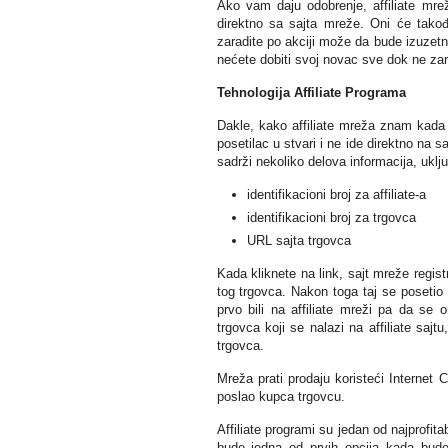
Ako vam daju odobrenje, affiliate mre
direktno sa sajta mreže. Oni će tako
zaradite po akciji može da bude izuzetno
nećete dobiti svoj novac sve dok ne zar
Tehnologija Affiliate Programa
Dakle, kako affiliate mreža znam kada p
posetilac u stvari i ne ide direktno na s
sadrži nekoliko delova informacija, uklju
identifikacioni broj za affiliate-a
identifikacioni broj za trgovca
URL sajta trgovca
Kada kliknete na link, sajt mreže regist
tog trgovca. Nakon toga taj se posetio 
prvo bili na affiliate mreži pa da se
trgovca koji se nalazi na affiliate sajt
trgovca.
Mreža prati prodaju koristeći Internet Co
poslao kupca trgovcu.
Affiliate programi su jedan od najprofit
bude jedna od prvih opcija kada bude