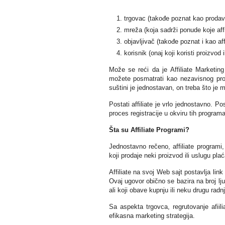
trgovac (takođe poznat kao prodava
mreža (koja sadrži ponude koje affi
objavljivač (takođe poznat i kao affi
korisnik (onaj koji koristi proizvod i
Može se reći da je Affiliate Marketing 
možete posmatrati kao nezavisnog promo
suštini je jednostavan, on treba što je 
Postati affiliate je vrlo jednostavno. Pos
proces registracije u okviru tih program
Šta su Affiliate Programi?
Jednostavno rečeno, affiliate programi
koji prodaje neki proizvod ili uslugu pla
Affiliate na svoj Web sajt postavlja li
Ovaj ugovor obično se bazira na broj ljudi
ali koji obave kupnju ili neku drugu radnj
Sa aspekta trgovca, regrutovanje afiil
efikasna marketing strategija.