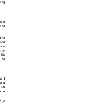
akog
roja
 kao
line
neri
novu
s je
. Sa
a za
ežni
ke u
biti
e je
e je