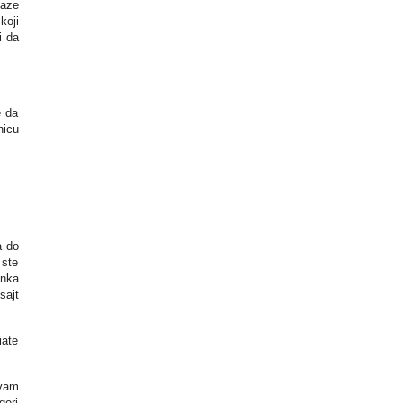
laze
koji
i da
e da
nicu
a do
 ste
inka
sajt
iate
 vam
geri