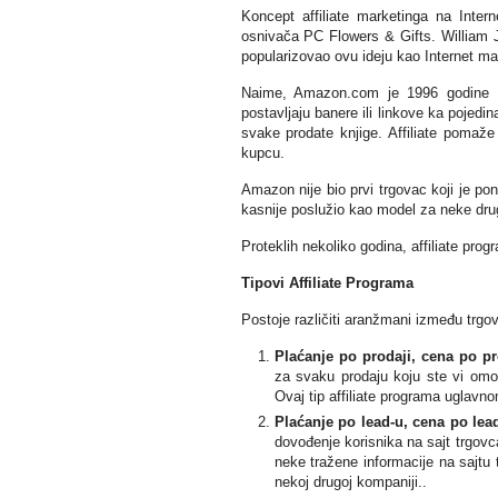
Koncept affiliate marketinga na Inter
osnivača PC Flowers & Gifts. William J
popularizovao ovu ideju kao Internet mar
Naime, Amazon.com je 1996 godine pok
postavljaju banere ili linkove ka pojed
svake prodate knjige. Affiliate pomaže
kupcu.
Amazon nije bio prvi trgovac koji je ponu
kasnije poslužio kao model za neke dr
Proteklih nekoliko godina, affiliate prog
Tipovi Affiliate Programa
Postoje različiti aranžmani između trgovc
Plaćanje po prodaji, cena po pr
za svaku prodaju koju ste vi omog
Ovaj tip affiliate programa uglavnom
Plaćanje po lead-u, cena po lead
dovođenje korisnika na sajt trgov
neke tražene informacije na sajtu 
nekoj drugoj kompaniji..