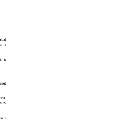
ika)
-a u
a, a
sajt
oru.
ajta
na i