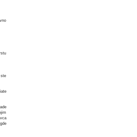
avno
rstu
 ste
iate
rade
ojim
ovca
 gde