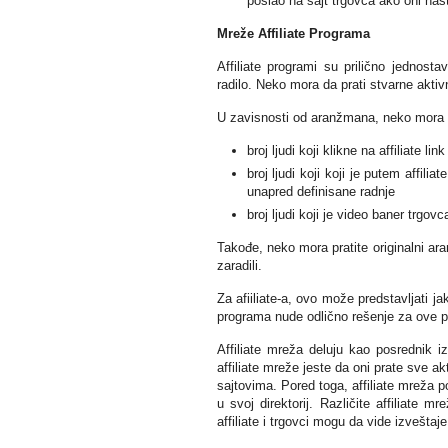
poslao na sajt trgovca ako oni nast
Mreže Affiliate Programa
Affiliate programi su prilično jedno
radilo. Neko mora da prati stvarne aktivn
U zavisnosti od aranžmana, neko mora u
broj ljudi koji klikne na affiliate li
broj ljudi koji koji je putem affil
unapred definisane radnje
broj ljudi koji je video baner trgo
Takođe, neko mora pratite originalni aran
zaradili.
Za afiiliate-a, ovo može predstavljati j
programa nude odlično rešenje za ove 
Affiliate mreža deluju kao posrednik i
affiliate mreže jeste da oni prate sve a
sajtovima. Pored toga, affiliate mreža po
u svoj direktorij. Različite affiliate 
affiliate i trgovci mogu da vide izvešta