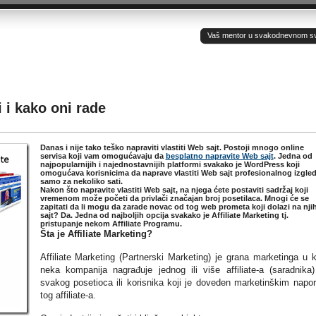
Vaš mentor u svakodnevnom sv(ij
i i kako oni rade
Danas i nije tako teško napraviti vlastiti Web sajt. Postoji mnogo online
servisa koji vam omogućavaju da
besplatno napravite Web sajt
. Jedna od
najpopularnijih i najednostavnijih platformi svakako je WordPress koji
omogućava korisnicima da naprave vlastiti Web sajt profesionalnog izgle
samo za nekoliko sati.
Nakon što napravite vlastiti Web sajt, na njega ćete postaviti sadržaj koji
vremenom može početi da privlači značajan broj posetilaca. Mnogi će se
zapitati da li mogu da zarade novac od tog web prometa koji dolazi na nji
sajt? Da. Jedna od najboljih opcija svakako je Affiliate Marketing tj.
pristupanje nekom Affiliate Programu.
Šta je Affiliate Marketing?
Affiliate Marketing (Partnerski Marketing) je grana marketinga u k
neka kompanija nagrađuje jednog ili više affiliate-a (saradnika
svakog posetioca ili korisnika koji je doveden marketinškim napo
tog affiliate-a.