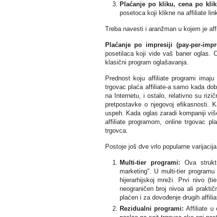
Plaćanje po kliku, cena po kliku
posetoca koji klikne na affiliate li
Treba navesti i aranžman u kojem je affi
Plaćanje po impresiji (pay-per-impr
posetilaca koji vide vaš baner oglas. 
klasični program oglašavanja.
Prednost koju affiliate programi imaj
trgovac plaća affiliate-a samo kada dobi
na Internetu, i ostalo, relativno su ri
pretpostavke o njegovoj efikasnosti. K
uspeh. Kada oglas zaradi kompaniji viš
affiliate programom, online trgovac pl
trgovca.
Postoje još dve vrlo popularne varijacij
Multi-tier programi
:
Ova struktu
marketing". U multi-tier programu 
hijerarhijskoj mreži. Prvi nivo (t
neograničen broj nivoa ali prakt
plaćen i za dovođenje drugih affilia
Rezidualni programi:
Affiliate 