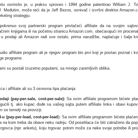
netu osmislio je, u praksu sproveo i 1994 godine patentirao William J. To
. Međutim, može reći da je Jeff Bezos, osnivač i izvršni direktor Amazon.
keting strategiju.
renuo svoj partnerski program privlačeći affiliate da na svojim sajto
inačnim knjigama ili na početnu stranicu Amazon.com, obećavajući im procena
 u prodaji ali Amazon radi sve ostalo, prima narudžbe, naplaćuje i šalje kn
dio affiliate program ali je njegov program bio prvi koji je postao poznat i koj
uge programe.
rami su postali izuzetno popularni, sa mnogo zanimljivih oblika.
a i affiliate ali su 3 osnovna tipa plaćanja:
odaji (pay-per-sale,
cost-per-sale
)
:
Sa ovim affiliate programom bićete pla
ućili tj. ako kupac dođe sa vašeg sajta putem affiliate linka i obavi kupov
 se temelji na proviziji.
-u (pay-per-lead,
cost-per-lead
)
:
Sa ovim affiliate programom bićete plaćen
ca na kom treba da obave neku radnju. Od posetilaca će biti zatraženo da po
trgovca (npr. anketu), koju trgovac potom može za neke svoje potrebe ili pro