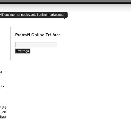
)etu internet poslovanja i online marketinga.
Pretraži Online Tržište:
Pretraga:
da
hov
ojoj
) za
rima