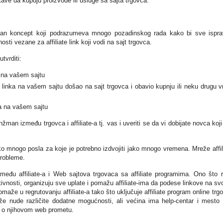
ave da kupuju proizvode ili usluge sa sajta trgovca.
stavan koncept koji podrazumeva mnogo pozadinskog rada kako bi sve ispr
osti vezane za affiliate link koji vodi na sajt trgovca.
tvrditi:
nk na vašem sajtu
iate linka na vašem sajtu došao na sajt trgovca i obavio kupnju ili neku drugu v
vca na vašem sajtu
žman između trgovca i affiliate-a tj. vas i uveriti se da vi dobijate novca koji
ako mnogo posla za koje je potrebno izdvojiti jako mnogo vremena. Mreže affil
probleme.
zmeđu affiliate-a i Web sajtova trgovaca sa affiliate programima. Ono što 
ktivnosti, organizuju sve uplate i pomažu affiliate-ima da podese linkove na sv
maže u regrutovanju affiliate-a tako što uključuje affiliate program online trg
mreže nude različite dodatne mogućnosti, ali većina ima help-centar i mesto
je o njihovom web prometu.