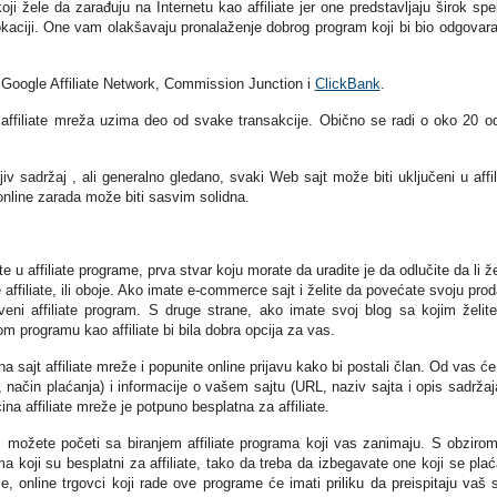
ji žele da zarađuju na Internetu kao affiliate jer one predstavljaju širok spe
lokaciji. One vam olakšavaju pronalaženje dobrog program koji bi bio odgovara
u Google Affiliate Network, Commission Junction i
ClickBank
.
affiliate mreža uzima deo od svake transakcije. Obično se radi o oko 20 o
jiv sadržaj , ali generalno gledano, svaki Web sajt može biti uključeni u affil
online zarada može biti sasvim solidna.
e u affiliate programe, prva stvar koju morate da uradite je da odlučite da li že
e affiliate, ili oboje. Ako imate e-commerce sajt i želite da povećate svoju prod
eni affiliate program. S druge strane, ako imate svoj blog sa kojim želit
m programu kao affiliate bi bila dobra opcija za vas.
 na sajt affiliate mreže i popunite online prijavu kako bi postali član. Od vas će 
, način plaćanja) i informacije o vašem sajtu (URL, naziv sajta i opis sadržaj
na affiliate mreže je potpuno besplatna za affiliate.
u, možete početi sa biranjem affiliate programa koji vas zanimaju. S obziro
rama koji su besplatni za affiliate, tako da treba da izbegavate one koji se plać
e, online trgovci koji rade ove programe će imati priliku da preispitaju vaš s