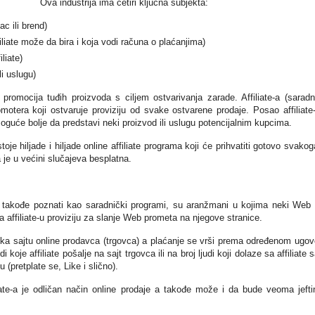
Ova industrija ima četiri ključna subjekta:
c ili brend)
liate može da bira i koja vodi računa o plaćanjima)
liate)
li uslugu)
promocija tuđih proizvoda s ciljem ostvarivanja zarade. Affiliate-a (saradn
tera koji ostvaruje proviziju od svake ostvarene prodaje. Posao affiliate
moguće bolje da predstavi neki proizvod ili uslugu potencijalnim kupcima.
toje hiljade i hiljade online affiliate programa koji će prihvatiti gotovo svakog
a je u većini slučajeva besplatna.
, takođe poznati kao saradnički programi, su aranžmani u kojima neki Web 
ća affiliate-u proviziju za slanje Web prometa na njegove stranice.
nk ka sajtu online prodavca (trgovca) a plaćanje se vrši prema određenom ugov
 koje affiliate pošalje na sajt trgovca ili na broj ljudi koji dolaze sa affiliate s
u (pretplate se, Like i slično).
iate-a je odličan način online prodaje a takođe može i da bude veoma jefti