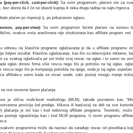
 (pay-per-click,
cost-per-click):
Sa ovim programom, plaćeni ste za sv
nk, bez obzira da li će se obaviti kupnja ili neka druga radnja na sajtu trgovca.
liate plaćen po impresiji tj. po prikazanom oglasu.
ession, pay-per-view):
Sa ovim programom bićete plaćeni na osnovu b
Obično, ovakva vrsta aranžmana nije struktuirana kao affiliate program već
u u odnosu na klasične programe oglašavanja je da u affiliate programu on
je željeni rezultat. Klasično oglašavanje, kao što su televizijske reklame, ba
zični za svakog oglašivača jer oni troše svoj novac na oglas i to samo na os
ada oglas donosi firma više novca nego što je potrošio na taj oglas, ogla
e novca nego što je kompanija potrošila na njega, onda je taj oglas uspešan
aća affiliate-u samo kada se stvari urade, zato postoji mnogo manje rizik
a na ove osnovne tipove plaćanja:
ra je slična multi-level marketingu (MLM), takođe poznatom kao "Mr
ostvarena provizija (od prodaje, klikova ili lead-ova) se deli na sve korisni
ier) plaćanja je isti kao i kod redovnog affiliate programa. Teoretski, može 
ično postoje ograničenja kao i kod MLM programa. U ovom programu affiliat
te-a.
u ovakvim programima može da nastavi da zarađuje novac od posetilaca koj