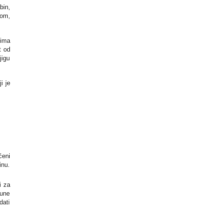
bin,
com,
vima
t od
jigu
i je
ćeni
inu.
i za
pune
dati