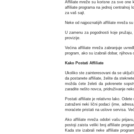
Affiliate mreže su korisne za sve one ko
affiliate programa na jednoj centralnoj 
za vaš sajt.
Neke od najpoznatijih affiliate mreža s
U zamenu za pogodnosti koje pružaju, 
provizije.
Većina affiliate mreža zabranjuje uvredl
program, ako su izabrali dobar, njihova 
Kako Postati Affiliate
Ukoliko ste zainteresovani da se uključit
da postanete affiliate, želite da steknet
možda ćete želeti da pokrenete sopstv
zaradite nešto novca, pridruživanje neko
Postati affiliate je relativno lako. Odete
zatraženi neki lični podaci (ime, adresa
moraćete pristati na uslove servisa. Veći
Ako affiliate mreža odobri vašu prijav
postoji zaista veliki broj affiliate prog
Kada ste izabrali neke affiliate program