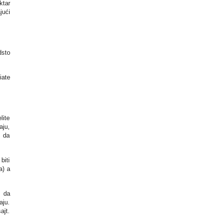
ktar
jući
dsto
iate
lite
aju,
e da
biti
a) a
m da
aju.
ajt.