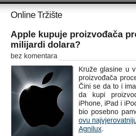
Online Tržište
Apple kupuje proizvođača p
milijardi dolara?
bez komentara
Kruže glasine u 
proizvođača proce
Čini se da to i im
da kupi proizvo
iPhone, iPad i iPod
bio posebno pam
ovu najvjerovatni
Agnilux
.