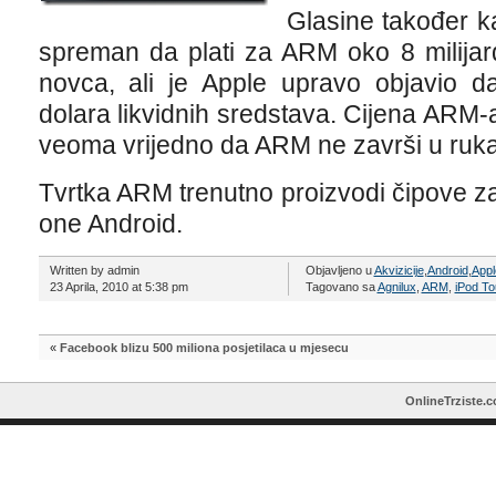
Glasine također ka
spreman da plati za ARM oko 8 milijar
novca, ali je Apple upravo objavio da
dolara likvidnih sredstava. Cijena ARM-a i 
veoma vrijedno da ARM ne završi u ru
Tvrtka ARM trenutno proizvodi čipove za 
one Android.
Written by admin
Objavljeno u
Akvizicije
,
Android
,
Appl
23 Aprila, 2010 at 5:38 pm
Tagovano sa
Agnilux
,
ARM
,
iPod T
«
Facebook blizu 500 miliona posjetilaca u mjesecu
OnlineTrziste.