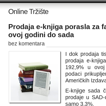
Online Tržište
Prodaja e-knjiga porasla za 
ovoj godini do sada
bez komentara
I dok prodaja ti
prodaja e-knjiga
192,9% u ovoj
podaci prikuplj
Američkih Izdav
E-knjige sada 
prodaje u SAD-u
samo 3,3%.