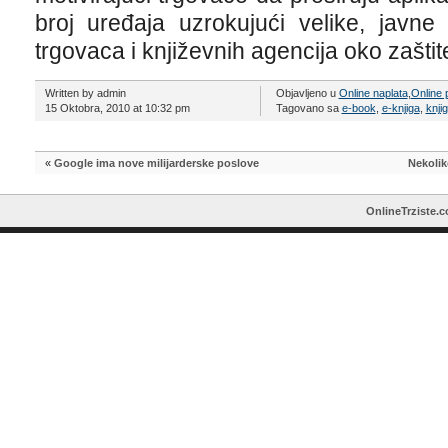
broj uređaja uzrokujući velike, javn
trgovaca i književnih agencija oko zaštit
Written by admin
Objavljeno u
Online naplata
,
Online 
15 Oktobra, 2010 at 10:32 pm
Tagovano sa
e-book
,
e-knjiga
,
knji
«
Google ima nove milijarderske poslove
Nekolik
OnlineTrziste.