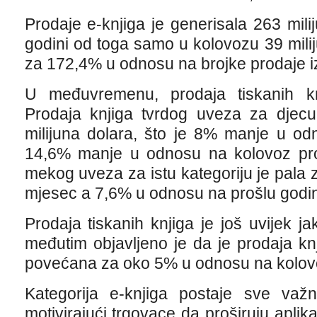
Prodaje e-knjiga je generisala 263 mil
godini od toga samo u kolovozu 39 mili
za 172,4% u odnosu na brojke prodaje iz
U međuvremenu, prodaja tiskanih kn
Prodaja knjiga tvrdog uveza za djecu
milijuna dolara, što je 8% manje u od
14,6% manje u odnosu na kolovoz proš
mekog uveza za istu kategoriju je pala
mjesec a 7,6% u odnosu na prošlu godi
Prodaja tiskanih knjiga je još uvijek ja
međutim objavljeno je da je prodaja k
povećana za oko 5% u odnosu na kolovo
Kategorija e-knjiga postaje sve važni
motivirajući trgovace da proširuju aplika