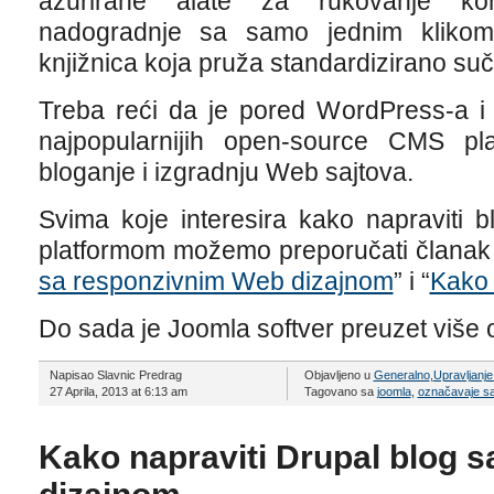
ažurirane alate za rukovanje kon
nadogradnje sa samo jednim klikom
knjižnica koja pruža standardizirano su
Treba reći da je pored WordPress-a i
najpopularnijih open-source CMS pla
bloganje i izgradnju Web sajtova.
Svima koje interesira kako napraviti 
platformom možemo preporučati članak
sa responzivnim Web dizajnom
” i “
Kako 
Do sada je Joomla softver preuzet više o
Napisao Slavnic Predrag
Objavljeno u
Generalno
,
Upravljanj
27 Aprila, 2013 at 6:13 am
Tagovano sa
joomla
,
označavaje sa
Kako napraviti Drupal blog 