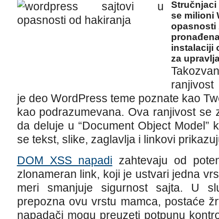
Stručnjaci
se milioni
opasnosti 
pronađena
instalacij
za upravlj
Takozvana
ranjivost
je deo WordPress teme poznate kao Twenty
kao podrazumevana. Ova ranjivost se 
da deluje u “Document Object Model” k
se tekst, slike, zaglavlja i linkovi prikaz
DOM XSS napadi
zahtevaju od potenc
zlonameran link, koji je ustvari jedna vr
meri smanjuje sigurnost sajta. U sl
prepozna ovu vrstu mamca, postaće žr
napadači mogu preuzeti potpunu kontr