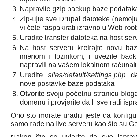
Napravite gzip backup baze podatak
Zip-ujte sve Drupal datoteke (nemojte
vi ćete raspakirati izravno u Web root
Uradite transfer datoteka na host ser
Na host serveru kreirajte novu ba
imenom i lozinkom, i uvezite bac
napravili na vašem lokalnom računal
Uredite
sites/default/settings.php
da
nove postavke baze podataka
Otvorite svoju početnu stranicu bloga
domenu i provjerite da li sve radi isp
Ono što morate uraditi jeste da konfig
samo rade na live serveru kao što su Go