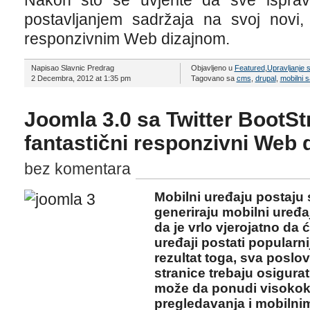
Nakon što se uvjerite da sve ispra
postavljanjem sadržaja na svoj novi
responzivnim Web dizajnom.
Napisao Slavnic Predrag
Objavljeno u
Featured
,
Upravljanje 
2 Decembra, 2012 at 1:35 pm
Tagovano sa
cms
,
drupal
,
mobilni s
Joomla 3.0 sa Twitter BootSt
fantastični responzivni Web 
bez komentara
Mobilni uređaju postaju 
generiraju mobilni uređa
da je vrlo vjerojatno da
uređaji postati popularn
rezultat toga, sva poslov
stranice trebaju osigura
može da ponudi visokokv
pregledavanja i mobilni