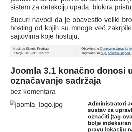
sistem za detekciju upada, blokira prist
Sucuri navodi da je obavestio veliki b
hosting od kojih su mnoge već zakrpile
sajtovima koje hostuju.
Napisao Slavnic Predrag
Objavljeno u
Generalno
,
Upravljanj
7 Maja, 2015 at 10:05 am
Tagovano sa
bug
,
hakerski napad
,
Joomla 3.1 konačno donosi 
označavanje sadržaja
bez komentara
Administratori J
sustav za uprav
označiti (tag-ova
bolje indeksiran
pravu lokaciju n