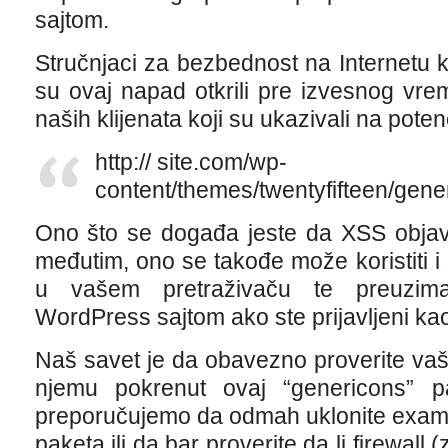
sajtom.
Stručnjaci za bezbednost na Internetu
su ovaj napad otkrili pre izvesnog vre
naših klijenata koji su ukazivali na potenc
http:// site.com/wp-
content/themes/twentyfifteen/gen
Ono što se događa jeste da XSS objavl
međutim, ono se takođe može koristiti i
u vašem pretraživaču te preuzim
WordPress sajtom ako ste prijavljeni ka
Naš savet je da obavezno proverite vaš 
njemu pokrenut ovaj “genericons” p
preporučujemo da odmah uklonite exampl
paketa ili da bar proverite da li firewall (