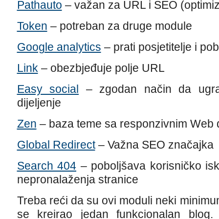
Pathauto
– važan za URL i SEO (optimizac
Token
– potreban za druge module
Google analytics
– prati posjetitelje i p
Link
– obezbjeđuje polje URL
Easy social
– zgodan način da ugrad
dijeljenje
Zen
– baza teme sa responzivnim Web 
Global Redirect
– Važna SEO značajka
Search 404
– poboljšava korisničko is
nepronalaženja stranice
Treba reći da su ovi moduli neki minimum
se kreirao jedan funkcionalan blog