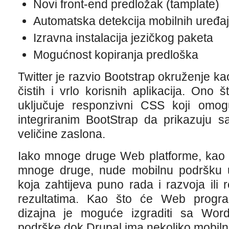
Novi front-end predložak (tamplate)
Automatska detekcija mobilnih uređaja
Izravna instalacija jezičkog paketa
Mogućnost kopiranja predloška
Twitter je razvio Bootstrap okruženje ka
čistih i vrlo korisnih aplikacija. Ono š
uključuje responzivni CSS koji omo
integriranim BootStrap da prikazuju s
veličine zaslona.
Iako mnoge druge Web platforme, kao 
mnoge druge, nude mobilnu podršku u
koja zahtijeva puno rada i razvoja ili 
rezultatima. Kao što će Web programe
dizajna je moguće izgraditi sa Wor
podrške dok Drupal ima nekoliko mobiln