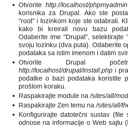
Otvorite
http://localhost/phpmyadmin
korisnika za Drupal. Ako ste postavi
"root" i lozinkom koje ste odabrali. Kl
kako bi kreirali novu bazu podat
Odaberite ime "Drupal", selektirajte 
svoju lozinku (dva puta). Odaberite o
podataka sa istim imenom i datim svi
Otvorite Drupal poče
http://localhost/drupal/install.php
i pra
podatke o bazi podataka koristite p
prošlom koraku.
Raspakirajte module na
/sites/all/mo
Raspakirajte Zen temu na
/sites/all/
Konfigurirajte datotečni sustav (fil
odnose na informacije o Web sajtu (ko