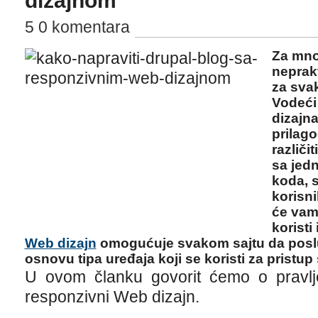
dizajnom
5 0 komentara
Za mno
neprakt
za svak
Vodeći
dizajn
prilago
različi
sa jed
koda, s
korisni
će vam
koristi
Web dizajn
omogućuje svakom sajtu da poslu
osnovu tipa uređaja koji se koristi za pristup 
U ovom članku govorit ćemo o pravlje
responzivni Web dizajn.