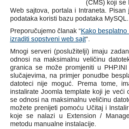
(CMS) koji se 
Web sajtova, portala i Intraneta. Pisa
podataka koristi bazu podataka MySQL.
Preporučujemo članak “
Kako besplatno 
izraditi sopstveni web sajt
“.
Mnogi serveri (poslužitelji) imaju zad
odnosi na maksimalnu veličinu datot
granica se može promjeniti u PHP.INI
slučajevima, na primjer ponudbe bespla
datoteci nije moguć. Prema tome, im
instalirate Joomla template koji je već
se odnosi na maksimalnu veličinu dato
možete prenijeti pomoću Učitaj i Instali
koje se nalazi u Extension / Manage,
metodu manualne instalacije.