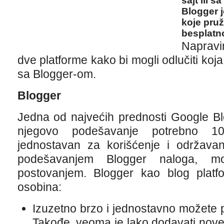
sajt ili 
Blogger j
koje pru
besplatn
Naprav
dve platforme kako bi mogli odlučiti koj
sa Blogger-om.
Blogger
Jedna od najvećih prednosti Google Bl
njegovo podešavanje potrebno 1
jednostavan za korišćenje i održavan
podešavanjem Blogger naloga, m
postovanjem. Blogger kao blog platfo
osobina:
Izuzetno brzo i jednostavno možete p
Takođe, veoma je lako dodavati nove 