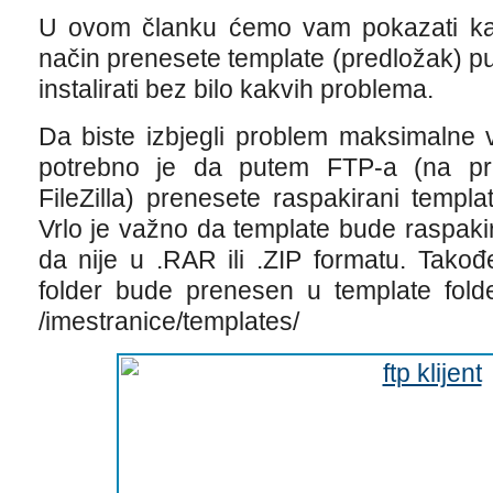
U ovom članku ćemo vam pokazati ka
način prenesete template (predložak) p
instalirati bez bilo kakvih problema.
Da biste izbjegli problem maksimalne 
potrebno je da putem FTP-a (na pri
FileZilla) prenesete raspakirani templ
Vrlo je važno da template bude raspaki
da nije u .RAR ili .ZIP formatu. Takođ
folder bude prenesen u template folde
/imestranice/templates/