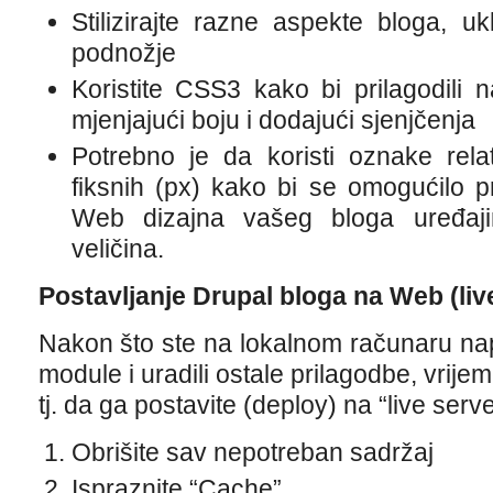
Stilizirajte razne aspekte bloga, uklj
podnožje
Koristite CSS3 kako bi prilagodili n
mjenjajući boju i dodajući sjenjčenja
Potrebno je da koristi oznake rela
fiksnih (px) kako bi se omogućilo 
Web dizajna vašeg bloga uređajim
veličina.
Postavljanje Drupal bloga na Web (liv
Nakon što ste na lokalnom računaru napra
module i uradili ostale prilagodbe, vrij
tj. da ga postavite (deploy) na “live serve
Obrišite sav nepotreban sadržaj
Ispraznite “Cache”