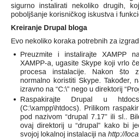
sigurno instalirati nekoliko drugih, k
poboljšanje korisničkog iskustva i funkci
Kreiranje Drupal bloga
Evo nekoliko koraka potrebnih za izgrad
Preuzmite i instalirajte XAMPP na 
XAMPP-a, ugasite Skype koji vrlo če
procesa instalacije. Nakon što za
normalno koristiti Skype. Također, n
izravno na “C:\” nego u direktorij “Pr
Raspakirajte Drupal u htd
(C:\xampp\htdocs). Prilikom raspakira
pod nazivom “drupal 7.17” ili sl.. B
ovaj direktorij u “drupal” kako bi je
svojoj lokalnoj instalaciji na
http://loc