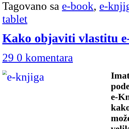
Tagovano sa
e-book
,
e-knji
tablet
Kako objaviti vlastitu 
29 0 komentara
Imat
pode
e-Kn
kako
može
veli