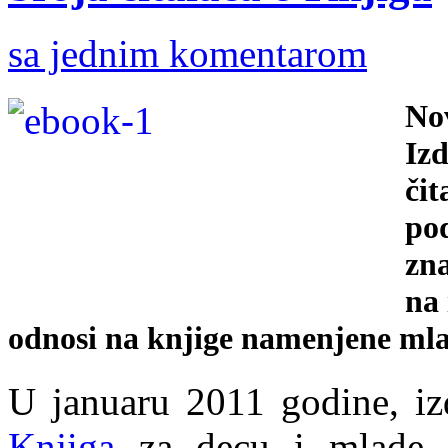
sa jednim komentarom
No
Iz
či
pod
zna
na 
odnosi na knjige namenjene mla
U januaru 2011 godine, iz
Knjiga
za decu i mlade. 