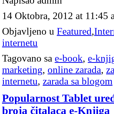
Napisao admin
14 Oktobra, 2012 at 11:45
Objavljeno u
Featured
,
Inte
internetu
Tagovano sa
e-book
,
e-knji
marketing
,
online zarada
,
z
internetu
,
zarada sa blogom
Popularnost Tablet ure
broja čitalaca e-Knjiga