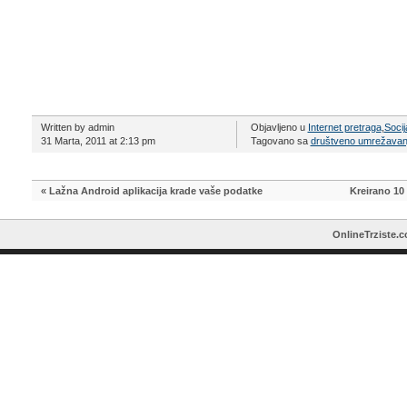
Written by admin
Objavljeno u
Internet pretraga
,
Soci
31 Marta, 2011 at 2:13 pm
Tagovano sa
društveno umrežavan
«
Lažna Android aplikacija krade vaše podatke
Kreirano 10 
OnlineTrziste.