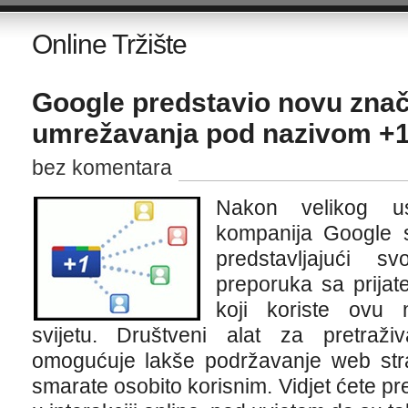
Online Tržište
Google predstavio novu zna
umrežavanja pod nazivom +
bez komentara
Nakon velikog us
kompanija Google s
predstavljajući s
preporuka sa prijatel
koji koriste ovu n
svijetu. Društveni alat za pretraž
omogućuje lakše podržavanje web stra
smarate osobito korisnim. Vidjet ćete pr