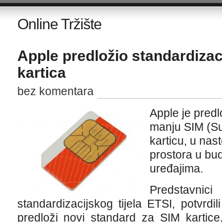
Online Tržište
Apple predložio standardizac
kartica
bez komentara
Apple je predl
manju SIM (Su
karticu, u nas
prostora u b
uređajima.
Predsta
standardizacijskog tijela ETSI, potvrd
predloži novi standard za SIM kartic