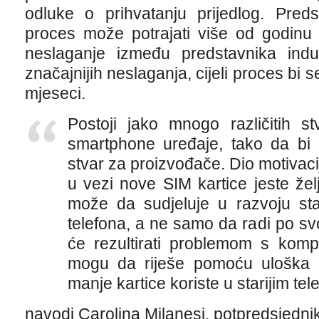
odluke o prihvatanju prijedlog. Preds
proces može potrajati više od godinu 
neslaganje između predstavnika indus
značajnijih neslaganja, cijeli proces bi 
mjeseci.
Postoji jako mnogo različitih s
smartphone uređaje, tako da bi u
stvar za proizvođače. Dio motivac
u vezi nove SIM kartice jeste že
može da sudjeluje u razvoju sta
telefona, a ne samo da radi po s
će rezultirati problemom s kompat
mogu da riješe pomoću uloška 
manje kartice koriste u starijim tel
navodi Carolina Milanesi, potpredsjednik