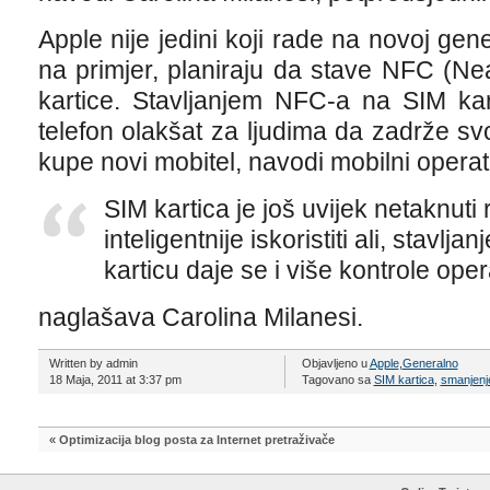
Apple nije jedini koji rade na novoj gene
na primjer, planiraju da stave NFC (N
kartice. Stavljanjem NFC-a na SIM kart
telefon olakšat za ljudima da zadrže s
kupe novi mobitel, navodi mobilni opera
SIM kartica je još uvijek netaknuti
inteligentnije iskoristiti ali, stav
karticu daje se i više kontrole ope
naglašava Carolina Milanesi.
Written by admin
Objavljeno u
Apple
,
Generalno
18 Maja, 2011 at 3:37 pm
Tagovano sa
SIM kartica
,
smanjenj
«
Optimizacija blog posta za Internet pretraživače