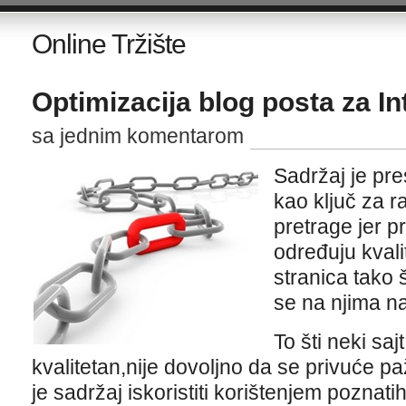
Online Tržište
Optimizacija blog posta za In
sa jednim komentarom
Sadržaj je pr
kao ključ za r
pretrage jer pr
određuju kvalit
stranica tako š
se na njima na
To šti neki saj
kvalitetan,nije dovoljno da se privuće p
je sadržaj iskoristiti korištenjem poznati