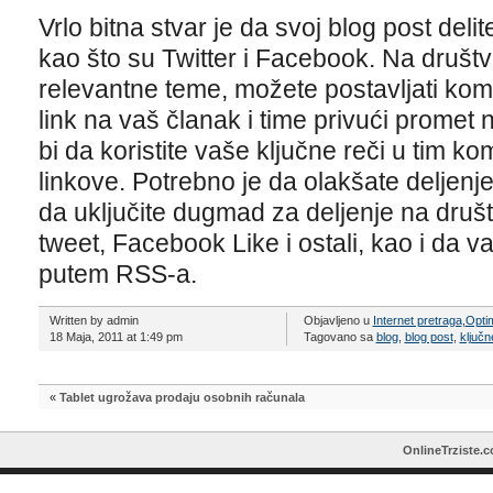
Vrlo bitna stvar je da svoj blog post del
kao što su Twitter i Facebook. Na druš
relevantne teme, možete postavljati kom
link na vaš članak i time privući promet 
bi da koristite vaše ključne reči u tim k
linkove. Potrebno je da olakšate deljen
da uključite dugmad za deljenje na dru
tweet, Facebook Like i ostali, kao i da 
putem RSS-a.
Written by admin
Objavljeno u
Internet pretraga
,
Optim
18 Maja, 2011 at 1:49 pm
Tagovano sa
blog
,
blog post
,
ključn
«
Tablet ugrožava prodaju osobnih računala
OnlineTrziste.