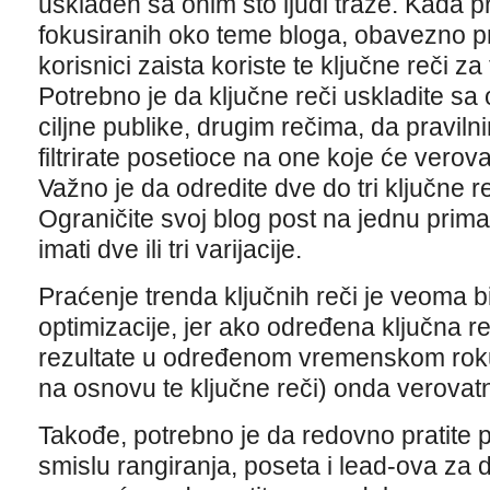
usklađen sa onim što ljudi traže. Kada pra
fokusiranih oko teme bloga, obavezno prov
korisnici zaista koriste te ključne reči z
Potrebno je da ključne reči uskladite sa
ciljne publike, drugim rečima, da praviln
filtrirate posetioce na one koje će verova
Važno je da odredite dve do tri ključne re
Ograničite svoj blog post na jednu prima
imati dve ili tri varijacije.
Praćenje trenda ključnih reči je veoma bi
optimizacije, jer ako određena ključna r
rezultate u određenom vremenskom roku, 
na osnovu te ključne reči) onda verovatn
Takođe, potrebno je da redovno pratite 
smislu rangiranja, poseta i lead-ova za 