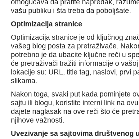
omogućava da pratite napredak, razumet
vašu publiku i šta treba da poboljšate.
Optimizacija stranice
Optimizacija stranice je od ključnog znača
vašeg blog posta za pretraživače. Nakon 
potrebno je da ubacite ključne reči u spe
će pretraživači tražiti informacije o vašoj
lokacije su: URL, title tag, naslovi, prvi 
slikama.
Nakon toga, svaki put kada pominjete o
sajtu ili blogu, koristite interni link na 
dajete naglasak na ove reči što će pretra
njihove važnosti.
Uvezivanje sa sajtovima društvenog 