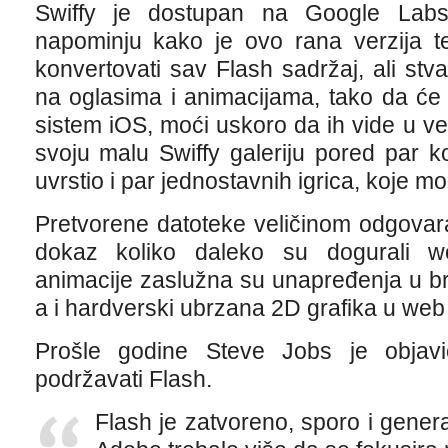
Swiffy je dostupan na Google Labs 
napominju kako je ovo rana verzija
konvertovati sav Flash sadržaj, ali stva
na oglasima i animacijama, tako da će v
sistem iOS, moći uskoro da ih vide u v
svoju malu Swiffy galeriju pored par 
uvrstio i par jednostavnih igrica, koje 
Pretvorene datoteke veličinom odgovara
dokaz koliko daleko su dogurali we
animacije zaslužna su unapređenja u br
a i hardverski ubrzana 2D grafika u web
Prošle godine Steve Jobs je objav
podržavati Flash.
Flash je zatvoreno, sporo i gener