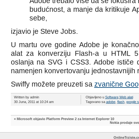
Adobe trebalo više da se fokusira
budućnost, a manje da kritikuje Ap
sebe,
izjavio je Steve Jobs.
U martu ove godine Adobe je konačno
alat za konverziju Flash-a u HTML 5.
oslanja na SVG i CSS3. Adobe ističe d
namenjen konvertovanju jednostavnijih r
Swiffy možete preuzeti sa
zvanične Goog
Written by admin
Objavljeno u
Software
,
Web alati
30 Juna, 2011 at 10:24 am
Tagovano sa
adobe
,
flash
,
google s
«
Microsoft objavio Platform Preview 2 za Internet Explorer 10
Nokia prodaje svo
OnlineTrziste.