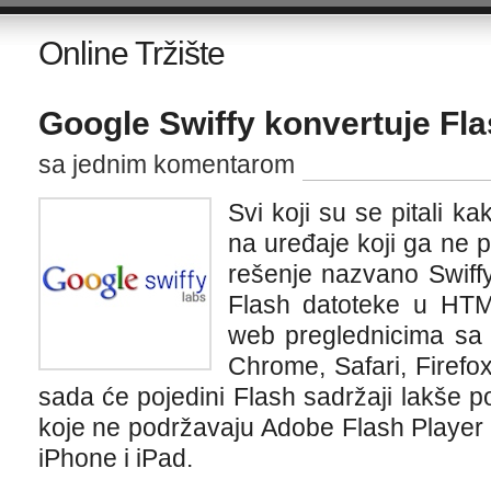
Online Tržište
Google Swiffy konvertuje Fl
sa jednim komentarom
Svi koji su se pitali k
na uređaje koji ga ne 
rešenje nazvano Swiffy
Flash datoteke u HTM
web preglednicima sa
Chrome, Safari, Firefox 
sada će pojedini Flash sadržaji lakše po
koje ne podržavaju Adobe Flash Player 
iPhone i iPad.