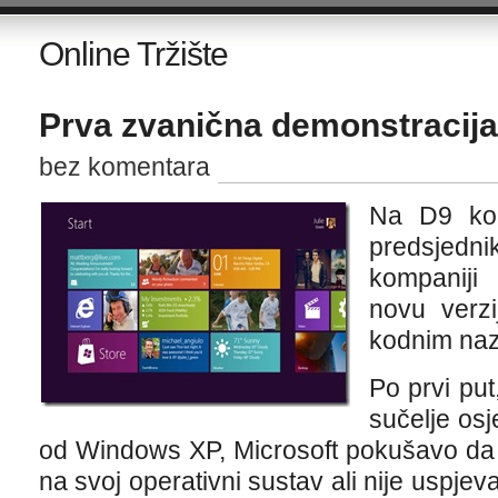
Online Tržište
Prva zvanična demonstracij
bez komentara
Na D9 konf
predsjedni
kompaniji
novu verzi
kodnim na
Po prvi put
sučelje osj
od Windows XP, Microsoft pokušavo da 
na svoj ​​operativni sustav ali nije uspj