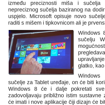
između preciznosti miša i sučelja 
nepreciznog sučelja baziranog na dodi
uspjelo. Microsoft opisuje novo sučelj
raditi s mišem i tipkovnicom ali je prven
Windows 8
sučelju 
mogućnos
pregleda
upravljanj
glatko, kao
Windows 
sučelje za Tablet uređaje, on će biti ko
Windows 8 će i dalje pokretati sve
zadovoljavaju približno istim sustavne
će imati i nove aplikacije čiji dizajn će b