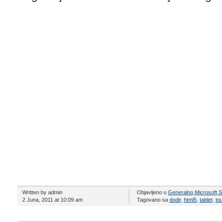
Written by admin
Objavljeno u
Generalno
,
Microsoft
,
S
2 Juna, 2011 at 10:09 am
Tagovano sa
dodir
,
html5
,
tablet
,
to