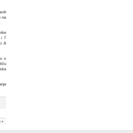
viti
e na
.
mike
 i 7
 ili
ju u
tiču
rske
anje
u
»