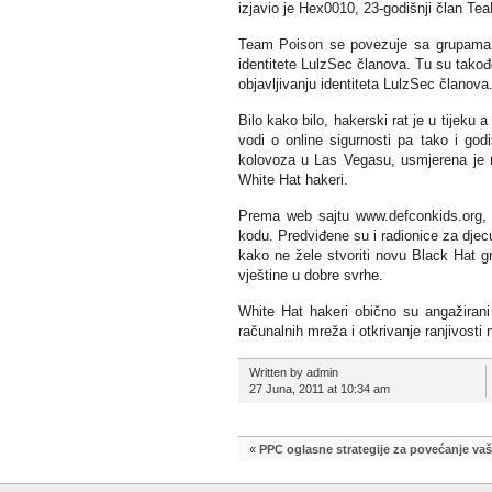
izjavio je Hex0010, 23-godišnji član Te
Team Poison se povezuje sa grupama k
identitete LulzSec članova. Tu su takođ
objavljivanju identiteta LulzSec članov
Bilo kako bilo, hakerski rat je u tijek
vodi o online sigurnosti pa tako i god
kolovoza u Las Vegasu, usmjerena je na
White Hat hakeri.
Prema web sajtu www.defconkids.org, m
kodu. Predviđene su i radionice za djec
kako ne žele stvoriti novu Black Hat g
vještine u dobre svrhe.
White Hat hakeri obično su angažirani 
računalnih mreža i otkrivanje ranjivosti
Written by admin
27 Juna, 2011 at 10:34 am
«
PPC oglasne strategije za povećanje va