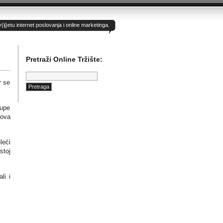
)etu internet poslovanja i online marketinga.
Pretraži Online Tržište:
Pretraga:
r se
rupe
nova
leći
stoj
li i