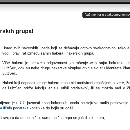
Vaš mentor u svakodnevnom sv(ij
rskih grupa!
Usred svih hakerskih upada koji se dešavaju gotovo svakodnevno, takođe
vodi i pravi rat između samih hakera i hakerskih grupa.
Više hakera je preuzelo odgovornost za rušenje web sajta hakerske g
LulzSec, dok su neke druge hakerske skupine otkrile svijetu identitete čla
LulzSec.
Hakeri koji napadaju druge hakere mogu biti motivirani osjećajem osvete, že
da LulzSec održe lekciju jer su “otišli predaleko”, ili se možda radi o či
ijeme je u žiži javnosti zbog hakerskih upada na sajtove malih poslovanja a
ja ličnih podataka korisnika
do kojih su došli.
 svijetu da su oni ništa, samo obična hrpa smješnih skriptera,