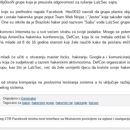
aMp0isoN grupe koja je preuzela odgovornost za rušenje LulzSec sajta.
oje su prethodno napale Facebook. Hex0010 navodi da grupa planira obja
er i ostale hakerske grupe poput Team Web Ninjas i “Jester” koje također rad
a. One su otkrile da je Brazilski haker pod nazivom “Sabu” vođa LulzSec grupe
u a korisnici Interneta su u sve većem strahu za svoje podatke. Mnogo se pole
išnja Američka hakerska konferencija, DefCon, koja bi se trebala održati 6
 mlade od 8 do 16 godina starosti koji žele naučiti kako da postanu etički
ladi će učiti o otvaranju master locks, hakiranju Google-a i komuniciran
u koja će sudjelovati u raznim hakerskim aktivnostima. DefCon organizatori is
rupu, kao što je LulzSec, već da žele usmjeriti djecu da koriste svoje hake
od strana kompanija na poslovima testiranja sistema a to uključuje razbij
 nekog sistema.
Objavljeno u
Generalno
Tagovano sa
haker
,
hakerske grupe
,
hakerski rat
,
hakiranje
,
lulzsec
šeg CTR
Facebook testira novi interface sa fiksiranom pozicijom za oglase i navigacij