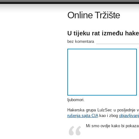
Online Tržište
U tijeku rat između hake
bez komentara
ljubomori.
Hakerska grupa LulzSec u posljednje vr
rušenja sajta CIA
kao i zbog
objavljivan
Mi smo ovdje kako bi pokazati