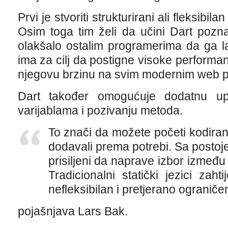
Prvi je stvoriti strukturirani ali fleksibi
Osim toga tim želi da učini Dart pozna
olakšalo ostalim programerima da ga l
ima za cilj da postigne visoke performan
njegovu brzinu na svim modernim web pr
Dart također omogućuje dodatnu up
varijablama i pozivanju metoda.
To znači da možete početi kodiranj
dodavali prema potrebi. Sa postoj
prisiljeni da naprave izbor između 
Tradicionalni statički jezici zahti
nefleksibilan i pretjerano ograniče
pojašnjava Lars Bak.