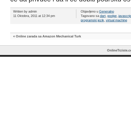
Written by admin
Objavljeno u
Generalno
11 Oktobra, 2011 at 12:34 pm
Tagovano sa
dart
,
goolge
,
javascrip
programski jezik
,
virtual machine
«
Online zarada sa Amazon Mechanical Turk
OnlineTrziste.