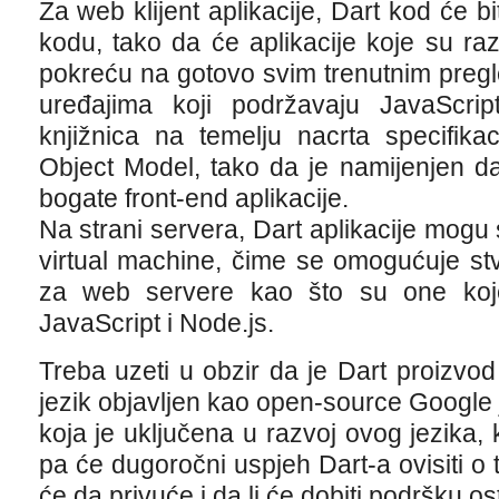
Za web klijent aplikacije, Dart kod će b
kodu, tako da će aplikacije koje su ra
pokreću na gotovo svim trenutnim pregl
uređajima koji podržavaju JavaScrip
knjižnica na temelju nacrta specifi
Object Model, tako da je namijenjen d
bogate front-end aplikacije.
Na strani servera, Dart aplikacije mogu s
virtual machine, čime se omogućuje stv
za web servere kao što su one koj
JavaScript i Node.js.
Treba uzeti u obzir da je Dart proizvo
jezik objavljen kao open-source Google
koja je uključena u razvoj ovog jezika, 
pa će dugoročni uspjeh Dart-a ovisiti o 
će da privuće i da li će dobiti podršku os