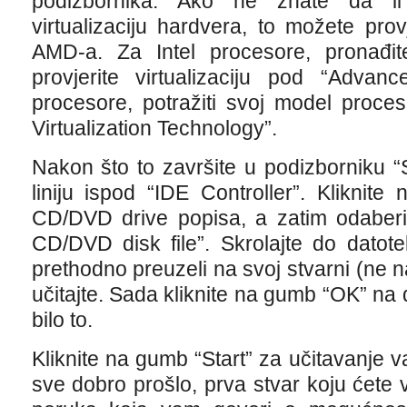
podizbornika. Ako ne znate da l
virtualizaciju hardvera, to možete provj
AMD-a. Za Intel procesore, pronađi
provjerite virtualizaciju pod “Adv
procesore, potražiti svoj model proce
Virtualization Technology”.
Nakon što to završite u podizborniku “
liniju ispod “IDE Controller”. Klikni
CD/DVD drive popisa, a zatim odaberit
CD/DVD disk file”. Skrolajte do datot
prethodno preuzeli na svoj stvarni (ne na
učitajte. Sada kliknite na gumb “OK” na 
bilo to.
Kliknite na gumb “Start” za učitavanje v
sve dobro prošlo, prva stvar koju ćete 