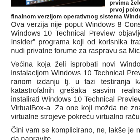
prvima žel
prvoj polo
finalnom verzijom operativnog sistema Wind
Ova verzija nije poput Windows 8 Cons
Windows 10 Technical Preview objav
Insider” programa koji od korisnika traž
nudi privatne forume za raspravu sa Mic
Većina koja želi isprobati novi Windo
instalacijom Windows 10 Technical Pre
ranom izdanju tj. u fazi testiranja
katastrofalnih grešaka sasvim real
instalirati Windows 10 Technical Previe
VirtualBox-a. Za one koji možda ne zna
virtualne strojeve pokreću virtualno rač
Čini vam se komplicirano, ne, lakše je n
da napravite.