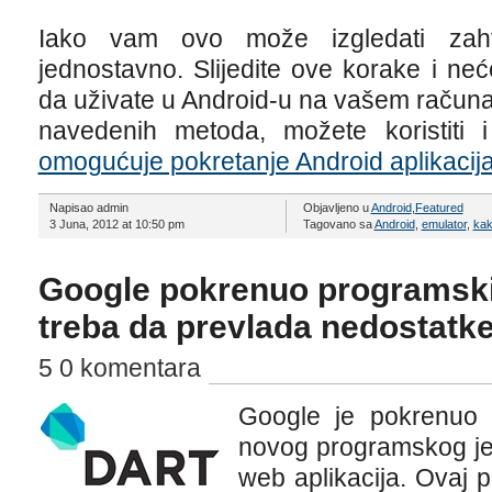
Iako vam ovo može izgledati zahtj
jednostavno. Slijedite ove korake i ne
da uživate u Android-u na vašem računa
navedenih metoda, možete koristiti
omogućuje pokretanje Android aplikaci
Napisao admin
Objavljeno u
Android
,
Featured
3 Juna, 2012 at 10:50 pm
Tagovano sa
Android
,
emulator
,
kako
Google pokrenuo programski j
treba da prevlada nedostatke
5 0 komentara
Google je pokrenuo 
novog programskog je
web aplikacija. Ovaj 