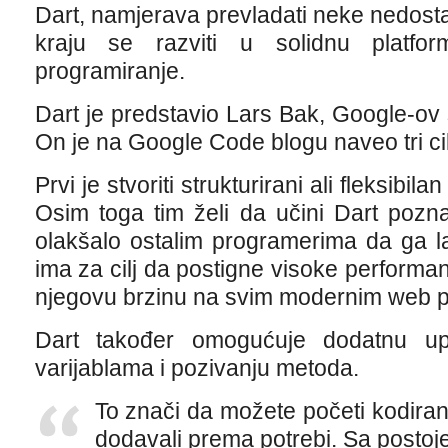
Dart, namjerava prevladati neke nedosta
kraju se razviti u solidnu platfo
programiranje.
Dart je predstavio Lars Bak, Google-ov s
On je na Google Code blogu naveo tri cil
Prvi je stvoriti strukturirani ali fleksibi
Osim toga tim želi da učini Dart pozna
olakšalo ostalim programerima da ga l
ima za cilj da postigne visoke performan
njegovu brzinu na svim modernim web pr
Dart također omogućuje dodatnu up
varijablama i pozivanju metoda.
To znači da možete početi kodiranj
dodavali prema potrebi. Sa postoj