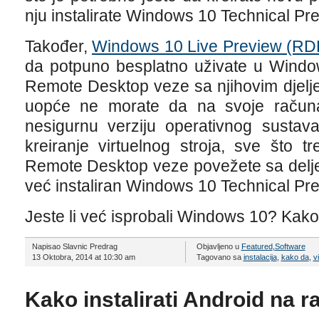
nju instalirate Windows 10 Technical Pr
Također,
Windows 10 Live Preview (RD
da potpuno besplatno uživate u Win
Remote Desktop veze sa njihovim djelje
uopće ne morate da na svoje računalo
nesigurnu verziju operativnog sustava
kreiranje virtuelnog stroja, sve što 
Remote Desktop veze povežete sa delje
već instaliran Windows 10 Technical Pre
Jeste li već isprobali Windows 10? Kako
Napisao Slavnic Predrag
Objavljeno u
Featured
,
Software
13 Oktobra, 2014 at 10:30 am
Tagovano sa
instalacija
,
kako da
,
v
Kako instalirati Android na r