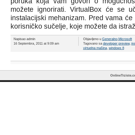
poruka koja vam govori o mogućnost
možete ignorirati. VirtualBox će se u
instalacijski mehanizam. Pred vama će
korisničko sučelje, koje možete da istraž
Napisao admin
Objavljeno u
Generalno
,
Microsoft
16 Septembra, 2011 at 9:09 am
Tagovano sa
developer preview
,
in
virtuelna mašina
,
windows 8
OnlineTrziste.