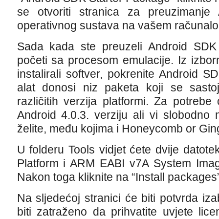
se otvoriti stranica za preuzimanj
operativnog sustava na vašem računalo,
Sada kada ste preuzeli Android SDK i
početi sa procesom emulacije. Iz izborni
instalirali softver, pokrenite Android 
alat donosi niz paketa koji se sastoje
različitih verzija platformi. Za potreb
Android 4.0.3. verziju ali vi slobodno 
želite, među kojima i Honeycomb or Gin
U folderu Tools vidjet ćete dvije datote
Platform i ARM EABI v7A System Image 
Nakon toga kliknite na “Install package
Na sljedećoj stranici će biti potvrda iz
biti zatraženo da prihvatite uvjete lice