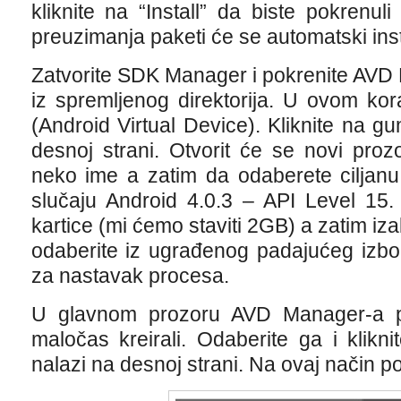
kliknite na “Install” da biste pokrenu
preuzimanja paketi će se automatski insta
Zatvorite SDK Manager i pokrenite AVD Ma
iz spremljenog direktorija. U ovom ko
(Android Virtual Device). Kliknite na 
desnoj strani. Otvorit će se novi pro
neko ime a zatim da odaberete ciljanu
slučaju Android 4.0.3 – API Level 15.
kartice (mi ćemo staviti 2GB) a zatim izabe
odaberite iz ugrađenog padajućeg izbor
za nastavak procesa.
U glavnom prozoru AVD Manager-a po
maločas kreirali. Odaberite ga i klikn
nalazi na desnoj strani. Na ovaj način p