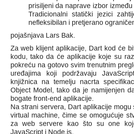
prisiljeni da naprave izbor između 
Tradicionalni statički jezici zahti
nefleksibilan i pretjerano ograniče
pojašnjava Lars Bak.
Za web klijent aplikacije, Dart kod će b
kodu, tako da će aplikacije koje su ra
pokreću na gotovo svim trenutnim pregl
uređajima koji podržavaju JavaScrip
knjižnica na temelju nacrta specifi
Object Model, tako da je namijenjen d
bogate front-end aplikacije.
Na strani servera, Dart aplikacije mogu s
virtual machine, čime se omogućuje stv
za web servere kao što su one koj
JavaScript i Node.js.