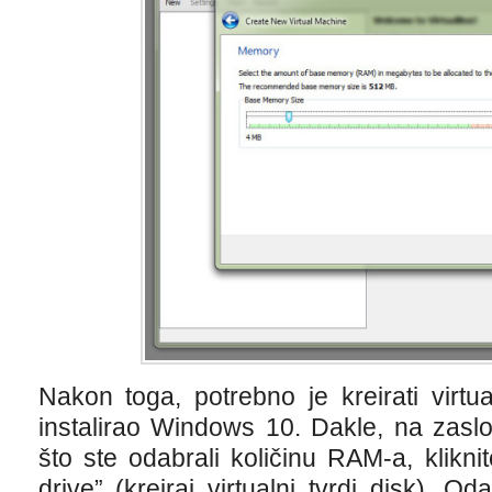
Nakon toga, potrebno je kreirati virtua
instalirao Windows 10. Dakle, na zaslo
što ste odabrali količinu RAM-a, klikni
drive” (kreiraj virtualni tvrdi disk). O