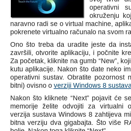
operativni 
okruženju ko
naravno radi se o virtual machine, apli
pokrenete virtualno računalo na svom r
Ono što treba da uradite jeste da inst
završili, otvorite aplikaciju, i počnite k
Za početak, kliknite na gumb “New”, koji
kutu aplikacije. Nakon što date neko 
operativni sustav. Obratite pozornost n
bitni) ovisno o
verziji Windows 8 sustav
Nakon što kliknete “Next” pojavit će se
memorije želite odvojiti za virtualni 
verzija sustava Windows 8 zahtijeva m
bitna verziju dva gigabajta. Što više 
bolje. Nakon toga kliknite “Next”.