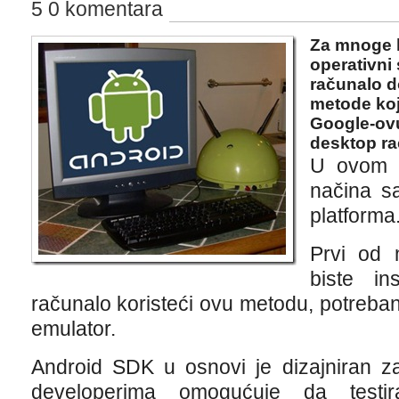
5 0 komentara
Za mnoge ko
operativni
računalo d
metode ko
Google-ov
desktop ra
U ovom č
načina s
platforma
Prvi od 
biste in
računalo koristeći ovu metodu, potreba
emulator.
Android SDK u osnovi je dizajniran z
developerima omogućuje da testira