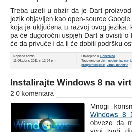
Treba uzeti u obzir da je Dart proizvo
jezik objavljen kao open-source Google
koja je uključena u razvoj ovog jezika, 
pa će dugoročni uspjeh Dart-a ovisiti o 
će da privuće i da li će dobiti podršku os
Napisao admin
Objavljeno u
Generalno
11 Oktobra, 2011 at 12:34 pm
Tagovano sa
dart
,
goolge
,
javascrip
programski jezik
,
virtual machine
Instalirajte Windows 8 na vi
2 0 komentara
Mnogi koris
Windows 8 D
obveze da mo
svoj tvrdi 