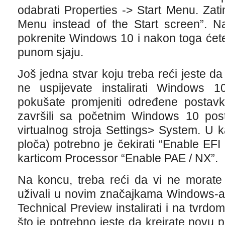
odabrati Properties -> Start Menu. Zati
Menu instead of the Start screen”. N
pokrenite Windows 10 i nakon toga ćete v
punom sjaju.
Još jedna stvar koju treba reći jeste 
ne uspijevate instalirati Windows 10
pokušate promjeniti određene postavk
završili sa početnim Windows 10 post
virtualnog stroja Settings> System. U 
ploča) potrebno je čekirati “Enable EF
karticom Processor “Enable PAE / NX”.
Na koncu, treba reći da vi ne morate kr
uživali u novim značajkama Windows-a
Technical Preview instalirati i na tvrd
što je potrebno jeste da kreirate novu p