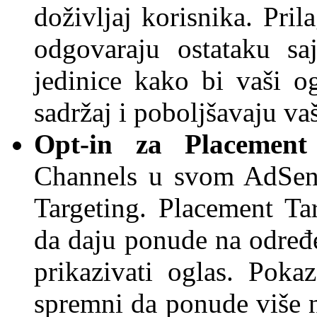
doživljaj korisnika. Pril
odgovaraju ostataku sa
jedinice kako bi vaši o
sadržaj i poboljšavaju vaš
Opt-in za
Placement
Channels u svom AdSens
Targeting. Placement T
da daju ponude na određ
prikazivati oglas. Poka
spremni da ponude više 