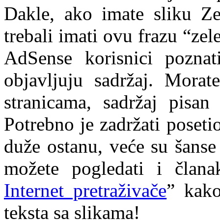
Dakle, ako imate sliku Ze
trebali imati ovu frazu “zel
AdSense korisnici poznat
objavljuju sadržaj. Morat
stranicama, sadržaj pisan
Potrebno je zadržati poseti
duže ostanu, veće su šanse
možete pogledati i člana
Internet pretraživače
” kako
teksta sa slikama!