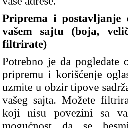
vaše adrese.
Priprema i postavljanje 
vašem sajtu (boja, veli
filtrirate)
Potrebno je da pogledate 
pripremu i korišćenje ogla
uzmite u obzir tipove sadrž
vašeg sajta. Možete filtrir
koji nisu povezini sa va
mogućnost da se besmis