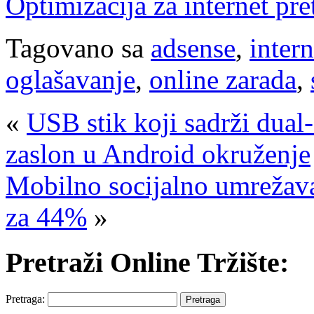
Optimizacija za internet pre
Tagovano sa
adsense
,
inter
oglašavanje
,
online zarada
,
«
USB stik koji sadrži dual
zaslon u Android okruženje
Mobilno socijalno umrežava
za 44%
»
Pretraži Online Tržište:
Pretraga: