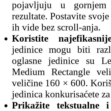
pojavljuju u gornjem 
rezultate. Postavite svoj
ih vide bez scroll-anja.
Koristite
najefikasni
jedinice mogu biti razl
oglasne jedinice su L
Medium Rectangle vel
veličine 160 × 600. Kori
jedinica konkurisaćete za
Prikažite tekstualne i