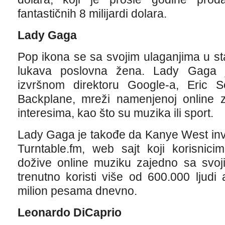
fantastičnih 8 milijardi dolara.
Lady Gaga
Pop ikona se sa svojim ulaganjima u s
lukava poslovna žena. Lady Gaga j
izvršnom direktoru Google-a, Eric Sc
Backplane, mreži namenjenoj online z
interesima, kao što su muzika ili sport.
Lady Gaga je takođe da Kanye West inve
Turntable.fm, web sajt koji korisnic
dožive online muziku zajedno sa svojim
trenutno koristi više od 600.000 ljudi
milion pesama dnevno.
Leonardo DiCaprio