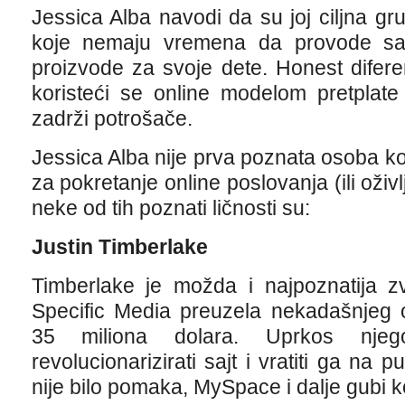
Jessica Alba navodi da su joj ciljna g
koje nemaju vremena da provode sat
proizvode za svoje dete. Honest difer
koristeći se online modelom pretplate
zadrži potrošače.
Jessica Alba nije prva poznata osoba koj
za pokretanje online poslovanja (ili oži
neke od tih poznati ličnosti su:
Justin Timberlake
Timberlake je možda i najpoznatija zv
Specific Media preuzela nekadašnjeg 
35 miliona dolara. Uprkos nje
revolucionarizirati sajt i vratiti ga na 
nije bilo pomaka, MySpace i dalje gubi 