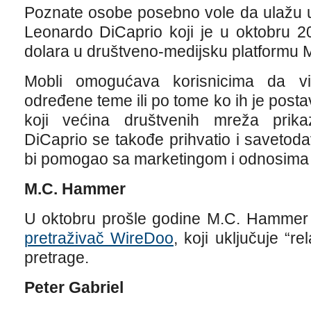
Poznate osobe posebno vole da ulažu u
Leonardo DiCaprio koji je u oktobru 2
dolara u društveno-medijsku platformu M
Mobli omogućava korisnicima da vi
određene teme ili po tome ko ih je postav
koji većina društvenih mreža prikaz
DiCaprio se takođe prihvatio i savetod
bi pomogao sa marketingom i odnosima 
M.C. Hammer
U oktobru prošle godine M.C. Hammer j
pretraživač WireDoo
, koji uključuje “r
pretrage.
Peter Gabriel