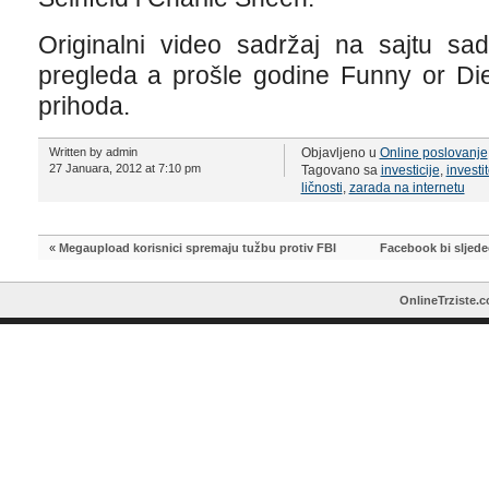
Originalni video sadržaj na sajtu sa
pregleda a prošle godine Funny or Die
prihoda.
Written by admin
Objavljeno u
Online poslovanje
27 Januara, 2012 at 7:10 pm
Tagovano sa
investicije
,
investit
ličnosti
,
zarada na internetu
«
Megaupload korisnici spremaju tužbu protiv FBI
Facebook bi sljedeć
OnlineTrziste.