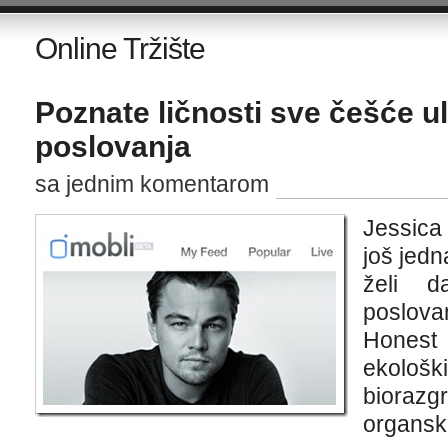
Online Tržište
Poznate ličnosti sve češće ul
poslovanja
sa jednim komentarom
Jessica
još jedn
želi 
poslova
Honest 
ekološ
biora
organsk