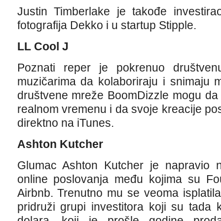
Justin Timberlake je takođe investira
fotografija Dekko i u startup Stipple.
LL Cool J
Poznati reper je pokrenuo društve
muzičarima da kolaboriraju i snimaju m
društvene mreže BoomDizzle mogu da
realnom vremenu i da svoje kreacije post
direktno na iTunes.
Ashton Kutcher
Glumac Ashton Kutcher je napravio n
online poslovanja među kojima su Fou
Airbnb. Trenutno mu se veoma isplatil
pridruži grupi investitora koji su tada 
dolara, koji je prošle godine prod