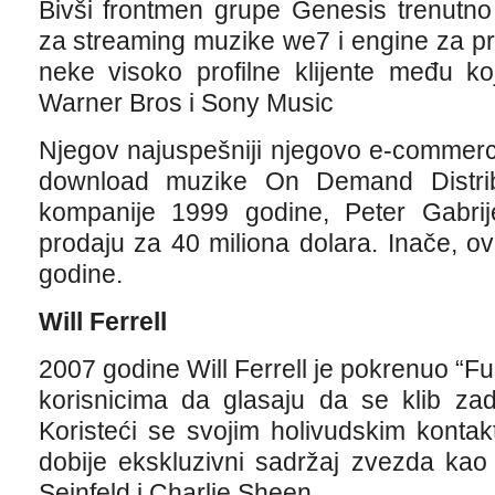
Bivši frontmen grupe Genesis trenutno 
za streaming muzike we7 i engine za pre
neke visoko profilne klijente među k
Warner Bros i Sony Music
Njegov najuspešniji njegovo e-commerc
download muzike On Demand Distrib
kompanije 1999 godine, Peter Gabrij
prodaju za 40 miliona dolara. Inače, o
godine.
Will Ferrell
2007 godine Will Ferrell je pokrenuo “F
korisnicima da glasaju da se klib zadr
Koristeći se svojim holivudskim kontak
dobije ekskluzivni sadržaj zvezda kao
Seinfeld i Charlie Sheen.