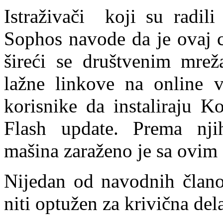
Istraživači koji su radil
Sophos navode da je ovaj c
šireći se društvenim mreža
lažne linkove na online v
korisnike da instaliraju 
Flash update. Prema nj
mašina zaraženo je sa ovim
Nijedan od navodnih člano
niti optužen za krivična de