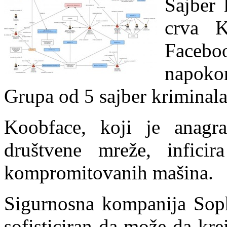
Sajber 
crva K
Faceboo
napoko
Grupa od 5 sajber kriminalac
Koobface, koji je anagr
društvene mreže, infici
kompromitovanih mašina.
Sigurnosna kompanija Soph
sofisticiran da može da kre