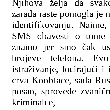
Njihova želja da svak
zarada raste pomogla je 
identifikovanju. Naime,
SMS obavesti o tome 
znamo jer smo čak usp
brojeve telefona. Ev
istraživanje, locirajući 
crva Koobface, sada Rusk
posao, sprovede zvaničn
kriminalce,