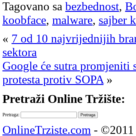
Tagovano sa
bezbednost
,
B
koobface
,
malware
,
sajber 
«
7 od 10 najvrijednijih bra
sektora
Google će sutra promjeniti 
protesta protiv SOPA
»
Pretraži Online Tržište:
Pretraga:
OnlineTrziste.com
- ©2011 