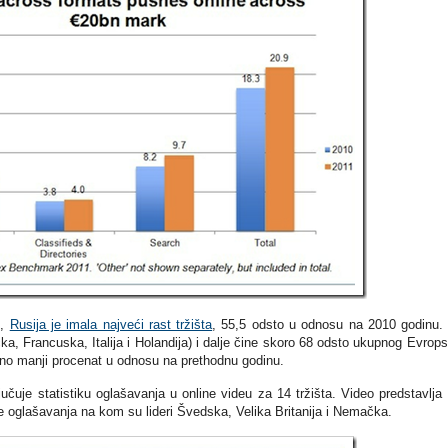
o,
Rusija je imala najveći rast tržišta
, 55,5 odsto u odnosu na 2010 godinu.
čka, Francuska, Italija i Holandija) i dalje čine skoro 68 odsto ukupnog Evrop
atno manji procenat u odnosu na prethodnu godinu.
učuje statistiku oglašavanja u online videu za 14 tržišta. Video predstavlja
ne oglašavanja na kom su lideri Švedska, Velika Britanija i Nemačka.