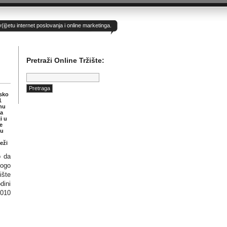
)etu internet poslovanja i online marketinga.
Pretraži Online Tržište:
Pretraga:
psko
1
nu
ja
i u
e
 u
eži
o da
nogo
ište
dini
2010