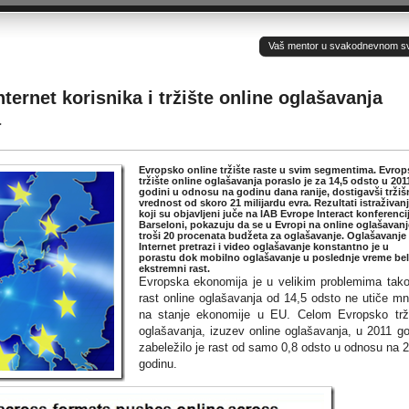
Vaš mentor u svakodnevnom sv(ij
ternet korisnika i tržište online oglašavanja
a
Evropsko online tržište raste u svim segmentima. Evro
tržište online oglašavanja poraslo je za 14,5 odsto u 201
godini u odnosu na godinu dana ranije, dostigavši tržiš
vrednost od skoro 21 milijardu evra. Rezultati istraživan
koji su objavljeni juče na IAB Evrope Interact konferencij
Barseloni, pokazuju da se u Evropi na online oglašavanj
troši 20 procenata budžeta za oglašavanje. Oglašavanje
Internet pretrazi i video oglašavanje konstantno je u
porastu dok mobilno oglašavanje u poslednje vreme bel
ekstremni rast.
Evropska ekonomija je u velikim problemima tak
rast online oglašavanja od 14,5 odsto ne utiče m
na stanje ekonomije u EU. Celom Evropsko trž
oglašavanja, izuzev online oglašavanja, u 2011 go
zabeležilo je rast od samo 0,8 odsto u odnosu na 
godinu.