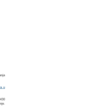
anja
ra u
 430
nje.