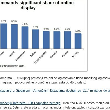
eoma mali. U ukupnoj potrošnji za online oglašavanje udeo mobilnog oglašav
naglasiti njegovu veliku prosečnu stopu rasta od 45,6 odsto.
lašavanje u Sjedinjenim Američkim Državama dostigli su 31,7 milijardu dola
orišćenju Interneta u 28 Evropskih zemalja
. Trenutno 65% ili nešto manje od
ći se sa četiri vrste uređaja, računar, mobilni telefon, tablet i konzola za igra