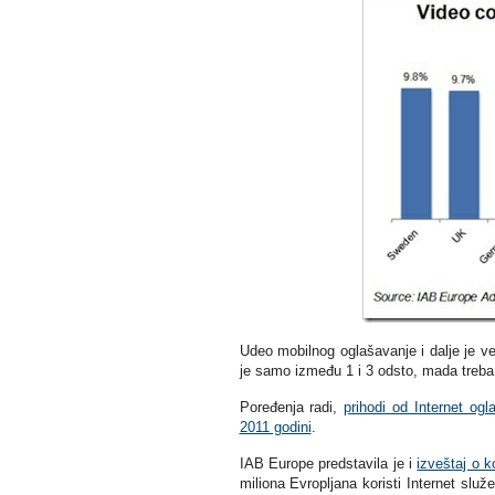
Udeo mobilnog oglašavanje i dalje je v
je samo između 1 i 3 odsto, mada treba 
Poređenja radi,
prihodi od Internet og
2011 godini
.
IAB Europe predstavila je i
izveštaj o k
miliona Evropljana koristi Internet služe