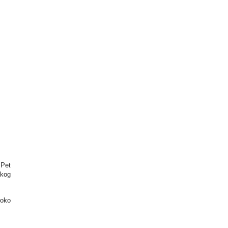
 Pet
skog
 oko