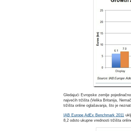
Gledajući Evropske zemlje pojedinačn
najvećih tržišta (Velika Britanija, Nema
tržišta online oglašavanja, što je nezn
IAB Europe AdEx Benchmark 2011
uklj
8,2 odsto ukupne vrednosti tržišta onli