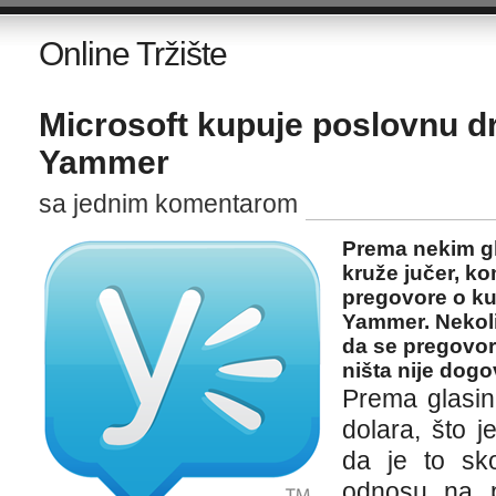
Online Tržište
Microsoft kupuje poslovnu 
Yammer
sa jednim komentarom
Prema nekim gl
kruže jučer, ko
pregovore o ku
Yammer. Nekoli
da se pregovori
ništa nije dog
Prema glasin
dolara, što j
da je to sko
odnosu na po