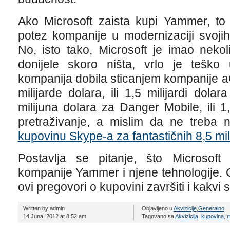
Ako Microsoft zaista kupi Yammer, to 
potez kompanije u modernizaciji svojih
No, isto tako, Microsoft je imao nekol
donijele skoro ništa, vrlo je teško u
kompanija dobila sticanjem kompanije aQu
milijarde dolara, ili 1,5 milijardi dol
milijuna dolara za Danger Mobile, ili 
pretraživanje, a mislim da ne treba n
kupovinu Skype-a za fantastičnih 8,5 mili
Postavlja se pitanje, što Microsoft 
kompanije Yammer i njene tehnologije. 
ovi pregovori o kupovini završiti i kakvi 
Written by admin
Objavljeno u
Akvizicije
,
Generalno
14 Juna, 2012 at 8:52 am
Tagovano sa
Akvizicija
,
kupovina
,
m