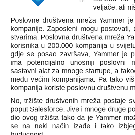
veljače, ali n
Poslovne društvena mreža Yammer je
kompanije. Zaposleni mogu postovati, dje
stvarima. Poslovna društvena mreža Ya
korisnika u 200.000 kompanija u svijetu
gdje se posao završava, Yammer je 
ima potencijalno unosniji poslovni
sastavni alat za mnoge startupe, a takođ
među većim kompanijama. Pa tako viš
kompanija koriste poslovnu društvenu 
No, tržište društvenih mreža postaje s
poput Salesforce, Jive i mnoge druge p
dio ovog tržišta tako da je Yammer mož
se na neki način izađe i tako izbje
budućnost.