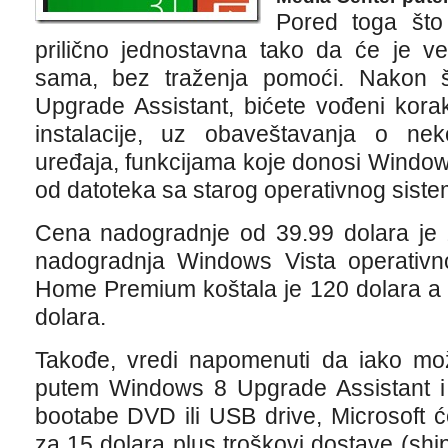
Pored toga što 
prilično jednostavna tako da će je ve
sama, bez traženja pomoći. Nakon 
Upgrade Assistant, bićete vođeni kor
instalacije, uz obaveštavanja o nekom
uređaja, funkcijama koje donosi Window
od datoteka sa starog operativnog sistem
Cena nadogradnje od 39.99 dolara je za
nadogradnja Windows Vista operativ
Home Premium koštala je 120 dolara a
dolara.
Takođe, vredi napomenuti da iako mož
putem Windows 8 Upgrade Assistant i 
bootabe DVD ili USB drive, Microsoft
za 15 dolara plus troškovi dostave (shi