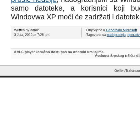
samo datoteke, a korisnici koji bu
Windovwa XP moći će zadržati i datoteke 
Written by admin
Objavljeno u
Generalno
,
Microsoft
3 Jula, 2012 at 7:28 am
Tagovano sa
nadogradnja
,
operativ
«
VLC player konačno dostupan na Android uređajima
Vrednost Srpskog tržišta di
OnlineTrziste.