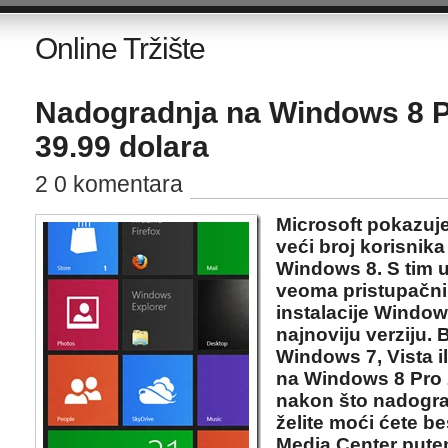
Online Tržište
Nadogradnja na Windows 8 
39.99 dolara
2 0 komentara
Microsoft pokazuje
veći broj korisnika
Windows 8. S tim u
veoma pristupačni
instalacije Windo
najnoviju verziju. B
Windows 7, Vista i
na Windows 8 Pro 
nakon što nadograd
želite moći ćete b
Media Center putem