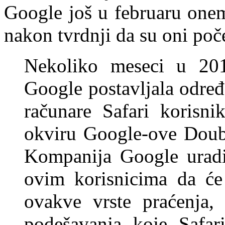
Google još u februaru onem
nakon tvrdnji da su oni poče
Nekoliko meseci u 20
Google postavljala odre
računare Safari korisni
okviru Google-ove Doubl
Kompanija Google uradil
ovim korisnicima da će 
ovakve vrste praćenja,
podešavanja koje Safari