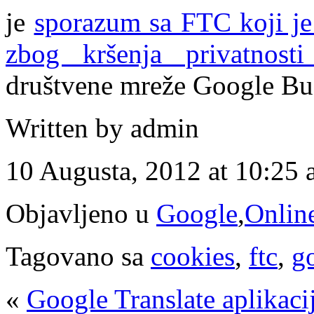
je
sporazum sa FTC koji je
zbog kršenja privatnosti
društvene mreže Google Bu
Written by admin
10 Augusta, 2012 at 10:25
Objavljeno u
Google
,
Onlin
Tagovano sa
cookies
,
ftc
,
g
«
Google Translate aplikacij