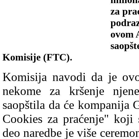
za pra
podraz
ovom A
saopšt
Komisije (FTC).
Komisija navodi da je ovo
nekome za kršenje njene
saopštila da će kompanija 
Cookies za praćenje" koji 
deo naredbe je više ceremo