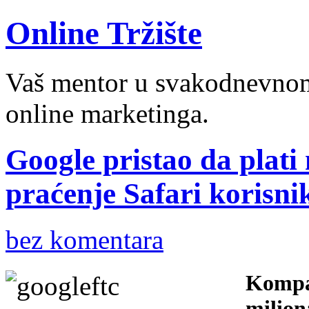
Online Tržište
Vaš mentor u svakodnevnom 
online marketinga.
Google pristao da plati
praćenje Safari korisni
bez komentara
Kompan
milion