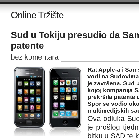
Online Tržište
Sud u Tokiju presudio da Sa
patente
bez komentara
Rat Apple-a i Sam
vodi na Sudovima 
je završena, Sud u
kojoj kompanija S
prekršila patente
Spor se vodio oko
multimedijskih sa
Ova odluka Suda
je prošlog tjed
bitku u SAD te 