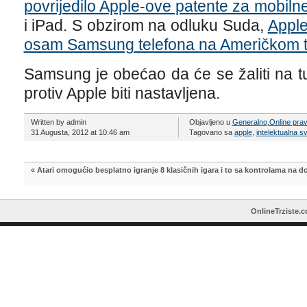
povrijedilo Apple-ove patente za mobiln
i iPad. S obzirom na odluku Suda,
Apple
osam Samsung telefona na Američkom t
Samsung je obećao da će se žaliti na t
protiv Apple biti nastavljena.
Written by admin
Objavljeno u
Generalno
,
Online pra
31 Augusta, 2012 at 10:46 am
Tagovano sa
apple
,
intelektualna sv
«
Atari omogućio besplatno igranje 8 klasičnih igara i to sa kontrolama na do
OnlineTrziste.