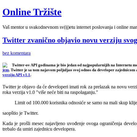
Online Tržište
Vaš mentor u svakodnevnom sv(ij)etu internet poslovanja i online mar
Twitter zvanično objavio novu verziju svo
bez komentara
Twitter-ov API godinama je bio jedan od najpopularnijih na Internetu 
jem
. Twitter je sa tom najavom poljuljao svoj odnos da developer zajednicom 
verziju API v1.1
.
Twitter je objavo da će developeri imati rok za prelazak na novu ver
roka verzija v1.0 "više neće biti na raspolaganju."
Limit od 100.000 korisnika odnosiće se samo na mali skup klijen
saopštio je Twitter.
Kada je prošli mesec najavljeno uvođenje ovoga ograničenja develope
trebalo da umiri zajednicu developera.