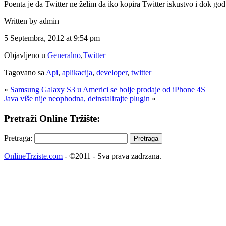
Poenta je da Twitter ne želim da iko kopira Twitter iskustvo i dok god r
Written by admin
5 Septembra, 2012 at 9:54 pm
Objavljeno u
Generalno
,
Twitter
Tagovano sa
Api
,
aplikacija
,
developer
,
twitter
«
Samsung Galaxy S3 u Americi se bolje prodaje od iPhone 4S
Java više nije neophodna, deinstalirajte plugin
»
Pretraži Online Tržište:
Pretraga:
OnlineTrziste.com
- ©2011 - Sva prava zadrzana.