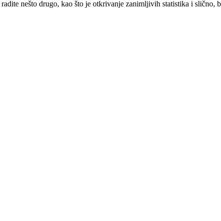
adite nešto drugo, kao što je otkrivanje zanimljivih statistika i slično, 