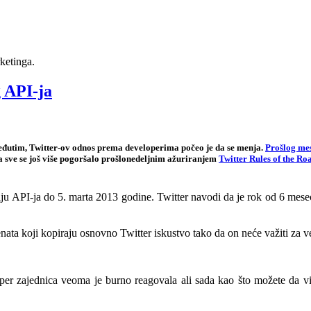
ketinga.
g API-ja
međutim, Twitter-ov odnos prema developerima počeo je da se menja.
Prošlog mes
a sve se još više pogoršalo prošlonedeljnim ažuriranjem
Twitter Rules of the Ro
ziju API-ja do 5. marta 2013 godine. Twitter navodi da je rok od 6 mes
ata koji kopiraju osnovno Twitter iskustvo tako da on neće važiti za v
r zajednica veoma je burno reagovala ali sada kao što možete da vidi