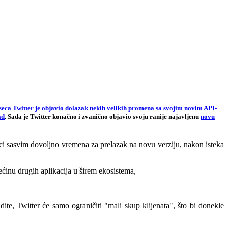
eca Twitter je objavio dolazak nekih velikih promena sa svojim novim API-
ad
. Sada je Twitter konačno i zvanično objavio svoju ranije najavljenu
novu
eci sasvim dovoljno vremena za prelazak na novu verziju, nakon isteka
ećinu drugih aplikacija u širem ekosistema,
te, Twitter će samo ograničiti "mali skup klijenata", što bi donekle