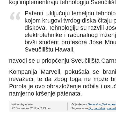
koji implementiraju tehnologiju Sveučiliš
Patenti uključuju temeljnu tehnolo
kojom krugovi tvrdog diska čitaju
diskova. Tehnologiju su razvili Jo
elektrotehnike i računalnog inžen
bivši student profesora Jose Mou
Sveučilištu Hawaii,
navodi se u priopćenju Sveučilišta Carn
Kompanija Marvell, pokušala se brani
nevažeći, te da zbog toga ne može bit
Porota je ovo obrazloženje odbila i os
namjerno kršenje patenata.
Written by admin
Objavljeno u
Generalno
,
Online pra
27 Decembra, 2012 at 2:43 pm
Tagovano sa
čip
,
hard disk
,
marvell