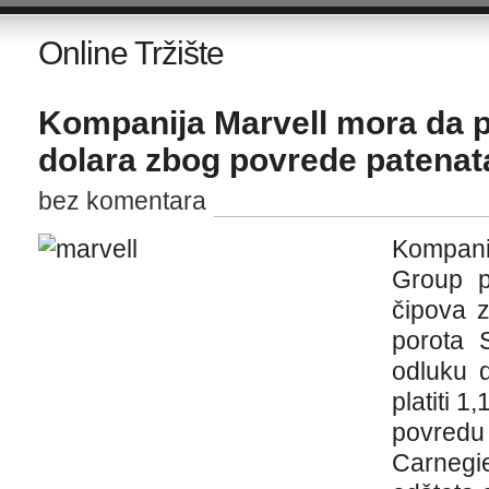
Online Tržište
Kompanija Marvell mora da pla
dolara zbog povrede patenat
bez komentara
Kompan
Group p
čipova 
porota 
odluku 
platiti 1
povredu
Carnegi