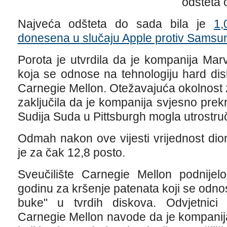
odšteta 
Najveća odšteta do sada bila je
1,
donesena u slučaju Apple protiv Samsu
Porota je utvrdila da je kompanija Marv
koja se odnose na tehnologiju hard dis
Carnegie Mellon. Otežavajuća okolnost za
zaključila da je kompanija svjesno prekr
Sudija Suda u Pittsburgh mogla utrostruči
Odmah nakon ove vijesti vrijednost dio
je za čak 12,8 posto.
Sveučilište Carnegie Mellon podnije
godinu za kršenje patenata koji se odnos
buke" u tvrdih diskova. Odvjetnici k
Carnegie Mellon navode da je kompanija