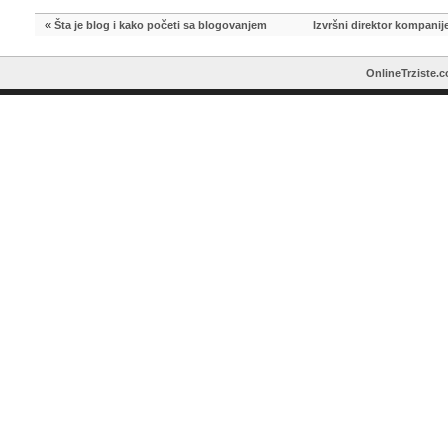
«
Šta je blog i kako početi sa blogovanjem
Izvršni direktor kompanij
OnlineTrziste.