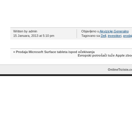
Written by admin
Objavljeno u
Akvizicije
,
Generalno
15 Januara, 2013 at 5:10 pm
Tagovano sa
Dell
,
investitori
,
proda
«
Prodaja Microsoft Surface tableta ispod očekivanja
Evropski potrošači tuže Apple zbo
OnlineTrziste.