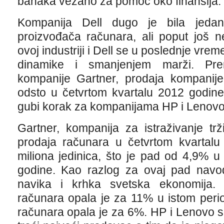
banaka vezano za pomoć oko finansija.
Kompanija Dell dugo je bila jedan
proizvođača računara, ali poput još n
ovoj industriji i Dell se u poslednje vr
dinamike i smanjenjem marži. Pr
kompanije Gartner, prodaja kompanij
odsto u četvrtom kvartalu 2012 godin
gubi korak za kompanijama HP i Lenovo
Gartner, kompanija za istraživanje tr
prodaja računara u četvrtom kvartalu
miliona jedinica, što je pad od 4,9% u
godine. Kao razlog za ovaj pad navo
navika i krhka svetska ekonomija. 
računara opala je za 11% u istom peri
računara opala je za 6%. HP i Lenovo su 