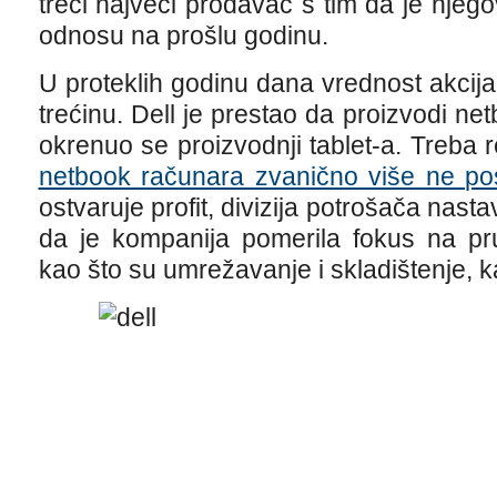
treći najveći prodavac s tim da je nje
odnosu na prošlu godinu.
U proteklih godinu dana vrednost akcij
trećinu. Dell je prestao da proizvodi n
okrenuo se proizvodnji tablet-a. Treba
netbook računara zvanično više ne pos
ostvaruje profit, divizija potrošača nast
da je kompanija pomerila fokus na pr
kao što su umrežavanje i skladištenje, ka