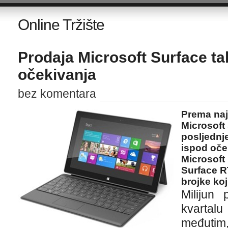
Online Tržište
Prodaja Microsoft Surface ta
očekivanja
bez komentara
Prema naj
Microsoft 
posljednj
ispod oče
Microsoft
Surface RT
brojke koj
Milijun 
kvartalu 
međutim