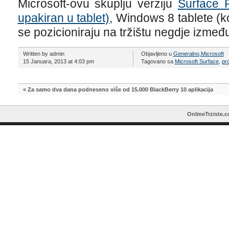
Microsoft-ovu skuplju verziju
Surface P
upakiran u tablet)
, Windows 8 tablete (koj
se pozicioniraju na tržištu negdje između
Written by admin
Objavljeno u
Generalno
,
Microsoft
15 Januara, 2013 at 4:03 pm
Tagovano sa
Microsoft Surface
,
pr
«
Za samo dva dana podneseno više od 15.000 BlackBerry 10 aplikacija
OnlineTrziste.