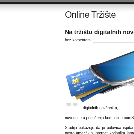
Online Tržište
Na tržištu digitalnih no
bez komentara
digitalnih novčanika,
navodi se u priopćenju kompanije comS
Studija pokazuje da je polovica ispita
posto američkih Internet korisnika ispr