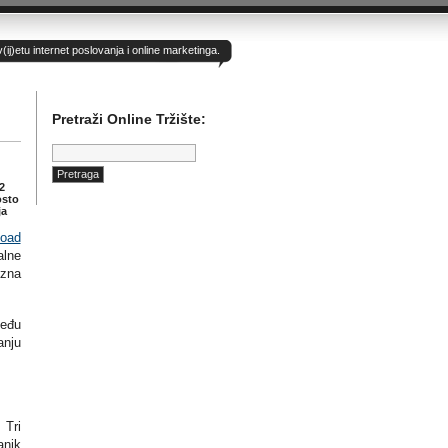
)etu internet poslovanja i online marketinga.
Pretraži Online Tržište:
Pretraga:
2
osto
ja
Road
alne
 zna
među
anju
 Tri
anik