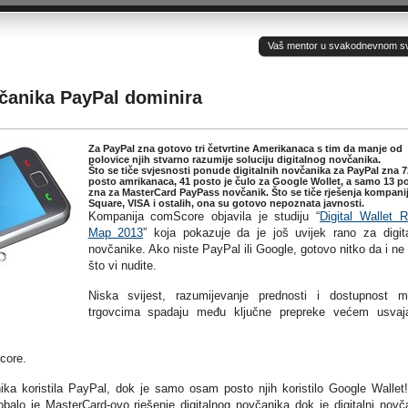
Vaš mentor u svakodnevnom sv(ij
včanika PayPal dominira
Za PayPal zna gotovo tri četvrtine Amerikanaca s tim da manje od
polovice njih stvarno razumije soluciju digitalnog novčanika.
Što se tiče svjesnosti ponude digitalnih novčanika za PayPal zna 7
posto amrikanaca, 41 posto je čulo za Google Wollet, a samo 13 p
zna za MasterCard PayPass novčanik. Što se tiče rješenja kompani
Square, VISA i ostalih, ona su gotovo nepoznata javnosti.
Kompanija comScore objavila je studiju “
Digital Wallet 
Map 2013
” koja pokazuje da je još uvijek rano za digit
novčanike. Ako niste PayPal ili Google, gotovo nitko da i ne
što vi nudite.
Niska svijest, razumijevanje prednosti i dostupnost 
trgovcima spadaju među ključne prepreke većem usvaj
core.
nika koristila PayPal, dok je samo osam posto njih koristilo Google Wallet!
obalo je MasterCard-ovo rješenje digitalnog novčanika dok je digitalni novč