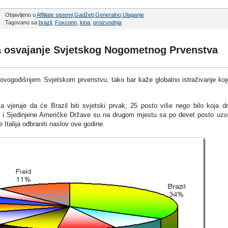
Objavljeno u
Affiliate sistemi
,
Gadžeti
,
Generalno
,
Ulaganje
Tagovano sa
brazil
,
Foxconn
,
kina
,
proizvodnja
 za osvajanje Svjetskog Nogometnog Prvenstva
 ovogodišnjem Svjetskom prvenstvu, tako bar kaže globalno istraživanje koj
a vjeruje da će Brazil biti svjetski prvak, 25 posto više nego bilo koja d
 i Sjedinjene Američke Države su na drugom mjestu sa po devet posto uzo
 Italija odbraniti naslov ove godine.