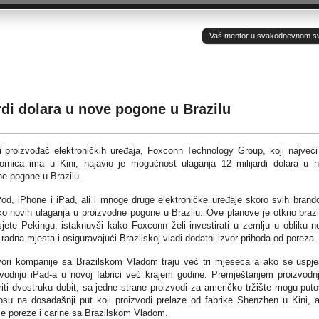
Vaš mentor u svakodnevnom sv(ij
rdi dolara u nove pogone u Brazilu
i proizvođač elektroničkih uređaja, Foxconn Technology Group, koji najveći
vornica ima u Kini, najavio je mogućnost ulaganja 12 milijardi dolara u 
ne pogone u Brazilu.
Pod, iPhone i iPad, ali i mnoge druge elektroničke uređaje skoro svih brand
o novih ulaganja u proizvodne pogone u Brazilu. Ove planove je otkrio brazi
ete Pekingu, istaknuvši kako Foxconn želi investirati u zemlju u obliku n
radna mjesta i osiguravajući Brazilskoj vladi dodatni izvor prihoda od poreza.
ri kompanije sa Brazilskom Vladom traju već tri mjeseca a ako se uspj
odnju iPad-a u novoj fabrici već krajem godine. Premještanjem proizvodn
ti dvostruku dobit, sa jedne strane proizvodi za američko tržište mogu puto
u na dosadašnji put koji proizvodi prelaze od fabrike Shenzhen u Kini, 
že poreze i carine sa Brazilskom Vladom.