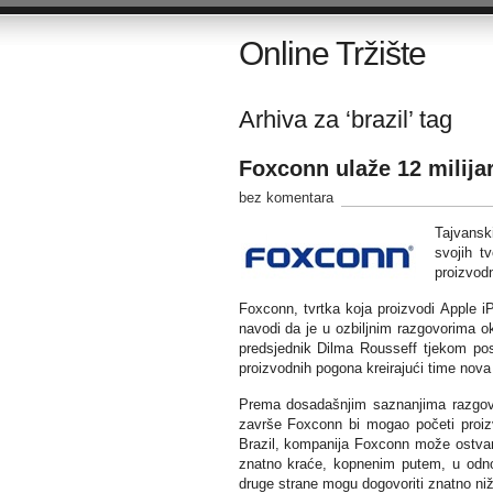
Online Tržište
Arhiva za ‘brazil’ tag
Foxconn ulaže 12 milija
bez komentara
Tajvansk
svojih t
proizvod
Foxconn, tvrtka koja proizvodi Apple i
navodi da je u ozbiljnim razgovorima ok
predsjednik Dilma Rousseff tjekom posj
proizvodnih pogona kreirajući time nova 
Prema dosadašnjim saznanjima razgovo
završe Foxconn bi mogao početi proizv
Brazil, kompanija Foxconn može ostvari
znatno kraće, kopnenim putem, u odnos
druge strane mogu dogovoriti znatno ni