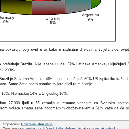
nja pokazuju bolji uvid u to kako u različitim dijelovima svijeta vide Svje
ija preferiraju Brazilu. Nije iznenađujuće, 57% Latinske Amerike, uključujući
iti prvak.
Brazil je Sjeverna Amerika. 46% regije, uključujući 50% US ispitanika kažu d
vo. Samo četiri posto ostatka svijeta dijeli to mišljenje.
je 15%, Njemačkoj 14% a Engleskoj 10%.
ketirao 27.000 ljudi u 55 zemalja o temama vezanim za Svjetsko prvens
 širom svijeta smatra sebe nogometnim obožavateljem a 51% kaže da će pra
Objavljeno u
Generalno
,
Istraživanje
Tagovano sa
argentina
,
brazil
,
favorit
,
italija
,
Nielsen
,
njemačka
,
nogomet
,
svjetsko