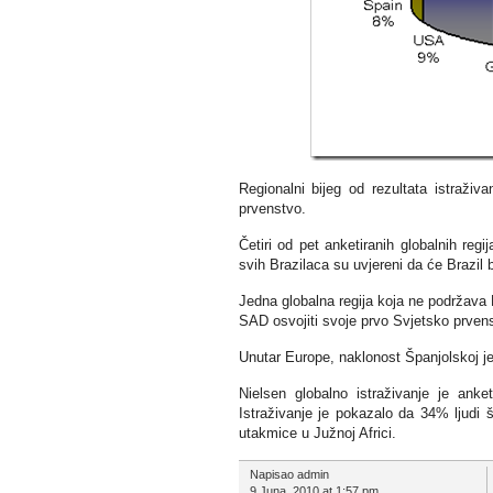
Regionalni bijeg od rezultata istraživa
prvenstvo.
Četiri od pet anketiranih globalnih reg
svih Brazilaca su uvjereni da će Brazil b
Jedna globalna regija koja ne podržava 
SAD osvojiti svoje prvo Svjetsko prvenst
Unutar Europe, naklonost Španjolskoj 
Nielsen globalno istraživanje je an
Istraživanje je pokazalo da 34% ljudi
utakmice u Južnoj Africi.
Napisao admin
9 Juna, 2010 at 1:57 pm