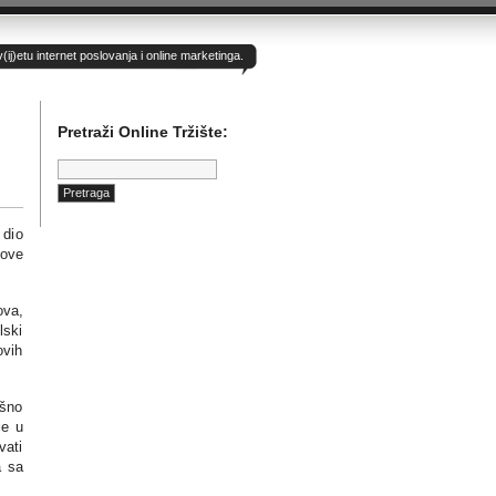
)etu internet poslovanja i online marketinga.
Pretraži Online Tržište:
Pretraga:
 dio
nove
ova,
lski
ovih
ešno
je u
vati
a sa