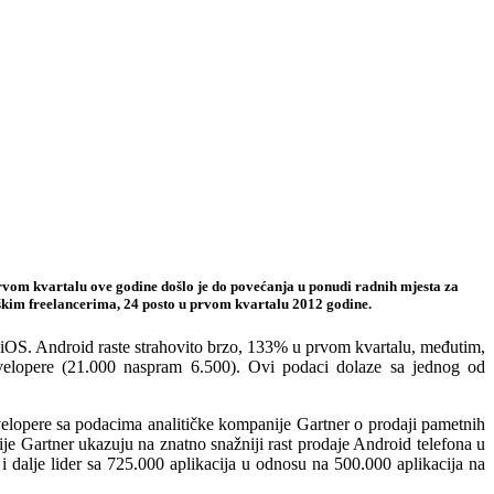
rvom kvartalu ove godine došlo je do povećanja u ponudi radnih mjesta za
nškim freelancerima, 24 posto u prvom kvartalu 2012 godine.
 iOS. Android raste strahovito brzo, 133% u prvom kvartalu, međutim,
velopere (21.000 naspram 6.500). Ovi podaci dolaze sa jednog od
elopere sa podacima analitičke kompanije Gartner o prodaji pametnih
je Gartner ukazuju na znatno snažniji rast prodaje Android telefona u
i dalje lider sa 725.000 aplikacija u odnosu na 500.000 aplikacija na