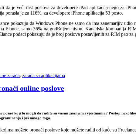
di da je veći rast poslova za developere iPad aplikacija nego za iPho
ija porasla je za 116%, za developere iPhone aplikacija 53 posto.
lance pokazuju da Windows Phone ne samo da ima zanemarljiv udio na 
 na Elance, samo 36% na godišnjem nivou. Kanadska kompanija RIM, t
a. Elance podaci pokazuju da je broj poslova postavljenih za RIM pao z
line zarada
,
zarada sa aplikacijama
ronaći online poslove
ine posao koji bi mogli da radite sa vašim znanjem i vještinama? Postoji nekoli
rogramiranja i još mnogo toga.
a kojima možete pronaći poslove koje možete raditi od kuće su Freela