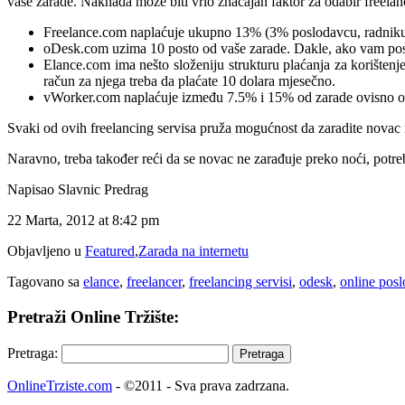
vaše zarade. Naknada može biti vrlo značajan faktor za odabir freelan
Freelance.com naplaćuje ukupno 13% (3% poslodavcu, radniku 
oDesk.com uzima 10 posto od vaše zarade. Dakle, ako vam poslo
Elance.com ima nešto složeniju strukturu plaćanja za korište
račun za njega treba da plaćate 10 dolara mjesečno.
vWorker.com naplaćuje između 7.5% i 15% od zarade ovisno od ser
Svaki od ovih freelancing servisa pruža mogućnost da zaradite novac n
Naravno, treba također reći da se novac ne zarađuje preko noći, potreb
Napisao Slavnic Predrag
22 Marta, 2012 at 8:42 pm
Objavljeno u
Featured
,
Zarada na internetu
Tagovano sa
elance
,
freelancer
,
freelancing servisi
,
odesk
,
online posl
Pretraži Online Tržište:
Pretraga:
OnlineTrziste.com
- ©2011 - Sva prava zadrzana.