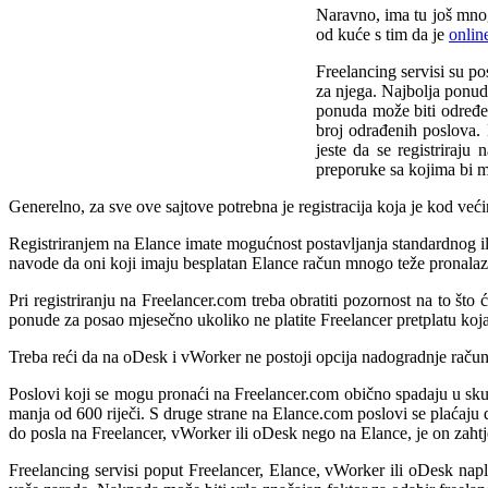
Naravno, ima tu još mnog
od kuće s tim da je
onlin
Freelancing servisi su po
za njega. Najbolja ponud
ponuda može biti određe
broj odrađenih poslova.
jeste da se registriraju
preporuke sa kojima bi mn
Generelno, za sve ove sajtove potrebna je registracija koja je kod veći
Registriranjem na Elance imate mogućnost postavljanja standardnog i
navode da oni koji imaju besplatan Elance račun mnogo teže pronala
Pri registriranju na Freelancer.com treba obratiti pozornost na to što
ponude za posao mjesečno ukoliko ne platite Freelancer pretplatu koj
Treba reći da na oDesk i vWorker ne postoji opcija nadogradnje račun
Poslovi koji se mogu pronaći na Freelancer.com obično spadaju u skupi
manja od 600 riječi. S druge strane na Elance.com poslovi se plaćaju do
do posla na Freelancer, vWorker ili oDesk nego na Elance, je on zahtj
Freelancing servisi poput Freelancer, Elance, vWorker ili oDesk napl