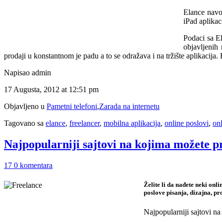
Elance navo
iPad aplikac
Podaci sa E
objavljenih
prodaji u konstantnom je padu a to se odražava i na tržište aplikacij
Napisao admin
17 Augusta, 2012 at 12:51 pm
Objavljeno u
Pametni telefoni
,
Zarada na internetu
Tagovano sa
elance
,
freelancer
,
mobilna aplikacija
,
online poslovi
,
on
Najpopularniji sajtovi na kojima možete p
17 0 komentara
Želite li da nađete neki onl
poslove pisanja, dizajna, p
Najpopularniji sajtovi n