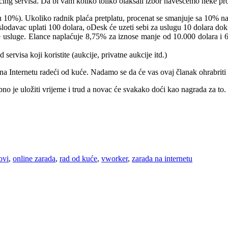
cing servisa. Da bi vam koliko toliko olakšali izbor navešćemo neke pro
10%). Ukoliko radnik plaća pretplatu, procenat se smanjuje sa 10% n
davac uplati 100 dolara, oDesk će uzeti sebi za uslugu 10 dolara dok 
nje usluge. Elance naplaćuje 8,75% za iznose manje od 10.000 dolara i
visa koji koristite (aukcije, privatne aukcije itd.)
a Internetu radeći od kuće. Nadamo se da će vas ovaj članak ohrabriti 
no je uložiti vrijeme i trud a novac će svakako doći kao nagrada za to.
ovi
,
online zarada
,
rad od kuće
,
vworker
,
zarada na internetu