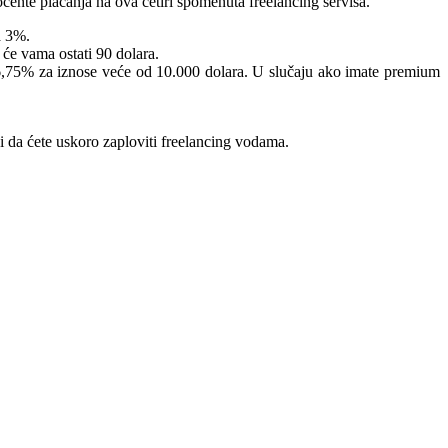
cente plaćanja na ova četiri spomenuta freelancing servisa.
a 3%.
će vama ostati 90 dolara.
 6,75% za iznose veće od 10.000 dolara. U slučaju ako imate premium
i da ćete uskoro zaploviti freelancing vodama.