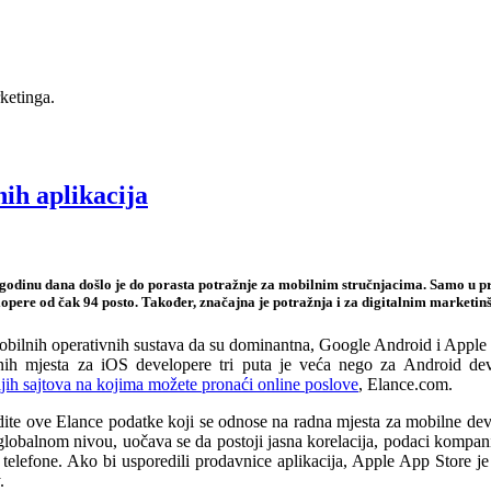
ketinga.
ih aplikacija
 godinu dana došlo je do porasta potražnje za mobilnim stručnjacima. Samo u p
opere od čak 94 posto. Također, značajna je potražnja i za digitalnim marketi
mobilnih operativnih sustava da su dominantna, Google Android i Apple
ih mjesta za iOS developere tri puta je veća nego za Android de
jih sajtova na kojima možete pronaći online poslove
, Elance.com.
ite ove Elance podatke koji se odnose na radna mjesta za mobilne dev
globalnom nivou, uočava se da postoji jasna korelacija, podaci kompani
elefone. Ako bi usporedili prodavnice aplikacija, Apple App Store je 
.