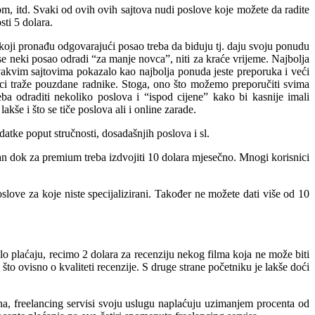
, itd. Svaki od ovih ovih sajtova nudi poslove koje možete da radite
sti 5 dolara.
 koji pronađu odgovarajući posao treba da biduju tj. daju svoju ponudu
e neki posao odradi “za manje novca”, niti za kraće vrijeme. Najbolja
akvim sajtovima pokazalo kao najbolja ponuda jeste preporuka i veći
vci traže pouzdane radnike. Stoga, ono što možemo preporučiti svima
eba odraditi nekoliko poslova i “ispod cijene” kako bi kasnije imali
kše i što se tiče poslova ali i online zarade.
datke poput stručnosti, dosadašnjih poslova i sl.
n dok za premium treba izdvojiti 10 dolara mjesečno. Mnogi korisnici
oslove za koje niste specijalizirani. Također ne možete dati više od 10
lo plaćaju, recimo 2 dolara za recenziju nekog filma koja ne može biti
što ovisno o kvaliteti recenzije. S druge strane početniku je lakše doći
sna, freelancing servisi svoju uslugu naplaćuju uzimanjem procenta od