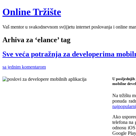
Online Tržište
Vaš mentor u svakodnevnom sv(ij)etu internet poslovanja i online mar
Arhiva za ‘elance’ tag
Sve veća potražnja za developerima mobiln
sa jednim komentarom
U posljednjih
mobilne devel
Na tržištu 
ponuda radn
najpopularni
Ako uspored
telefona na 
odnosu iOS t
Google Play