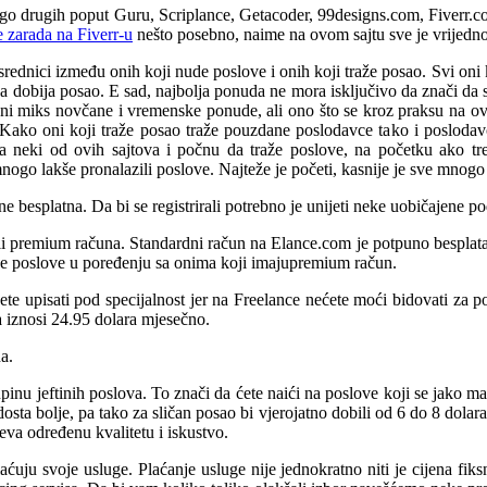
o drugih poput Guru, Scriplance, Getacoder, 99designs.com, Fiverr.com
e zarada na Fiverr-u
nešto posebno, naime na ovom sajtu sve je vrijedno
srednici između onih koji nude poslove i onih koji traže posao. Svi oni
a dobija posao. E sad, najbolja ponuda ne mora isključivo da znači da s
ni miks novčane i vremenske ponude, ali ono što se kroz praksu na ov
 Kako oni koji traže posao traže pouzdane poslodavce tako i posloda
 na neki od ovih sajtova i počnu da traže poslove, na početku ako tr
ogo lakše pronalazili poslove. Najteže je početi, kasnije je sve mnogo la
ne besplatna. Da bi se registrirali potrebno je unijeti neke uobičajene po
li premium računa. Standardni račun na Elance.com je potpuno besplata
ze poslove u poređenju sa onima koji imajupremium račun.
 ćete upisati pod specijalnost jer na Freelance nećete moći bidovati za p
a iznosi 24.95 dolara mjesečno.
a.
nu jeftinih poslova. To znači da ćete naići na poslove koji se jako ma
sta bolje, pa tako za sličan posao bi vjerojatno dobili od 6 do 8 dolara 
eva određenu kvalitetu i iskustvo.
aćuju svoje usluge. Plaćanje usluge nije jednokratno niti je cijena fik