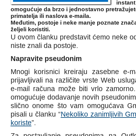
instant
omogućuje da brzo i jednostavno pretražujete 
primatelja ili naslova e-maila.
Međutim, postoje i neke manje poznate znača
željeli koristiti.
U ovom članku predstavit ćemo neke od 
niste znali da postoje.
Napravite pseudonim
Mnogi korisnici kreiraju zasebne e-m
prijavljivali na različite vrste Web usl
e-mail računa može biti vrlo zamorno.
omogućuje dodavanje novih pseudonima
slično onome što vam omogućava Gm
pisali u članku “
Nekoliko zanimljivih Gmai
koriste
”.
Za postavljanje pseudonima na Outlo