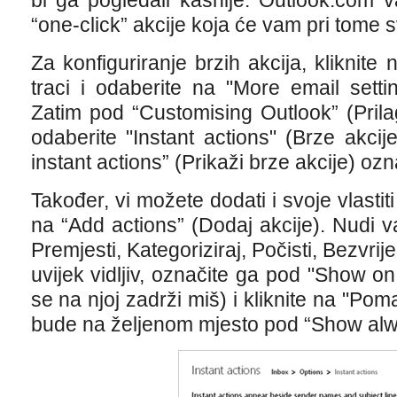
bi ga pogledali kasnije. Outlook.com 
“one-click” akcije koja će vam pri tome
Za konfiguriranje brzih akcija, kliknite
traci i odaberite na "More email setti
Zatim pod “Customising Outlook” (Pril
odaberite "Instant actions" (Brze akcij
instant actions” (Prikaži brze akcije) oz
Također, vi možete dodati i svoje vlasti
na “Add actions” (Dodaj akcije). Nudi 
Premjesti, Kategoriziraj, Počisti, Bezvri
uvijek vidljiv, označite ga pod "Show 
se na njoj zadrži miš) i kliknite na "Po
bude na željenom mjesto pod “Show alway