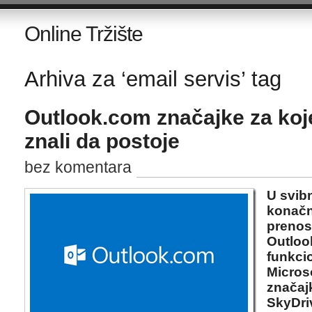
Online Tržište
Arhiva za ‘email servis’ tag
Outlook.com značajke za koje
znali da postoje
bez komentara
U svibn
konačn
prenos
Outloo
funkcio
Micros
značajk
SkyDri