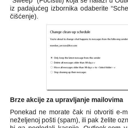
“Sweep” (Počistiti) koja se nalazi u Outl
iz padajućeg izbornika odaberite “Sch
čišćenje).
Brze akcije za upravljanje mailovima
Ponekad ne morate čak ni otvoriti e-ma
neželjenoj pošti (spam), ili pak želite o