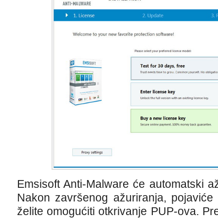
Emsisoft Anti-Malware će automatski ažu
Nakon završenog ažuriranja, pojaviće 
želite omogućiti otkrivanje PUP-ova. Pr