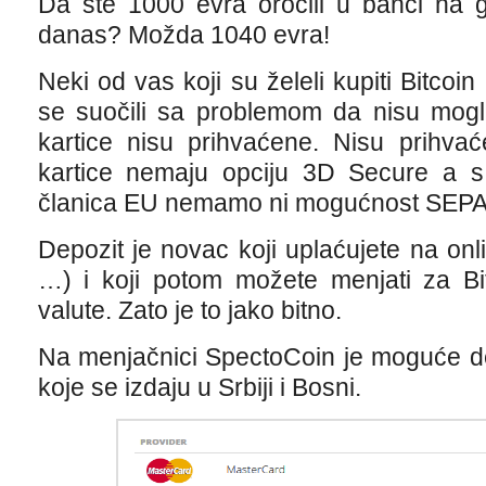
Da ste 1000 evra oročili u banci na g
danas? Možda 1040 evra!
Neki od vas koji su želeli kupiti Bitco
se suočili sa problemom da nisu mogli 
kartice nisu prihvaćene. Nisu prihvać
kartice nemaju opciju 3D Secure a 
članica EU nemamo ni mogućnost SEPA
Depozit je novac koji uplaćujete na onl
…) i koji potom možete menjati za Bit
valute. Zato je to jako bitno.
Na menjačnici SpectoCoin je moguće dep
koje se izdaju u Srbiji i Bosni.