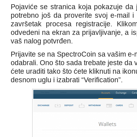
Pojaviće se stranica koja pokazuje da 
potrebno još da proverite svoj e-mail i
završetak procesa registracije. Kliko
odvedeni na ekran za prijavljivanje, a i
vaš nalog potvrđen.
Prijavite se na SpectroCoin sa vašim e-
odabrali. Ono što sada trebate jeste da v
ćete uraditi tako što ćete kliknuti na ik
desnom uglu i izabrati “Verification”.