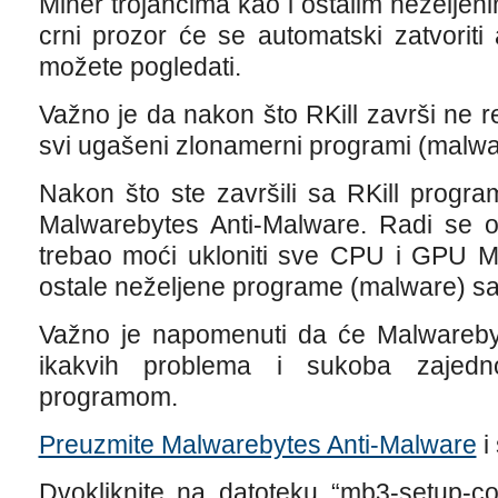
Miner trojancima kao i ostalim neželje
crni prozor će se automatski zatvoriti 
možete pogledati.
Važno je da nakon što RKill završi ne re
svi ugašeni zlonamerni programi (malwa
Nakon što ste završili sa RKill program
Malwarebytes Anti-Malware. Radi se o
trebao moći ukloniti sve CPU i GPU Mi
ostale neželjene programe (malware) s
Važno je napomenuti da će Malwarebyt
ikakvih problema i sukoba zajedn
programom.
Preuzmite Malwarebytes Anti-Malware
i
Dvokliknite na datoteku “mb3-setup-con