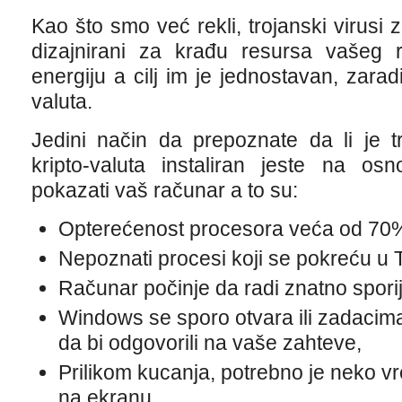
Kao što smo već rekli, trojanski virusi 
dizajnirani za krađu resursa vašeg r
energiju a cilj im je jednostavan, zarad
valuta.
Jedini način da prepoznate da li je t
kripto-valuta instaliran jeste na 
pokazati vaš računar a to su:
Opterećenost procesora veća od 70
Nepoznati procesi koji se pokreću u
Računar počinje da radi znatno sporij
Windows se sporo otvara ili zadaci
da bi odgovorili na vaše zahteve,
Prilikom kucanja, potrebno je neko vr
na ekranu,