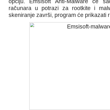
opciju. Emsisoft Anti-Malware će sa
računara u potrazi za rootkite i mal
skeniranje završi, program će prikazati 