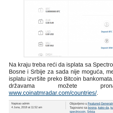
Na kraju treba reći da isplata sa Spectr
Bosne i Srbije za sada nije moguća, m
isplatu izvršite preko Bitcoin bankomata
državama možete pr
www.coinatmradar.com/countries/
.
Napisao admin
Objavljeno u
Featured
,
General
4 Juna, 2018 at 11:52 am
Tagovano sa
bosna
,
kako da
,
ka
spectrocoin
,
Srbija