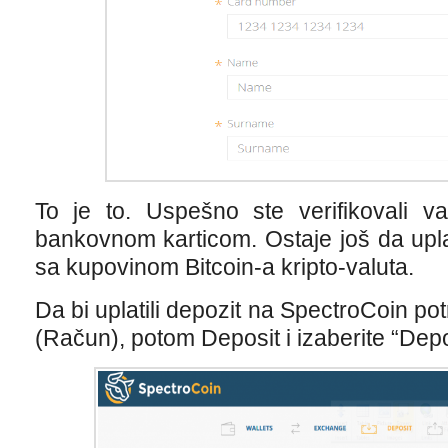
To je to. Uspešno ste verifikovali v
bankovnom karticom. Ostaje još da upla
sa kupovinom Bitcoin-a kripto-valuta.
Da bi uplatili depozit na SpectroCoin po
(Račun), potom Deposit i izaberite “Dep