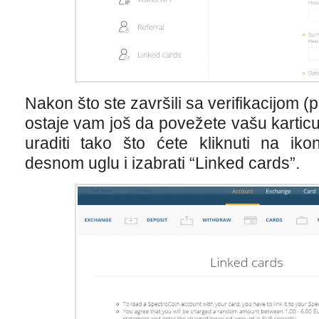
Nakon što ste završili sa verifikacijom 
ostaje vam još da povežete vašu kartic
uraditi tako što ćete kliknuti na ik
desnom uglu i izabrati “Linked cards”.