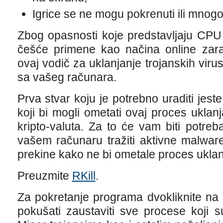
Igrice se ne mogu pokrenuti ili mnogo 
Zbog opasnosti koje predstavljaju CPU 
češće primene kao načina online zarad
ovaj vodič za uklanjanje trojanskih viru
sa vašeg računara.
Prva stvar koju je potrebno uraditi jest
koji bi mogli ometati ovaj proces uklan
kripto-valuta. Za to će vam biti potre
vašem računaru tražiti aktivne malware
prekine kako ne bi ometale proces uklan
Preuzmite
RKill
.
Za pokretanje programa dvokliknite na 
pokušati zaustaviti sve procese koji