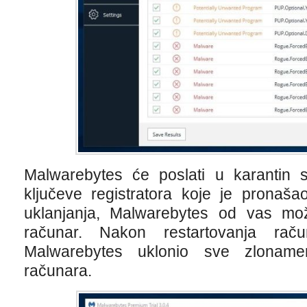
Malwarebytes će poslati u karantin 
ključeve registratora koje je pronaša
uklanjanja, Malwarebytes od vas može
računar. Nakon restartovanja rač
Malwarebytes uklonio sve zlonam
računara.