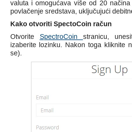
valuta i omogućava više od 20 načina 
povlačenje sredstava, uključujući debitne
Kako otvoriti SpectoCoin račun
Otvorite
SpectroCoin
stranicu, unes
izaberite lozinku. Nakon toga kliknite
se).