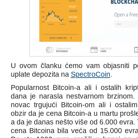
U ovom članku ćemo vam objasniti po
uplate depozita na
SpectroCoin
.
Popularnost Bitcoin-a ali i ostalih kri
dana je narasla nestvarnom brzinom. 
novac trgujući Bitcoin-om ali i ostali
obzir da je cena Bitcoin-a u martu prošl
a da je danas nešto više od 6.000 evra.
cena Bitcoina bila veća od 15.000 evra