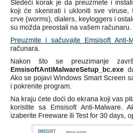
Sledeći korak je da preuzmete i instal
koji će skenirati i ukloniti sve viruse
crve (worms), dialers, keyloggers i ost
su možda preostali na vašem računaru.
Preuzmite i sačuvajte Emsisoft Anti-
računara.
Nakon što se preuzimanje završi
EmsisoftAntiMalwareSetup_bc.exe
da
Ako se pojavi Windows Smart Screen sa
i pokrenite program.
Na kraju ćete doći do ekrana koji vas pit
koristite sa Emsisoft Anti-Malware. A
izaberite Freeware ili Test for 30 days, o