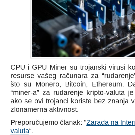
CPU i GPU Miner su trojanski virusi ko
resurse vašeg računara za “rudarenje”
što su Monero, Bitcoin, Ethereum, Da
“miner-a” za rudarenje kripto-valuta j
ako se ovi trojanci koriste bez znanja 
zlonamerna aktivnost.
Preporučujemo članak: “
Zarada na Inter
valuta
“.