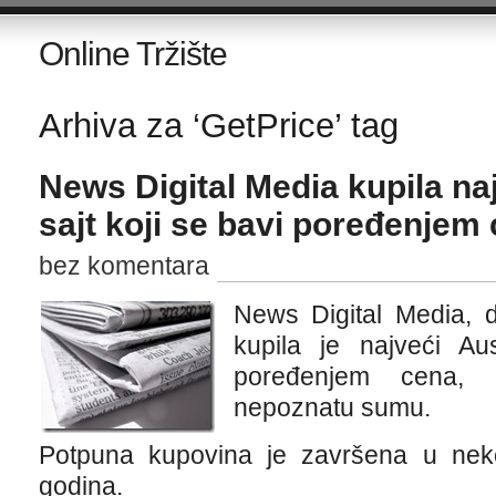
Online Tržište
Arhiva za ‘GetPrice’ tag
News Digital Media kupila naj
sajt koji se bavi poređenjem
bez komentara
News Digital Media, d
kupila je najveći Aus
poređenjem cena, 
nepoznatu sumu.
Potpuna kupovina je završena u neko
godina.