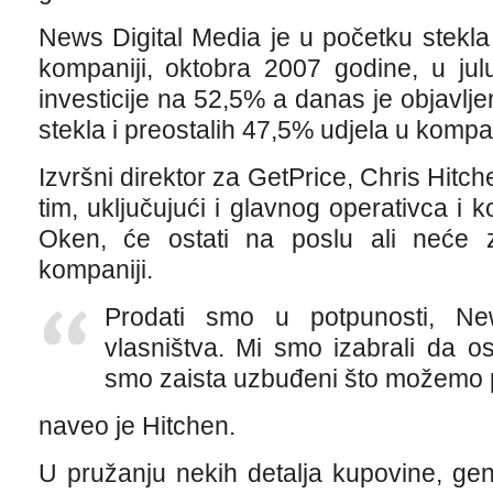
News Digital Media je u početku stekl
kompaniji, oktobra 2007 godine, u ju
investicije na 52,5% a danas je objavlj
stekla i preostalih 47,5% udjela u kompan
Izvršni direktor za GetPrice, Chris Hitc
tim, uključujući i glavnog operativca i
Oken, će ostati na poslu ali neće za
kompaniji.
Prodati smo u potpunosti, N
vlasništva. Mi smo izabrali da 
smo zaista uzbuđeni što možemo p
naveo je Hitchen.
U pružanju nekih detalja kupovine, gen