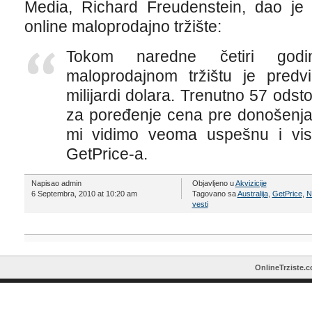
Media, Richard Freudenstein, dao je s
online maloprodajno tržište:
Tokom naredne četiri godin
maloprodajnom tržištu je pred
milijardi dolara. Trenutno 57 odst
za poređenje cena pre donošenja 
mi vidimo veoma uspešnu i viso
GetPrice-a.
Napisao admin
Objavljeno u
Akvizicije
6 Septembra, 2010 at 10:20 am
Tagovano sa
Australija
,
GetPrice
,
N
vesti
OnlineTrziste.