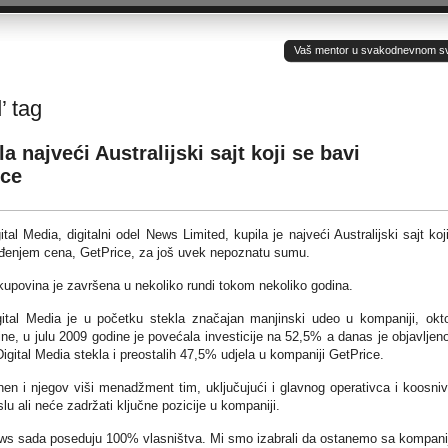
Vaš mentor u svakodnevnom sv(ij
’ tag
 najveći Australijski sajt koji se bavi
ice
tal Media, digitalni odel News Limited, kupila je najveći Australijski sajt koj
eđenjem cena, GetPrice, za još uvek nepoznatu sumu.
upovina je završena u nekoliko rundi tokom nekoliko godina.
ital Media je u početku stekla značajan manjinski udeo u kompaniji, okt
ne, u julu 2009 godine je povećala investicije na 52,5% a danas je objavljen
igital Media stekla i preostalih 47,5% udjela u kompaniji GetPrice.
chen i njegov viši menadžment tim, uključujući i glavnog operativca i koosni
u ali neće zadržati ključne pozicije u kompaniji.
ews sada poseduju 100% vlasništva. Mi smo izabrali da ostanemo sa kompan