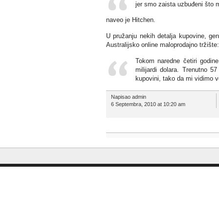
jer smo zaista uzbuđeni što 
naveo je Hitchen.
U pružanju nekih detalja kupovine, gen
Australijsko online maloprodajno tržište:
Tokom naredne četiri godine
milijardi dolara. Trenutno 
kupovini, tako da mi vidimo 
Napisao admin
6 Septembra, 2010 at 10:20 am