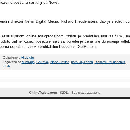
možemo postići u saradnji sa News,
eralni direktor News Digital Media, Richard Freudenstein, dao je sledeći uv
 Australijskom online maloprodajnom tržištu je predviđen rast za 50%, n
57 odsto online kupac posećuje sajt za poređenje cena pre donošenja odlu
veoma uspešnu i visoko profitabilnu budućnost GetPrice-a.
Objavljeno u
Akvizicije
Tagovano sa
Australija
,
GetPrice
,
News Limited
,
poređenje cena
,
Richard Freudenstein
,
vesti
OnlineTrziste.com
- ©2011 - Sva prava zadrzana.