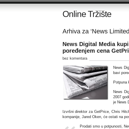
Online Tržište
Arhiva za ‘News Limited
News Digital Media kupila
poređenjem cena GetPr
bez komentara
News Digi
bavi por
Potpuna k
News Dig
2007 godi
je News D
Izvršni direktor za GetPrice, Chris Hit
kompanije, Jared Oken, će ostati na posl
Prodati smo u potpunosti, N