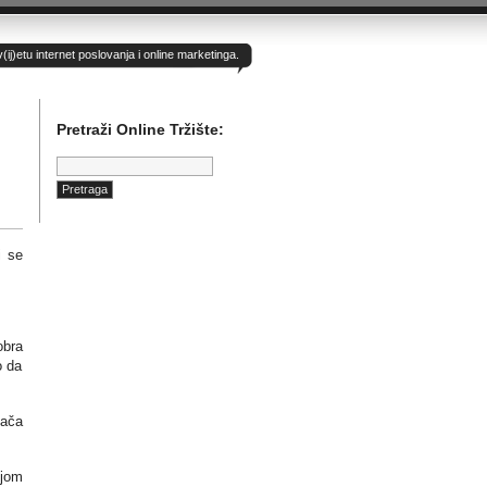
)etu internet poslovanja i online marketinga.
Pretraži Online Tržište:
Pretraga:
i se
obra
o da
vača
ijom