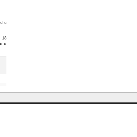
id u
a 18
ke o