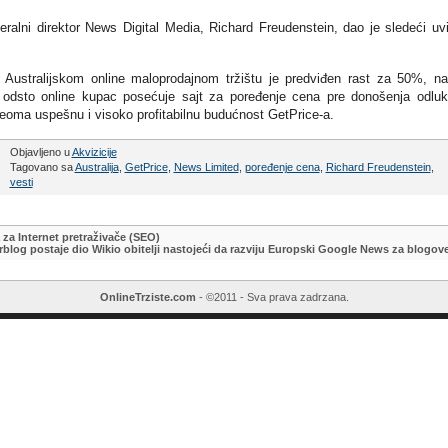
eralni direktor News Digital Media, Richard Freudenstein, dao je sledeći uv
 Australijskom online maloprodajnom tržištu je predviđen rast za 50%, n
57 odsto online kupac posećuje sajt za poređenje cena pre donošenja odlu
veoma uspešnu i visoko profitabilnu budućnost GetPrice-a.
Objavljeno u
Akvizicije
Tagovano sa
Australija
,
GetPrice
,
News Limited
,
poređenje cena
,
Richard Freudenstein
,
vesti
 za Internet pretraživače (SEO)
blog postaje dio Wikio obitelji nastojeći da razviju Europski Google News za blogov
OnlineTrziste.com
- ©2011 - Sva prava zadrzana.