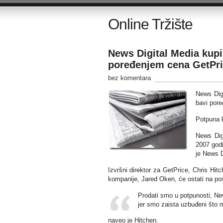
Online Tržište
News Digital Media kupila
poređenjem cena GetPr
bez komentara
News Digi
bavi por
Potpuna k
News Dig
2007 godi
je News D
Izvršni direktor za GetPrice, Chris Hit
kompanije, Jared Oken, će ostati na posl
Prodati smo u potpunosti, N
jer smo zaista uzbuđeni što 
naveo je Hitchen.