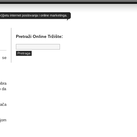
)etu internet poslovanja i online marketinga.
Pretraži Online Tržište:
Pretraga:
i se
obra
o da
vača
ijom