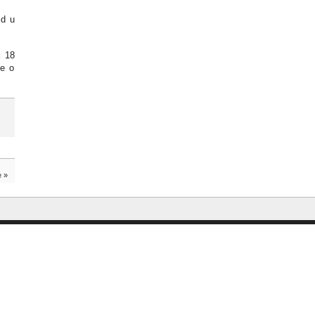
id u
a 18
ke o
e
»