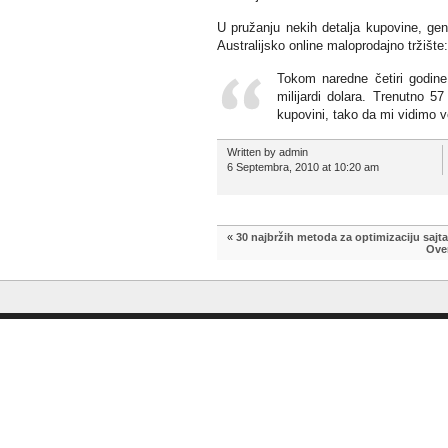
U pružanju nekih detalja kupovine, gen
Australijsko online maloprodajno tržište:
Tokom naredne četiri godine
milijardi dolara. Trenutno 
kupovini, tako da mi vidimo 
Written by admin
6 Septembra, 2010 at 10:20 am
«
30 najbržih metoda za optimizaciju sajta
Over