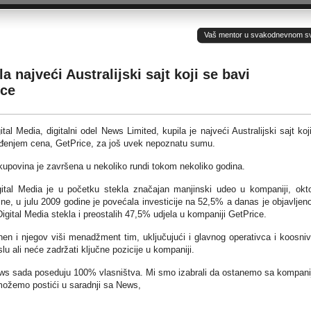
Vaš mentor u svakodnevnom sv(ij
 najveći Australijski sajt koji se bavi
ice
tal Media, digitalni odel News Limited, kupila je najveći Australijski sajt koj
eđenjem cena, GetPrice, za još uvek nepoznatu sumu.
upovina je završena u nekoliko rundi tokom nekoliko godina.
ital Media je u početku stekla značajan manjinski udeo u kompaniji, okt
ne, u julu 2009 godine je povećala investicije na 52,5% a danas je objavljen
igital Media stekla i preostalih 47,5% udjela u kompaniji GetPrice.
chen i njegov viši menadžment tim, uključujući i glavnog operativca i koosni
u ali neće zadržati ključne pozicije u kompaniji.
ews sada poseduju 100% vlasništva. Mi smo izabrali da ostanemo sa kompan
možemo postići u saradnji sa News,